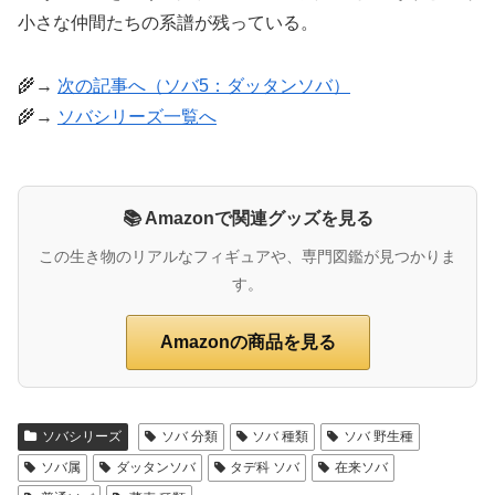
小さな仲間たちの系譜が残っている。
🌾→
次の記事へ（ソバ5：ダッタンソバ）
🌾→
ソバシリーズ一覧へ
📚 Amazonで関連グッズを見る
この生き物のリアルなフィギュアや、専門図鑑が見つかりま
す。
Amazonの商品を見る
ソバシリーズ
ソバ 分類
ソバ 種類
ソバ 野生種
ソバ属
ダッタンソバ
タデ科 ソバ
在来ソバ