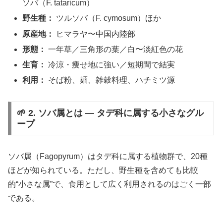
ソバ（F. tataricum）
野生種：
ツルソバ（F. cymosum）ほか
原産地：
ヒマラヤ〜中国内陸部
形態：
一年草／三角形の葉／白〜淡紅色の花
生育：
冷涼・痩せ地に強い／短期間で結実
利用：
そば粉、麺、雑穀料理、ハチミツ源
🌱 2. ソバ属とは ― タデ科に属する小さなグル
ープ
ソバ属（Fagopyrum）はタデ科に属する植物群で、20種
ほどが知られている。ただし、野生種を含めても比較
的“小さな属”で、食用として広く利用されるのはごく一部
である。