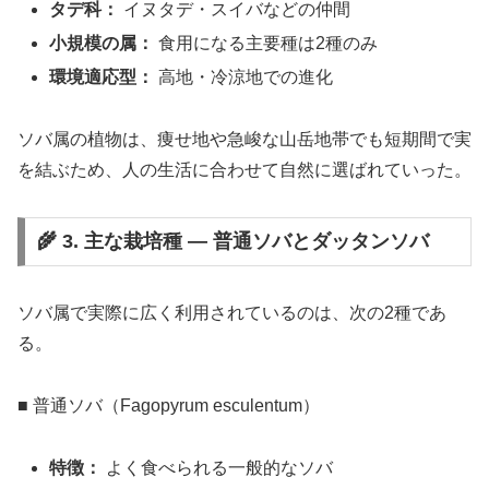
タデ科：
イヌタデ・スイバなどの仲間
小規模の属：
食用になる主要種は2種のみ
環境適応型：
高地・冷涼地での進化
ソバ属の植物は、痩せ地や急峻な山岳地帯でも短期間で実
を結ぶため、人の生活に合わせて自然に選ばれていった。
🌾 3. 主な栽培種 ― 普通ソバとダッタンソバ
ソバ属で実際に広く利用されているのは、次の2種であ
る。
■ 普通ソバ（Fagopyrum esculentum）
特徴：
よく食べられる一般的なソバ