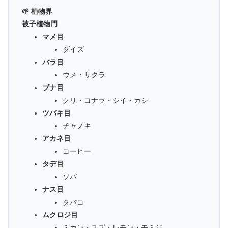
🌱 植物界
被子植物門
マメ目
ダイズ
バラ目
ウメ・サクラ
ブナ目
クリ・コナラ・シイ・カシ
ツバキ目
チャノキ
アカネ目
コーヒー
タデ目
ソバ
ナス目
タバコ
ムクロジ目
ミカン・ユズ・レモン・モミジ