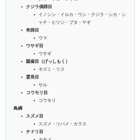
クジラ偶蹄目
イノシシ・イルカ・ウシ・クジラ・シカ・シ
ャチ・ヒツジ・ブタ・ヤギ
奇蹄目
ウマ
ウサギ目
ウサギ
齧歯目（げっしもく）
ネズミ・リス
霊長目
サル
コウモリ目
コウモリ
鳥綱
スズメ目
スズメ・ツバメ・カラス
チドリ目
カモメ