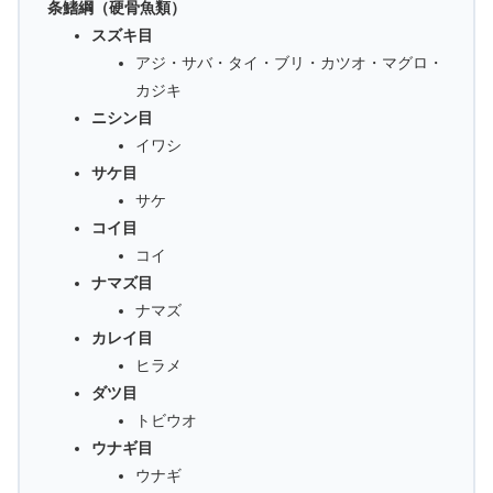
条鰭綱（硬骨魚類）
スズキ目
アジ・サバ・タイ・ブリ・カツオ・マグロ・
カジキ
ニシン目
イワシ
サケ目
サケ
コイ目
コイ
ナマズ目
ナマズ
カレイ目
ヒラメ
ダツ目
トビウオ
ウナギ目
ウナギ