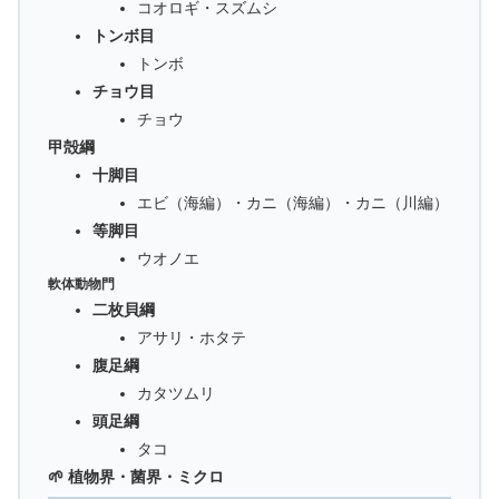
コオロギ・スズムシ
トンボ目
トンボ
チョウ目
チョウ
甲殻綱
十脚目
エビ（海編）・カニ（海編）・カニ（川編）
等脚目
ウオノエ
軟体動物門
二枚貝綱
アサリ・ホタテ
腹足綱
カタツムリ
頭足綱
タコ
🌱 植物界・菌界・ミクロ