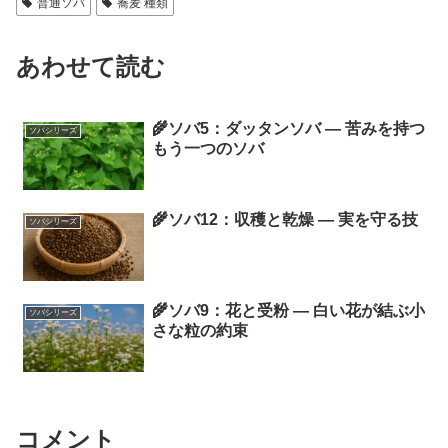
普通ソバ
蕎麦 種類
あわせて読む
🌾ソバ5：ダッタンソバ ― 苦みを持つ
ソバシリーズ
もう一つのソバ
🌾ソバ12：収穫と乾燥 ― 実を守る技
ソバシリーズ
🌾ソバ9：花と受粉 ― 白い花が結ぶ小
ソバシリーズ
さな粒の約束
コメント