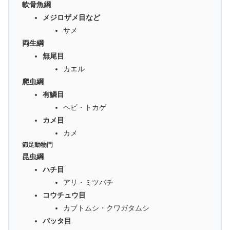
軟骨魚綱
メジロザメ目など
サメ
両生綱
無尾目
カエル
爬虫綱
有鱗目
ヘビ・トカゲ
カメ目
カメ
節足動物門
昆虫綱
ハチ目
アリ・ミツバチ
コウチュウ目
カブトムシ・クワガタムシ
バッタ目