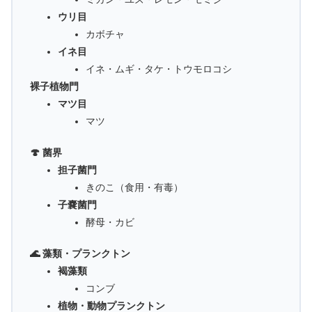
ウリ目
カボチャ
イネ目
イネ・ムギ・タケ・トウモロコシ
裸子植物門
マツ目
マツ
🍄 菌界
担子菌門
きのこ（食用・有毒）
子嚢菌門
酵母・カビ
🌊 藻類・プランクトン
褐藻類
コンブ
植物・動物プランクトン