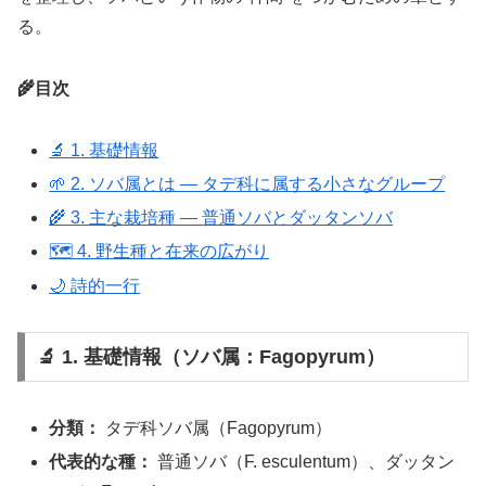
る。
🌾目次
🔬 1. 基礎情報
🌱 2. ソバ属とは ― タデ科に属する小さなグループ
🌾 3. 主な栽培種 ― 普通ソバとダッタンソバ
🗺 4. 野生種と在来の広がり
🌙 詩的一行
🔬 1. 基礎情報（ソバ属：Fagopyrum）
分類：
タデ科ソバ属（Fagopyrum）
代表的な種：
普通ソバ（F. esculentum）、ダッタン