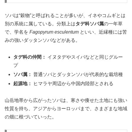
ソバは“穀物”と呼ばれることが多いが、イネやコムギとは
別の系統に属している。分類上は
タデ科ソバ属
の一年草
で、学名を
Fagopyrum esculentum
といい、近縁種には苦
みの強いダッタンソバなどがある。
タデ科の仲間：
イヌタデやスイバなどと同じグルー
プ
ソバ属：
普通ソバとダッタンソバが代表的な栽培種
起源地：
ヒマラヤ周辺から中国内陸部とされる
山岳地帯から広がったソバは、寒さや痩せた土地にも強い
性質を持ち、アジアからヨーロッパまで、さまざまな地域
の畑に根づいていった。