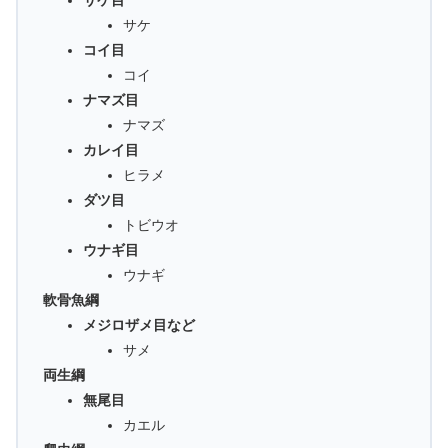
サケ目
サケ
コイ目
コイ
ナマズ目
ナマズ
カレイ目
ヒラメ
ダツ目
トビウオ
ウナギ目
ウナギ
軟骨魚綱
メジロザメ目など
サメ
両生綱
無尾目
カエル