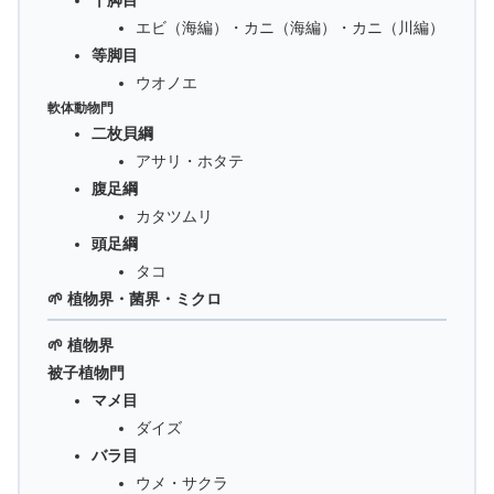
十脚目
エビ（海編）・カニ（海編）・カニ（川編）
等脚目
ウオノエ
軟体動物門
二枚貝綱
アサリ・ホタテ
腹足綱
カタツムリ
頭足綱
タコ
🌱 植物界・菌界・ミクロ
🌱 植物界
被子植物門
マメ目
ダイズ
バラ目
ウメ・サクラ