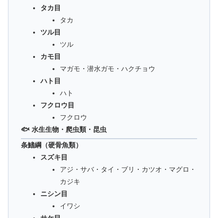
タカ目
タカ
ツル目
ツル
カモ目
マガモ・潜水ガモ・ハクチョウ
ハト目
ハト
フクロウ目
フクロウ
🐟 水生生物・爬虫類・昆虫
条鰭綱（硬骨魚類）
スズキ目
アジ・サバ・タイ・ブリ・カツオ・マグロ・
カジキ
ニシン目
イワシ