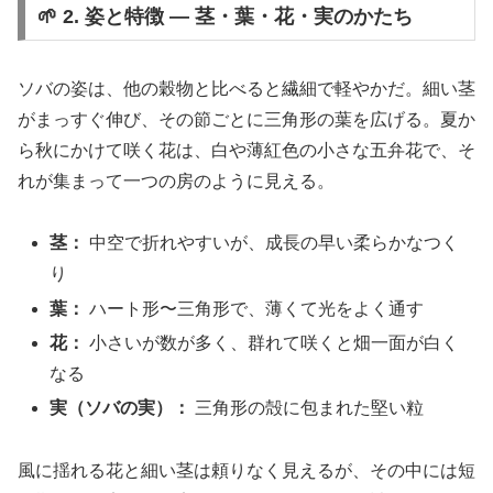
🌱 2. 姿と特徴 ― 茎・葉・花・実のかたち
ソバの姿は、他の穀物と比べると繊細で軽やかだ。細い茎
がまっすぐ伸び、その節ごとに三角形の葉を広げる。夏か
ら秋にかけて咲く花は、白や薄紅色の小さな五弁花で、そ
れが集まって一つの房のように見える。
茎：
中空で折れやすいが、成長の早い柔らかなつく
り
葉：
ハート形〜三角形で、薄くて光をよく通す
花：
小さいが数が多く、群れて咲くと畑一面が白く
なる
実（ソバの実）：
三角形の殻に包まれた堅い粒
風に揺れる花と細い茎は頼りなく見えるが、その中には短