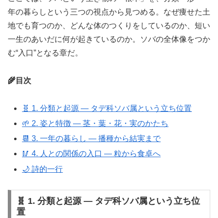
年の暮らしという三つの視点から見つめる。なぜ痩せた土
地でも育つのか、どんな体のつくりをしているのか、短い
一生のあいだに何が起きているのか。ソバの全体像をつか
む“入口”となる章だ。
🌾目次
🧬 1. 分類と起源 ― タデ科ソバ属という立ち位置
🌱 2. 姿と特徴 ― 茎・葉・花・実のかたち
📆 3. 一年の暮らし ― 播種から結実まで
🥢 4. 人との関係の入口 ― 粒から食卓へ
🌙 詩的一行
🧬 1. 分類と起源 ― タデ科ソバ属という立ち位
置