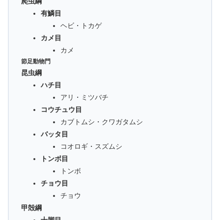
爬虫綱
有鱗目
ヘビ・トカゲ
カメ目
カメ
節足動物門
昆虫綱
ハチ目
アリ・ミツバチ
コウチュウ目
カブトムシ・クワガタムシ
バッタ目
コオロギ・スズムシ
トンボ目
トンボ
チョウ目
チョウ
甲殻綱