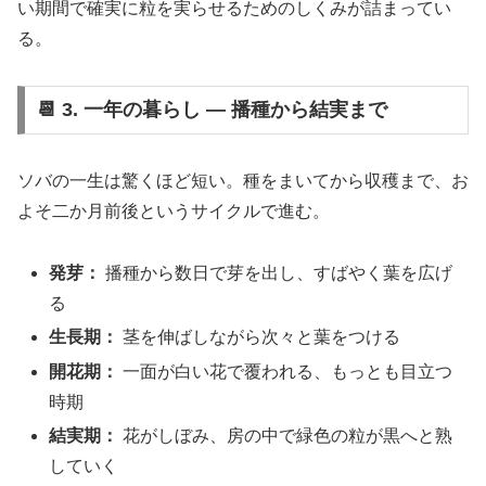
い期間で確実に粒を実らせるためのしくみが詰まってい
る。
📆 3. 一年の暮らし ― 播種から結実まで
ソバの一生は驚くほど短い。種をまいてから収穫まで、お
よそ二か月前後というサイクルで進む。
発芽：
播種から数日で芽を出し、すばやく葉を広げ
る
生長期：
茎を伸ばしながら次々と葉をつける
開花期：
一面が白い花で覆われる、もっとも目立つ
時期
結実期：
花がしぼみ、房の中で緑色の粒が黒へと熟
していく