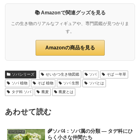
📚 Amazonで関連グッズを見る
この生き物のリアルなフィギュアや、専門図鑑が見つかりま
す。
Amazonの商品を見る
ソバシリーズ
せいかつ生き物図鑑
ソバ
そば 一年草
ソバ 植物
そば 植物
ソバ 生態
ソバとは
タデ科 ソバ
蕎麦
蕎麦とは
あわせて読む
🌾ソバ4：ソバ属の分類 ― タデ科にひ
ソバシリーズ
らく小さな仲間たち