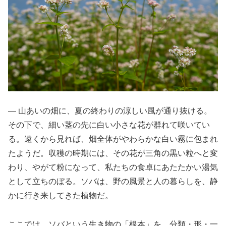
― 山あいの畑に、夏の終わりの涼しい風が通り抜ける。
その下で、細い茎の先に白い小さな花が群れて咲いてい
る。遠くから見れば、畑全体がやわらかな白い霧に包まれ
たようだ。収穫の時期には、その花が三角の黒い粒へと変
わり、やがて粉になって、私たちの食卓にあたたかい湯気
として立ちのぼる。ソバは、野の風景と人の暮らしを、静
かに行き来してきた植物だ。
ここでは、ソバという生き物の「根本」を、分類・形・一