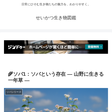
日常にひそむ生き物たちの魅力を、わかりやすく。
せいかつ生き物図鑑
🌾ソバ1：ソバという存在 ― 山野に生きる
一年草 ―
ソバシリーズ