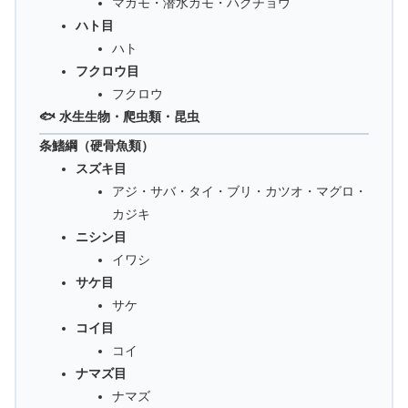
マガモ・潜水ガモ・ハクチョウ
ハト目
ハト
フクロウ目
フクロウ
🐟 水生生物・爬虫類・昆虫
条鰭綱（硬骨魚類）
スズキ目
アジ・サバ・タイ・ブリ・カツオ・マグロ・
カジキ
ニシン目
イワシ
サケ目
サケ
コイ目
コイ
ナマズ目
ナマズ