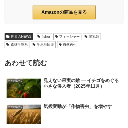
Amazonの商品を見る
世界のNEWS
fisher
フィッシャー
哺乳類
森林生態系
生息地回復
自然再生
あわせて読む
見えない果実の敵 ― イチゴをめぐる
世界のNEWS
小さな侵入者（2025年11月）
気候変動が「作物害虫」を増やす
世界のNEWS