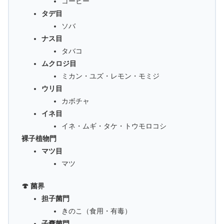
コーヒー
タデ目
ソバ
ナス目
タバコ
ムクロジ目
ミカン・ユズ・レモン・モミジ
ウリ目
カボチャ
イネ目
イネ・ムギ・タケ・トウモロコシ
裸子植物門
マツ目
マツ
🍄 菌界
担子菌門
きのこ（食用・有毒）
子嚢菌門