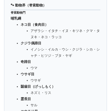
🐾 動物界（脊索動物）
脊索動物門
哺乳綱
ネコ目（食肉目）
アザラシ・イタチ・イヌ・キツネ・クマ・タ
ヌキ・ネコ・ラッコ
クジラ偶蹄目
イノシシ・イルカ・ウシ・クジラ・シカ・シ
ャチ・ヒツジ・ブタ・ヤギ
奇蹄目
ウマ
ウサギ目
ウサギ
齧歯目（げっしもく）
ネズミ・リス
霊長目
サル