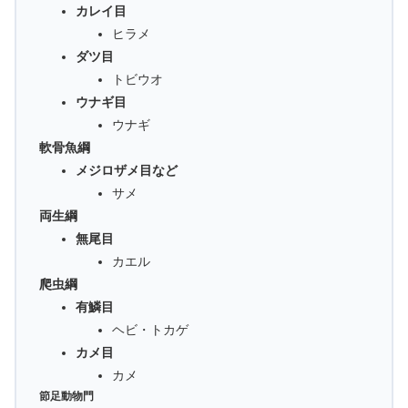
カレイ目
ヒラメ
ダツ目
トビウオ
ウナギ目
ウナギ
軟骨魚綱
メジロザメ目など
サメ
両生綱
無尾目
カエル
爬虫綱
有鱗目
ヘビ・トカゲ
カメ目
カメ
節足動物門