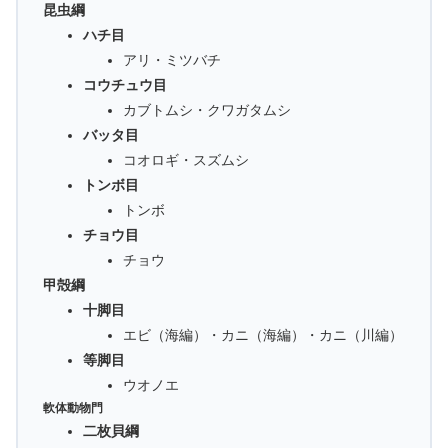
昆虫綱
ハチ目
アリ・ミツバチ
コウチュウ目
カブトムシ・クワガタムシ
バッタ目
コオロギ・スズムシ
トンボ目
トンボ
チョウ目
チョウ
甲殻綱
十脚目
エビ（海編）・カニ（海編）・カニ（川編）
等脚目
ウオノエ
軟体動物門
二枚貝綱