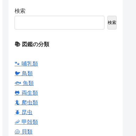
検索
検索
📚 図鑑の分類
🐾 哺乳類
🐦 鳥類
🐟 魚類
🐸 両生類
🦎 爬虫類
🪲 昆虫
🦐 甲殻類
🐚 貝類