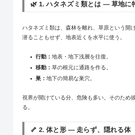
🌿 1. ハタネズミ類とは ― 草
ハタネズミ類は、森林を離れ、草原という開
潜ることもせず、地表近くを水平に使う。
行動：
地表・地下浅層を往復。
移動：
草の根元に通路を作る。
巣：
地下の簡易な巣穴。
視界が開けている分、危険も多い。そのため
る。
🦴 2. 体と形 ― 走らず、隠れる体