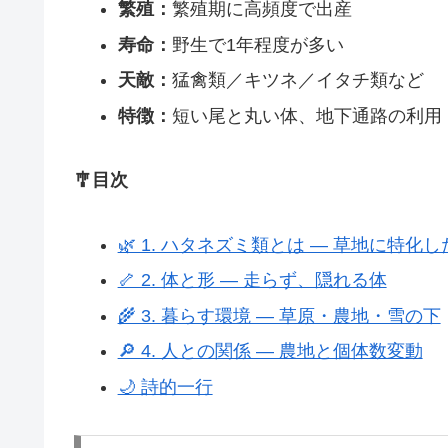
繁殖：
繁殖期に高頻度で出産
寿命：
野生で1年程度が多い
天敵：
猛禽類／キツネ／イタチ類など
特徴：
短い尾と丸い体、地下通路の利用
🎐目次
🌿 1. ハタネズミ類とは ― 草地に特化
🦴 2. 体と形 ― 走らず、隠れる体
🌾 3. 暮らす環境 ― 草原・農地・雪の下
🔎 4. 人との関係 ― 農地と個体数変動
🌙 詩的一行