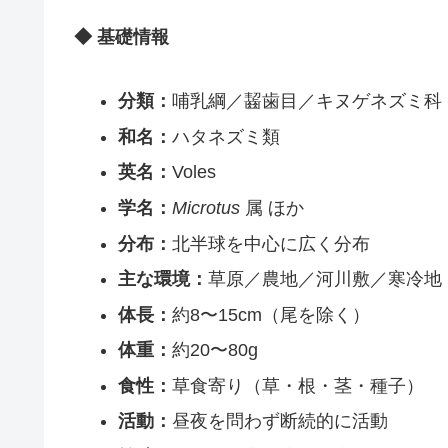
◆ 基礎情報
分類：
哺乳綱／齧歯目／キヌゲネズミ科
和名：
ハタネズミ類
英名：
Voles
学名：
Microtus
属 ほか
分布：
北半球を中心に広く分布
主な環境：
草原／農地／河川敷／寒冷地
体長：
約8〜15cm（尾を除く）
体重：
約20〜80g
食性：
草食寄り（草・根・茎・種子）
活動：
昼夜を問わず断続的に活動