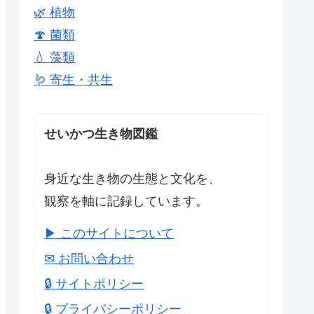
🌿 植物
🍄 菌類
💧 藻類
🪱 寄生・共生
せいかつ生き物図鑑
身近な生き物の生態と文化を、
観察を軸に記録しています。
▶ このサイトについて
✉ お問い合わせ
🔒 サイトポリシー
🔒 プライバシーポリシー