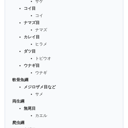
サケ
コイ目
コイ
ナマズ目
ナマズ
カレイ目
ヒラメ
ダツ目
トビウオ
ウナギ目
ウナギ
軟骨魚綱
メジロザメ目など
サメ
両生綱
無尾目
カエル
爬虫綱