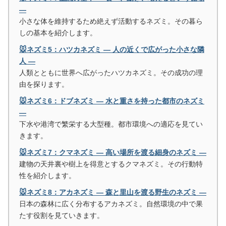
―
小さな体を維持するため絶えず活動するネズミ。その暮ら
しの基本を紹介します。
🐭ネズミ5：ハツカネズミ ― 人の近くで広がった小さな隣
人 ―
人類とともに世界へ広がったハツカネズミ。その成功の理
由を探ります。
🐭ネズミ6：ドブネズミ ― 水と重さを持った都市のネズミ
―
下水や港湾で繁栄する大型種。都市環境への適応を見てい
きます。
🐭ネズミ7：クマネズミ ― 高い場所を渡る細身のネズミ ―
建物の天井裏や樹上を得意とするクマネズミ。その行動特
性を紹介します。
🐭ネズミ8：アカネズミ ― 森と里山を渡る野生のネズミ ―
日本の森林に広く分布するアカネズミ。自然環境の中で果
たす役割を見ていきます。