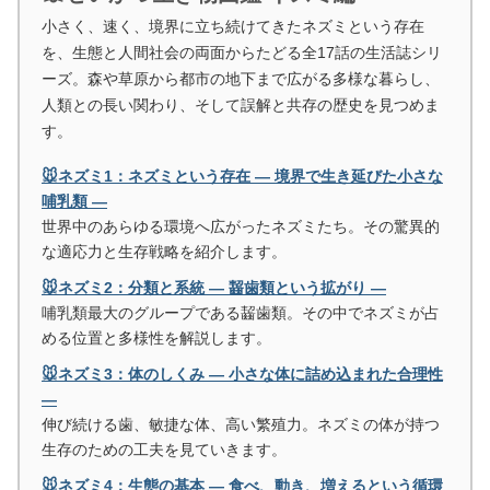
小さく、速く、境界に立ち続けてきたネズミという存在
を、生態と人間社会の両面からたどる全17話の生活誌シリ
ーズ。森や草原から都市の地下まで広がる多様な暮らし、
人類との長い関わり、そして誤解と共存の歴史を見つめま
す。
🐭ネズミ1：ネズミという存在 ― 境界で生き延びた小さな
哺乳類 ―
世界中のあらゆる環境へ広がったネズミたち。その驚異的
な適応力と生存戦略を紹介します。
🐭ネズミ2：分類と系統 ― 齧歯類という拡がり ―
哺乳類最大のグループである齧歯類。その中でネズミが占
める位置と多様性を解説します。
🐭ネズミ3：体のしくみ ― 小さな体に詰め込まれた合理性
―
伸び続ける歯、敏捷な体、高い繁殖力。ネズミの体が持つ
生存のための工夫を見ていきます。
🐭ネズミ4：生態の基本 ― 食べ、動き、増えるという循環