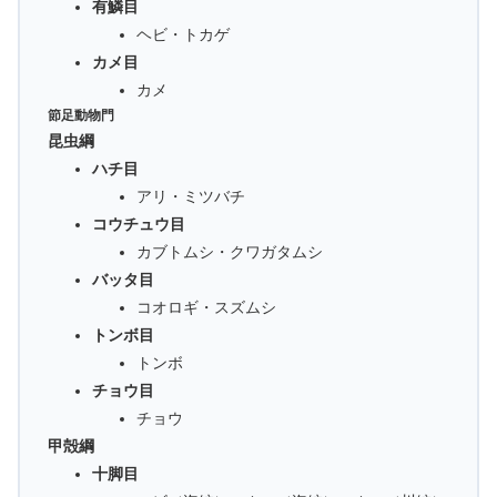
有鱗目
ヘビ・トカゲ
カメ目
カメ
節足動物門
昆虫綱
ハチ目
アリ・ミツバチ
コウチュウ目
カブトムシ・クワガタムシ
バッタ目
コオロギ・スズムシ
トンボ目
トンボ
チョウ目
チョウ
甲殻綱
十脚目