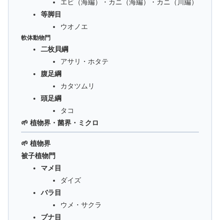
エビ（海編）・カニ（海編）・カニ（川編）
等脚目
ウオノエ
軟体動物門
二枚貝綱
アサリ・ホタテ
腹足綱
カタツムリ
頭足綱
タコ
🌱 植物界・菌界・ミクロ
🌱 植物界
被子植物門
マメ目
ダイズ
バラ目
ウメ・サクラ
ブナ目