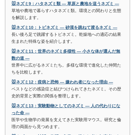
🐭ネズミ9：ハタネズミ類 ― 草原と農地を這うネズミ ―
草地や農地で暮らすハタネズミ類。環境との関わりと生態
を解説します。
🐭ネズミ10：トビネズミ ― 砂漠を跳ねて渡るネズミ ―
長い後ろ足で跳躍するトビネズミ。乾燥地への適応の結果
生まれた特殊な姿を紹介します。
🐭ネズミ11：世界のネズミ多様性 ― 小さな体が選んだ無
数の道 ―
世界中に広がるネズミたち。多様な環境で進化した仲間た
ちを比較します。
🐭ネズミ12：疫病と恐怖 ― 嫌われ者になった理由 ―
ペストなどの感染症と結びつけられてきたネズミ。その歴
史的背景と実際の関係を整理します。
🐭ネズミ13：実験動物としてのネズミ ― 人の代わりにな
った命 ―
医学や生物学の発展を支えてきた実験用マウス。研究と倫
理の両面から見つめます。