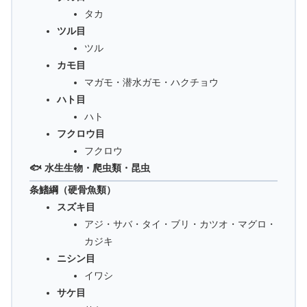
タカ
ツル目
ツル
カモ目
マガモ・潜水ガモ・ハクチョウ
ハト目
ハト
フクロウ目
フクロウ
🐟 水生生物・爬虫類・昆虫
条鰭綱（硬骨魚類）
スズキ目
アジ・サバ・タイ・ブリ・カツオ・マグロ・
カジキ
ニシン目
イワシ
サケ目