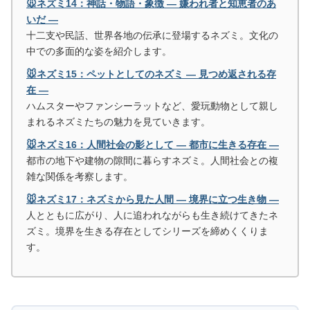
🐭ネズミ14：神話・物語・象徴 ― 嫌われ者と知恵者のあ
いだ ―
十二支や民話、世界各地の伝承に登場するネズミ。文化の
中での多面的な姿を紹介します。
🐭ネズミ15：ペットとしてのネズミ ― 見つめ返される存
在 ―
ハムスターやファンシーラットなど、愛玩動物として親し
まれるネズミたちの魅力を見ていきます。
🐭ネズミ16：人間社会の影として ― 都市に生きる存在 ―
都市の地下や建物の隙間に暮らすネズミ。人間社会との複
雑な関係を考察します。
🐭ネズミ17：ネズミから見た人間 ― 境界に立つ生き物 ―
人とともに広がり、人に追われながらも生き続けてきたネ
ズミ。境界を生きる存在としてシリーズを締めくくりま
す。