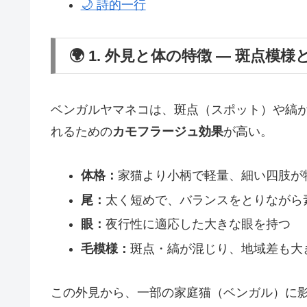
🌙 詩的一行
🌍 1. 外見と体の特徴 ― 斑点模
ベンガルヤマネコは、斑点（スポット）や縞が
れるための
カモフラージュ効果
が高い。
体格：
家猫より小柄で軽量、細い四肢が
尾：
太く短めで、バランスをとりながら
眼：
夜行性に適応した大きな眼を持つ
毛模様：
斑点・縞が混じり、地域差も大
この外見から、一部の家庭猫（ベンガル）に