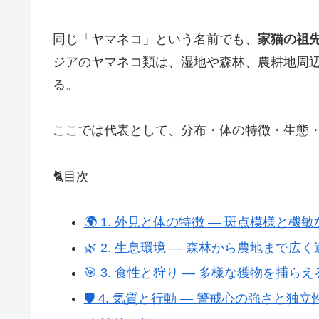
同じ「ヤマネコ」という名前でも、
家猫の祖
ジアのヤマネコ類は、湿地や森林、農耕地周
る。
ここでは代表として、分布・体の特徴・生態
🐈目次
🌍 1. 外見と体の特徴 ― 斑点模様と機
🌿 2. 生息環境 ― 森林から農地まで広く
🎯 3. 食性と狩り ― 多様な獲物を捕ら
🛡 4. 気質と行動 ― 警戒心の強さと独立