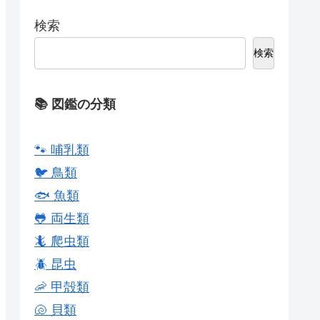
検索
検索
📚 図鑑の分類
🐾 哺乳類
🐦 鳥類
🐟 魚類
🐸 両生類
🦎 爬虫類
🪲 昆虫
🦐 甲殻類
🐚 貝類