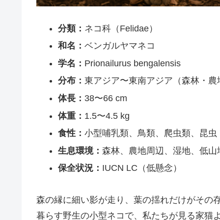
分類：
ネコ科（Felidae）
和名：
ベンガルヤマネコ
学名：
Prionailurus bengalensis
分布：
東アジア〜東南アジア（森林・農
体長：
38〜66 cm
体重：
1.5〜4.5 kg
食性：
小型哺乳類、鳥類、爬虫類、昆虫
生息環境：
森林、農地周辺、湿地、低山
保全状況：
IUCN LC（低懸念）
森の縁に細い影が走り、葉の揺れだけがその存
暮らす野生の小型ネコで、私たちが見る家猫