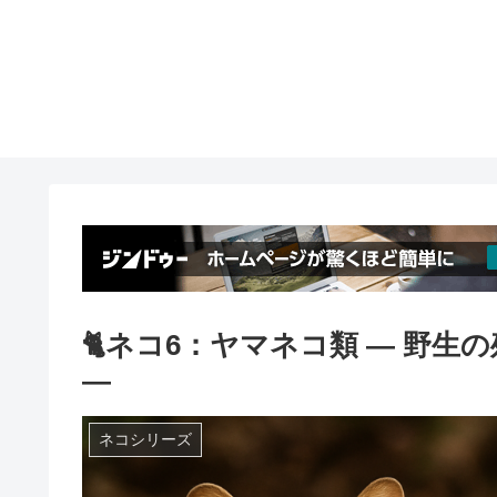
🐈ネコ6：ヤマネコ類 ― 野
―
ネコシリーズ