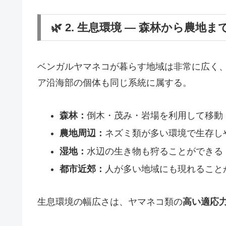
🌿 2. 生息環境 ― 森林から農地
ベンガルヤマネコが暮らす地域は非常に広く、
ア沿海部の個体も同じ系統に属する。
森林：
倒木・茂み・岩場を利用して移動
農地周辺：
ネズミ類が多い環境で生存し
湿地：
水辺の生き物も狩ることができる
都市近郊：
人が多い地域にも現れること
生息環境の幅広さは、ヤマネコ類の
高い適応