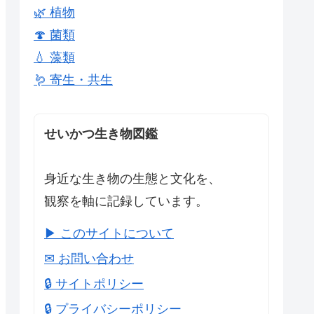
🌿 植物
🍄 菌類
💧 藻類
🪱 寄生・共生
せいかつ生き物図鑑
身近な生き物の生態と文化を、
観察を軸に記録しています。
▶ このサイトについて
✉ お問い合わせ
🔒 サイトポリシー
🔒 プライバシーポリシー