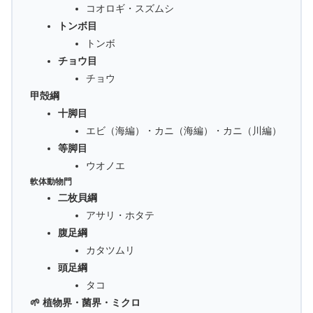
コオロギ・スズムシ
トンボ目
トンボ
チョウ目
チョウ
甲殻綱
十脚目
エビ（海編）・カニ（海編）・カニ（川編）
等脚目
ウオノエ
軟体動物門
二枚貝綱
アサリ・ホタテ
腹足綱
カタツムリ
頭足綱
タコ
🌱 植物界・菌界・ミクロ