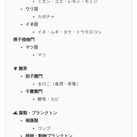
ミカン・ユズ・レモン・モミジ
ウリ目
カボチャ
イネ目
イネ・ムギ・タケ・トウモロコシ
裸子植物門
マツ目
マツ
🍄 菌界
担子菌門
きのこ（食用・有毒）
子嚢菌門
酵母・カビ
🌊 藻類・プランクトン
褐藻類
コンブ
植物・動物プランクトン