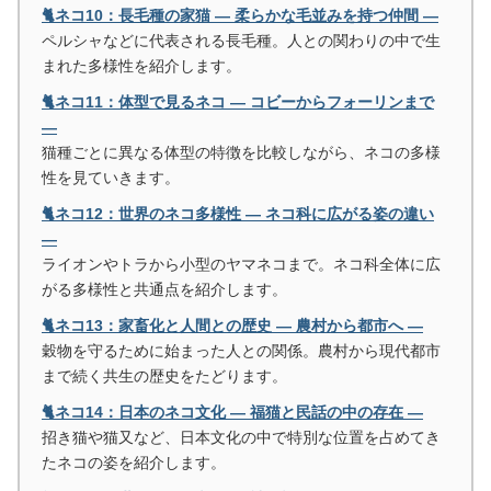
🐈ネコ10：長毛種の家猫 ― 柔らかな毛並みを持つ仲間 ―
ペルシャなどに代表される長毛種。人との関わりの中で生
まれた多様性を紹介します。
🐈ネコ11：体型で見るネコ ― コビーからフォーリンまで
―
猫種ごとに異なる体型の特徴を比較しながら、ネコの多様
性を見ていきます。
🐈ネコ12：世界のネコ多様性 ― ネコ科に広がる姿の違い
―
ライオンやトラから小型のヤマネコまで。ネコ科全体に広
がる多様性と共通点を紹介します。
🐈ネコ13：家畜化と人間との歴史 ― 農村から都市へ ―
穀物を守るために始まった人との関係。農村から現代都市
まで続く共生の歴史をたどります。
🐈ネコ14：日本のネコ文化 ― 福猫と民話の中の存在 ―
招き猫や猫又など、日本文化の中で特別な位置を占めてき
たネコの姿を紹介します。