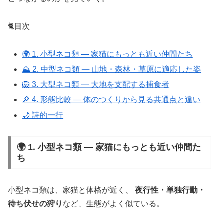
🐈目次
🌍 1. 小型ネコ類 ― 家猫にもっとも近い仲間たち
⛰ 2. 中型ネコ類 ― 山地・森林・草原に適応した姿
🦁 3. 大型ネコ類 ― 大地を支配する捕食者
🔎 4. 形態比較 ― 体のつくりから見る共通点と違い
🌙 詩的一行
🌍 1. 小型ネコ類 ― 家猫にもっとも近い仲間た
ち
小型ネコ類は、家猫と体格が近く、
夜行性・単独行動・
待ち伏せの狩り
など、生態がよく似ている。