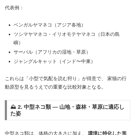
代表例：
ベンガルヤマネコ（アジア各地）
ツシマヤマネコ・イリオモテヤマネコ（日本の島
嶼）
サーバル（アフリカの湿地・草原）
ジャングルキャット（インド〜中東）
これらは「小型で気配を読む狩り」が得意で、 家猫の行
動原型を見るうえでの重要な比較対象となる。
⛰ 2. 中型ネコ類 ― 山地・森林・草原に適応し
た姿
中型ネコ類は、体格の大きさに加え、
環境に特化した形