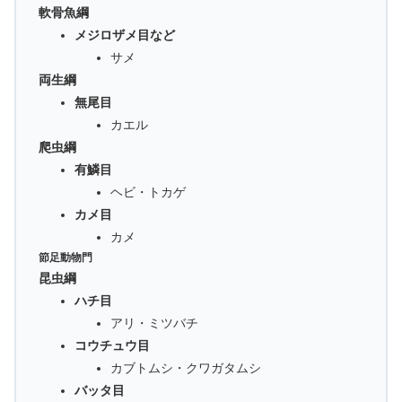
軟骨魚綱
メジロザメ目など
サメ
両生綱
無尾目
カエル
爬虫綱
有鱗目
ヘビ・トカゲ
カメ目
カメ
節足動物門
昆虫綱
ハチ目
アリ・ミツバチ
コウチュウ目
カブトムシ・クワガタムシ
バッタ目