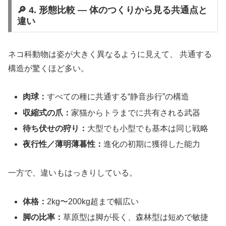
🔎 4. 形態比較 ― 体のつくりから見る共通点と
違い
ネコ科動物は姿が大きく異なるように見えて、 共通する
構造が驚くほど多い。
肉球：
すべての種に共通する“静音歩行”の構造
収縮式の爪：
家猫からトラまでに共有される武器
待ち伏せの狩り：
大型でも小型でも基本は同じ戦略
夜行性／薄明薄暮性：
進化の初期に獲得した能力
一方で、違いもはっきりしている。
体格：
2kg〜200kg超まで幅広い
脚の比率：
草原型は脚が長く、森林型は短めで敏捷