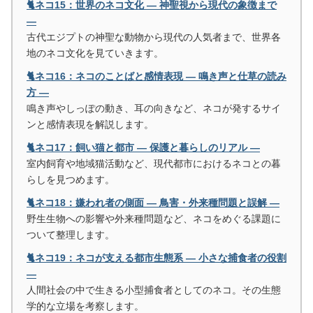
🐈ネコ15：世界のネコ文化 ― 神聖視から現代の象徴まで
―
古代エジプトの神聖な動物から現代の人気者まで、世界各
地のネコ文化を見ていきます。
🐈ネコ16：ネコのことばと感情表現 ― 鳴き声と仕草の読み
方 ―
鳴き声やしっぽの動き、耳の向きなど、ネコが発するサイ
ンと感情表現を解説します。
🐈ネコ17：飼い猫と都市 ― 保護と暮らしのリアル ―
室内飼育や地域猫活動など、現代都市におけるネコとの暮
らしを見つめます。
🐈ネコ18：嫌われ者の側面 ― 鳥害・外来種問題と誤解 ―
野生生物への影響や外来種問題など、ネコをめぐる課題に
ついて整理します。
🐈ネコ19：ネコが支える都市生態系 ― 小さな捕食者の役割
―
人間社会の中で生きる小型捕食者としてのネコ。その生態
学的な立場を考察します。