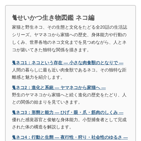
🐈せいかつ生き物図鑑 ネコ編
家猫と野生ネコ、その生態と文化をたどる全20話の生活誌
シリーズ。ヤマネコから家猫への歴史、身体能力や行動の
しくみ、世界各地のネコ文化までを見つめながら、人とネ
コが築いてきた独特な関係を描きます。
🐈ネコ1：ネコという存在 ― 小さな肉食獣のとなりで ―
人間の暮らしに最も近い肉食獣であるネコ。その独特な距
離感と魅力を紹介します。
🐈ネコ2：進化と系統 ― ヤマネコから家猫へ ―
野生のヤマネコから家猫へと続く進化の歴史をたどり、人
との関係の始まりを見ていきます。
🐈ネコ3：形態と能力 ― ひげ・眼・爪・筋肉のしくみ ―
優れた感覚器官と俊敏な身体能力。小型捕食者として完成
された体の構造を解説します。
🐈ネコ4：行動と生態 ― 夜行性・狩り・社会性のゆるさ ―