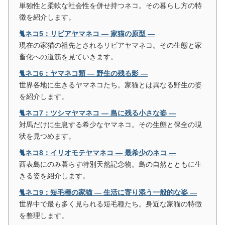
単独性と柔軟な社会性を併せ持つネコ。その暮らし方の特
徴を紹介します。
🐈ネコ5：リビアヤマネコ ― 家猫の原型 ―
現在の家猫の祖先とされるリビアヤマネコ。その生態と家
畜化への道筋を見ていきます。
🐈ネコ6：ヤマネコ類 ― 野生の残る影 ―
世界各地に生きるヤマネコたち。家猫とは異なる野生の姿
を紹介します。
🐈ネコ7：ツシマヤマネコ ― 島に残る小さな姿 ―
対馬だけに生息する希少なヤマネコ。その生態と保全の現
状を見つめます。
🐈ネコ8：イリオモテヤマネコ ― 最希少のネコ ―
西表島にのみ暮らす特別天然記念物。島の自然とともに生
きる姿を紹介します。
🐈ネコ9：短毛種の家猫 ― 生活に寄り添う一般的な姿 ―
世界中で最も多く見られる短毛種たち。身近な家猫の特徴
を整理します。