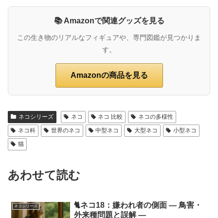
📚 Amazonで関連グッズを見る
この生き物のリアルなフィギュアや、専門図鑑が見つかりま
す。
Amazonの商品を見る
ネコシリーズ
ネコ
ネコ 比較
ネコの多様性
ネコ科
世界のネコ
中型ネコ
大型ネコ
小型ネコ
猫
あわせて読む
🐈ネコ18：嫌われ者の側面 ― 鳥害・
ネコシリーズ
外来種問題と誤解 ―