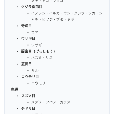
ヌキ・ネコ・ラッコ
クジラ偶蹄目
イノシシ・イルカ・ウシ・クジラ・シカ・シ
ャチ・ヒツジ・ブタ・ヤギ
奇蹄目
ウマ
ウサギ目
ウサギ
齧歯目（げっしもく）
ネズミ・リス
霊長目
サル
コウモリ目
コウモリ
鳥綱
スズメ目
スズメ・ツバメ・カラス
チドリ目