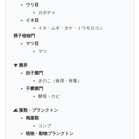
ウリ目
カボチャ
イネ目
イネ・ムギ・タケ・トウモロコシ
裸子植物門
マツ目
マツ
🍄 菌界
担子菌門
きのこ（食用・有毒）
子嚢菌門
酵母・カビ
🌊 藻類・プランクトン
褐藻類
コンブ
植物・動物プランクトン