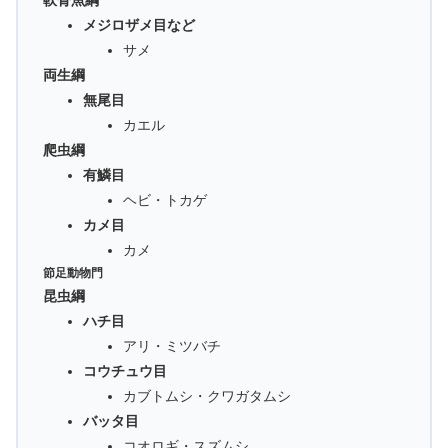
メジロザメ目など
サメ
両生綱
無尾目
カエル
爬虫綱
有鱗目
ヘビ・トカゲ
カメ目
カメ
節足動物門
昆虫綱
ハチ目
アリ・ミツバチ
コウチュウ目
カブトムシ・クワガタムシ
バッタ目
コオロギ・スズムシ