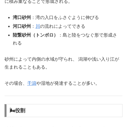
に積み重なることで形成される。
湾口砂州
：湾の入口をふさぐように伸びる
河口砂州
：
川
の流れによってできる
陸繋砂州（トンボロ）
：島と陸をつなぐ形で形成さ
れる
砂州によって内側の水域が守られ、 潟湖や浅い入り江が
生まれることもある。
その場合、
干潟
や湿地が発達することが多い。
🌬役割