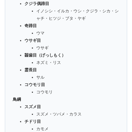
クジラ偶蹄目
イノシシ・イルカ・ウシ・クジラ・シカ・シ
ャチ・ヒツジ・ブタ・ヤギ
奇蹄目
ウマ
ウサギ目
ウサギ
齧歯目（げっしもく）
ネズミ・リス
霊長目
サル
コウモリ目
コウモリ
鳥綱
スズメ目
スズメ・ツバメ・カラス
チドリ目
カモメ