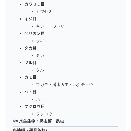
カワセミ目
カワセミ
キジ目
キジ・ニワトリ
ペリカン目
サギ
タカ目
タカ
ツル目
ツル
カモ目
マガモ・潜水ガモ・ハクチョウ
ハト目
ハト
フクロウ目
フクロウ
🐟 水生生物・爬虫類・昆虫
条鰭綱（硬骨魚類）