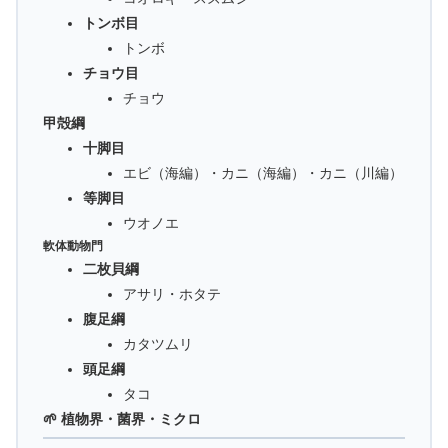
トンボ目
トンボ
チョウ目
チョウ
甲殻綱
十脚目
エビ（海編）・カニ（海編）・カニ（川編）
等脚目
ウオノエ
軟体動物門
二枚貝綱
アサリ・ホタテ
腹足綱
カタツムリ
頭足綱
タコ
🌱 植物界・菌界・ミクロ