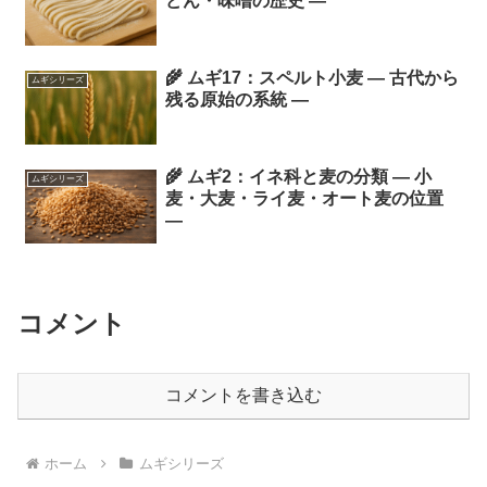
どん・味噌の歴史 ―
🌾 ムギ17：スペルト小麦 ― 古代から
ムギシリーズ
残る原始の系統 ―
🌾 ムギ2：イネ科と麦の分類 ― 小
ムギシリーズ
麦・大麦・ライ麦・オート麦の位置
―
コメント
コメントを書き込む
ホーム
ムギシリーズ