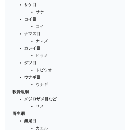
サケ目
サケ
コイ目
コイ
ナマズ目
ナマズ
カレイ目
ヒラメ
ダツ目
トビウオ
ウナギ目
ウナギ
軟骨魚綱
メジロザメ目など
サメ
両生綱
無尾目
カエル