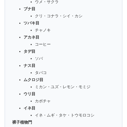
ウメ・サクラ
ブナ目
クリ・コナラ・シイ・カシ
ツバキ目
チャノキ
アカネ目
コーヒー
タデ目
ソバ
ナス目
タバコ
ムクロジ目
ミカン・ユズ・レモン・モミジ
ウリ目
カボチャ
イネ目
イネ・ムギ・タケ・トウモロコシ
裸子植物門