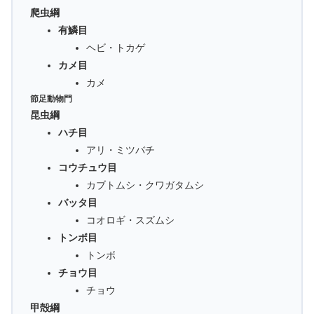
爬虫綱
有鱗目
ヘビ・トカゲ
カメ目
カメ
節足動物門
昆虫綱
ハチ目
アリ・ミツバチ
コウチュウ目
カブトムシ・クワガタムシ
バッタ目
コオロギ・スズムシ
トンボ目
トンボ
チョウ目
チョウ
甲殻綱