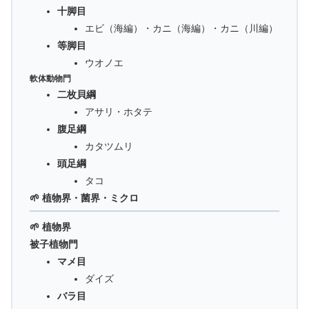
十脚目
エビ（海編）・カニ（海編）・カニ（川編）
等脚目
ウオノエ
軟体動物門
二枚貝綱
アサリ・ホタテ
腹足綱
カタツムリ
頭足綱
タコ
🌱 植物界・菌界・ミクロ
🌱 植物界
被子植物門
マメ目
ダイズ
バラ目