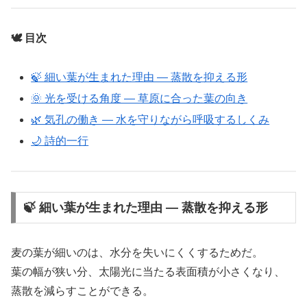
🕊️ 目次
🍃 細い葉が生まれた理由 ― 蒸散を抑える形
🌞 光を受ける角度 ― 草原に合った葉の向き
🌿 気孔の働き ― 水を守りながら呼吸するしくみ
🌙 詩的一行
🍃 細い葉が生まれた理由 ― 蒸散を抑える形
麦の葉が細いのは、水分を失いにくくするためだ。
葉の幅が狭い分、太陽光に当たる表面積が小さくなり、
蒸散を減らすことができる。