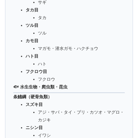
サギ
タカ目
タカ
ツル目
ツル
カモ目
マガモ・潜水ガモ・ハクチョウ
ハト目
ハト
フクロウ目
フクロウ
🐟 水生生物・爬虫類・昆虫
条鰭綱（硬骨魚類）
スズキ目
アジ・サバ・タイ・ブリ・カツオ・マグロ・
カジキ
ニシン目
イワシ