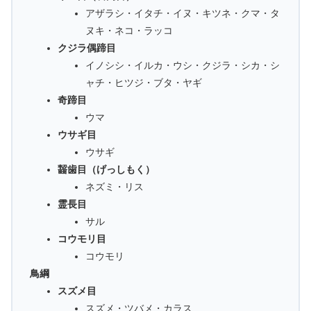
アザラシ・イタチ・イヌ・キツネ・クマ・タ
ヌキ・ネコ・ラッコ
クジラ偶蹄目
イノシシ・イルカ・ウシ・クジラ・シカ・シ
ャチ・ヒツジ・ブタ・ヤギ
奇蹄目
ウマ
ウサギ目
ウサギ
齧歯目（げっしもく）
ネズミ・リス
霊長目
サル
コウモリ目
コウモリ
鳥綱
スズメ目
スズメ・ツバメ・カラス