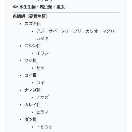
🐟 水生生物・爬虫類・昆虫
条鰭綱（硬骨魚類）
スズキ目
アジ・サバ・タイ・ブリ・カツオ・マグロ・
カジキ
ニシン目
イワシ
サケ目
サケ
コイ目
コイ
ナマズ目
ナマズ
カレイ目
ヒラメ
ダツ目
トビウオ