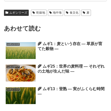
ムギシリーズ
乾燥地
地中海
食文化
麦
あわせて読む
🌾 ムギ1：麦という存在 ― 草原が育
ムギシリーズ
てた穀物 ―
🌾 ムギ25：世界の麦料理 ― それぞれ
ムギシリーズ
の土地が生んだ味 ―
🌾 ムギ13：登熟 ― 実がふくらむ時間
ムギシリーズ
―