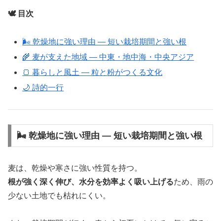
🕊️ 目次
🌬️ 乾燥地に強い理由 ― 短い栽培期間と強い根
🌾 麦が支えた地域 ― 中東・地中海・中央アジア
🍞 暮らしと風土 ― 粒と粉がつくる文化
🌙 詩的一行
🌬️ 乾燥地に強い理由 ― 短い栽培期間と強い根
麦は、乾燥や寒さに強い性質を持つ。
根が強く深く伸び、水分を効率よく吸い上げる
ため、雨の
少ない土地でも枯れにくい。