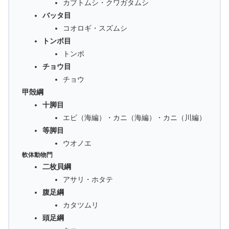
カブトムシ・クワガタムシ
バッタ目
コオロギ・スズムシ
トンボ目
トンボ
チョウ目
チョウ
甲殻綱
十脚目
エビ（海編）・カニ（海編）・カニ（川編）
等脚目
ウオノエ
軟体動物門
二枚貝綱
アサリ・ホタテ
腹足綱
カタツムリ
頭足綱