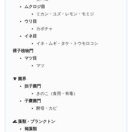
ムクロジ目
ミカン・ユズ・レモン・モミジ
ウリ目
カボチャ
イネ目
イネ・ムギ・タケ・トウモロコシ
裸子植物門
マツ目
マツ
🍄 菌界
担子菌門
きのこ（食用・有毒）
子嚢菌門
酵母・カビ
🌊 藻類・プランクトン
褐藻類