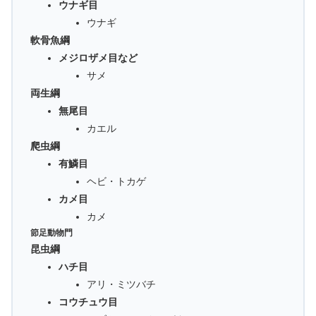
ウナギ目
ウナギ
軟骨魚綱
メジロザメ目など
サメ
両生綱
無尾目
カエル
爬虫綱
有鱗目
ヘビ・トカゲ
カメ目
カメ
節足動物門
昆虫綱
ハチ目
アリ・ミツバチ
コウチュウ目