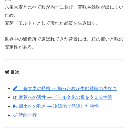
六条大麦と比べて粒が均一に並び、苦味や雑味が出にくい
ため、
麦芽（モルト）として優れた品質を生み出す。
世界中の醸造所で選ばれてきた背景には、粒の揃いと味の
安定性がある。
🕊️ 目次
🌾 二条大麦の特徴 ― 揃った粒が生む雑味の少なさ
🍺 麦芽への適性 ― ビール文化の根を支える性質
🌬 風土への強さ ― 冷涼地で発達した特性
🌙 詩的一行