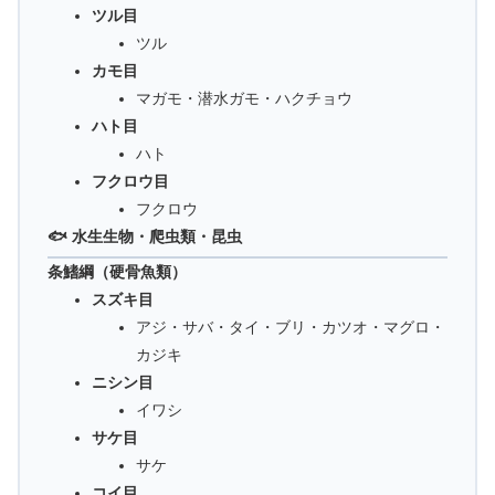
ツル目
ツル
カモ目
マガモ・潜水ガモ・ハクチョウ
ハト目
ハト
フクロウ目
フクロウ
🐟 水生生物・爬虫類・昆虫
条鰭綱（硬骨魚類）
スズキ目
アジ・サバ・タイ・ブリ・カツオ・マグロ・
カジキ
ニシン目
イワシ
サケ目
サケ
コイ目