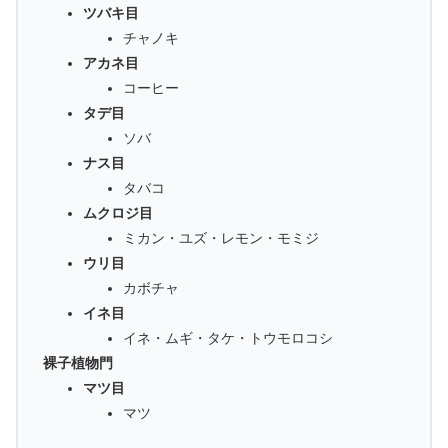
ツバキ目
チャノキ
アカネ目
コーヒー
タデ目
ソバ
ナス目
タバコ
ムクロジ目
ミカン・ユズ・レモン・モミジ
ウリ目
カボチャ
イネ目
イネ・ムギ・タケ・トウモロコシ
裸子植物門
マツ目
マツ