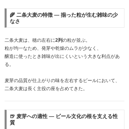
🌾 二条大麦の特徴 ― 揃った粒が生む雑味の少
なさ
二条大麦は、穂の左右に
2列
の粒が並ぶ。
粒が均一なため、発芽や乾燥のムラが少なく、
醸造に使ったとき雑味が出にくいという大きな利点があ
る。
麦芽の品質が仕上がりの味を左右するビールにおいて、
二条大麦は長く主役の座を占めてきた。
🍺 麦芽への適性 ― ビール文化の根を支える性
質