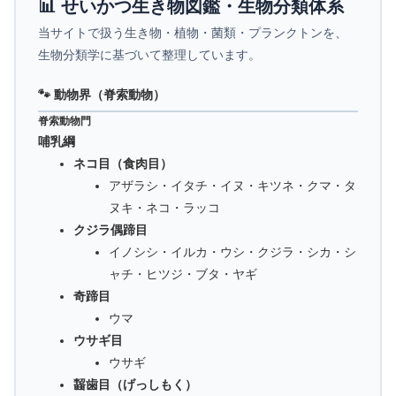
📊 せいかつ生き物図鑑・生物分類体系
当サイトで扱う生き物・植物・菌類・プランクトンを、
生物分類学に基づいて整理しています。
🐾 動物界（脊索動物）
脊索動物門
哺乳綱
ネコ目（食肉目）
アザラシ・イタチ・イヌ・キツネ・クマ・タ
ヌキ・ネコ・ラッコ
クジラ偶蹄目
イノシシ・イルカ・ウシ・クジラ・シカ・シ
ャチ・ヒツジ・ブタ・ヤギ
奇蹄目
ウマ
ウサギ目
ウサギ
齧歯目（げっしもく）