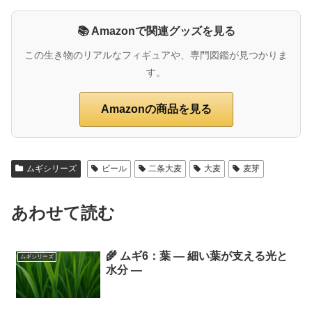
📚 Amazonで関連グッズを見る
この生き物のリアルなフィギュアや、専門図鑑が見つかりま
す。
Amazonの商品を見る
ムギシリーズ
ビール
二条大麦
大麦
麦芽
あわせて読む
🌾 ムギ6：葉 ― 細い葉が支える光と
ムギシリーズ
水分 ―