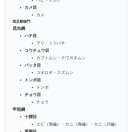
カメ目
カメ
節足動物門
昆虫綱
ハチ目
アリ・ミツバチ
コウチュウ目
カブトムシ・クワガタムシ
バッタ目
コオロギ・スズムシ
トンボ目
トンボ
チョウ目
チョウ
甲殻綱
十脚目
エビ（海編）・カニ（海編）・カニ（川編）
等脚目