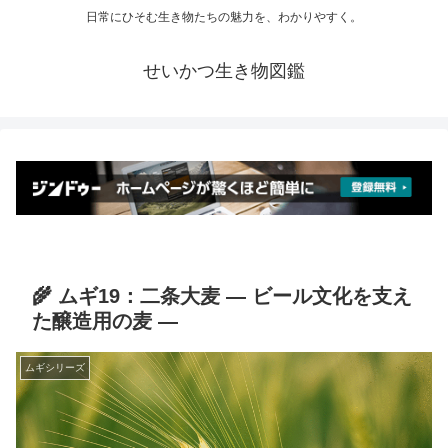
日常にひそむ生き物たちの魅力を、わかりやすく。
せいかつ生き物図鑑
🌾 ムギ19：二条大麦 ― ビール文化を支え
た醸造用の麦 ―
ムギシリーズ