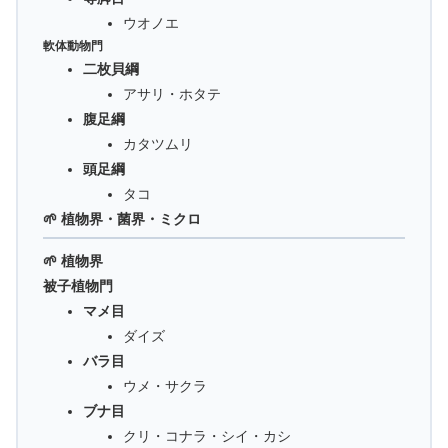
ウオノエ
軟体動物門
二枚貝綱
アサリ・ホタテ
腹足綱
カタツムリ
頭足綱
タコ
🌱 植物界・菌界・ミクロ
🌱 植物界
被子植物門
マメ目
ダイズ
バラ目
ウメ・サクラ
ブナ目
クリ・コナラ・シイ・カシ