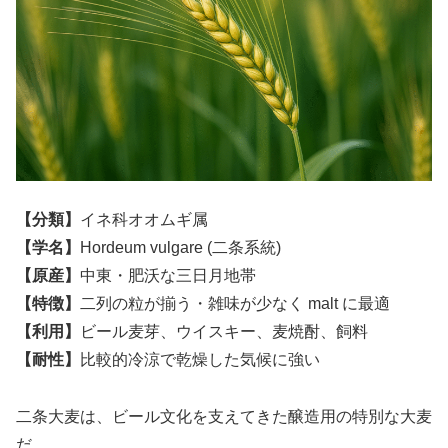
【分類】
イネ科オオムギ属
【学名】
Hordeum vulgare (二条系統)
【原産】
中東・肥沃な三日月地帯
【特徴】
二列の粒が揃う・雑味が少なく malt に最適
【利用】
ビール麦芽、ウイスキー、麦焼酎、飼料
【耐性】
比較的冷涼で乾燥した気候に強い
二条大麦は、ビール文化を支えてきた醸造用の特別な大麦
だ。