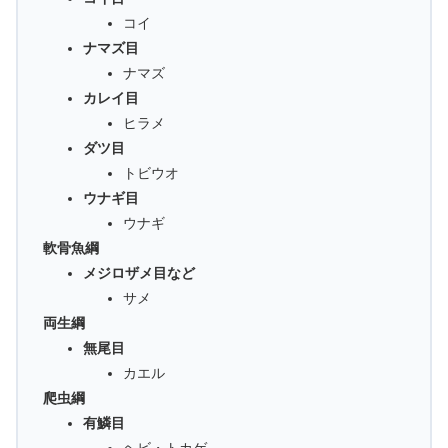
コイ
ナマズ目
ナマズ
カレイ目
ヒラメ
ダツ目
トビウオ
ウナギ目
ウナギ
軟骨魚綱
メジロザメ目など
サメ
両生綱
無尾目
カエル
爬虫綱
有鱗目
ヘビ・トカゲ