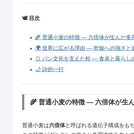
🕊️ 目次
🌾 普通小麦の特徴 ― 六倍体が生んだ多
🌍 世界に広がる理由 ― 乾燥への強さと
🍞 パン文化を支えた粒 ― 食卓と暮らし
🌙 詩的一行
🌾 普通小麦の特徴 ― 六倍体が生
普通小麦は
六倍体
と呼ばれる遺伝子構成をも