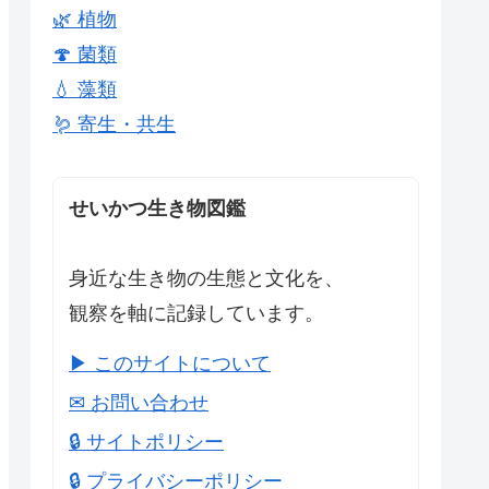
🌿 植物
🍄 菌類
💧 藻類
🪱 寄生・共生
せいかつ生き物図鑑
身近な生き物の生態と文化を、
観察を軸に記録しています。
▶ このサイトについて
✉ お問い合わせ
🔒 サイトポリシー
🔒 プライバシーポリシー