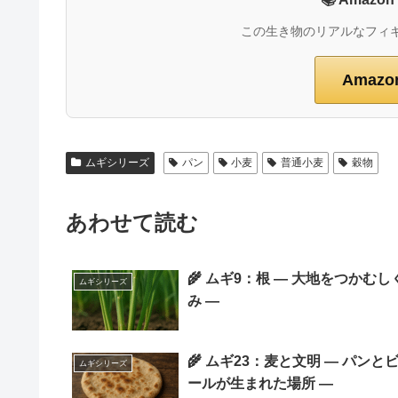
この生き物のリアルなフィ
Amaz
ムギシリーズ
パン
小麦
普通小麦
穀物
あわせて読む
🌾 ムギ9：根 ― 大地をつかむし
ムギシリーズ
み ―
🌾 ムギ23：麦と文明 ― パンと
ムギシリーズ
ールが生まれた場所 ―