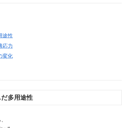
用途性
適応力
の変化
んだ多用途性
ち、