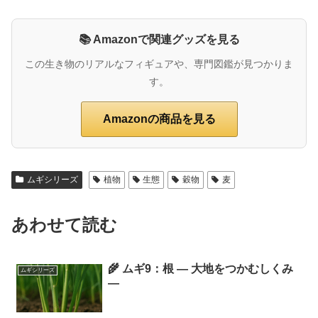
📚 Amazonで関連グッズを見る
この生き物のリアルなフィギュアや、専門図鑑が見つかりま
す。
Amazonの商品を見る
ムギシリーズ
植物
生態
穀物
麦
あわせて読む
🌾 ムギ9：根 ― 大地をつかむしくみ
ムギシリーズ
―