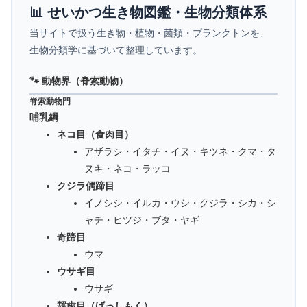
📊 せいかつ生き物図鑑・生物分類体系
当サイトで扱う生き物・植物・菌類・プランクトンを、
生物分類学に基づいて整理しています。
🐾 動物界（脊索動物）
脊索動物門
哺乳綱
ネコ目（食肉目）
アザラシ・イタチ・イヌ・キツネ・クマ・タ
ヌキ・ネコ・ラッコ
クジラ偶蹄目
イノシシ・イルカ・ウシ・クジラ・シカ・シ
ャチ・ヒツジ・ブタ・ヤギ
奇蹄目
ウマ
ウサギ目
ウサギ
齧歯目（げっしもく）