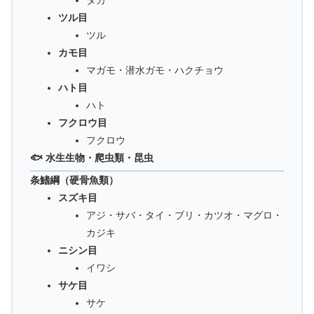
タカ
ツル目
ツル
カモ目
マガモ・潜水ガモ・ハクチョウ
ハト目
ハト
フクロウ目
フクロウ
🐟 水生生物・爬虫類・昆虫
条鰭綱（硬骨魚類）
スズキ目
アジ・サバ・タイ・ブリ・カツオ・マグロ・
カジキ
ニシン目
イワシ
サケ目
サケ