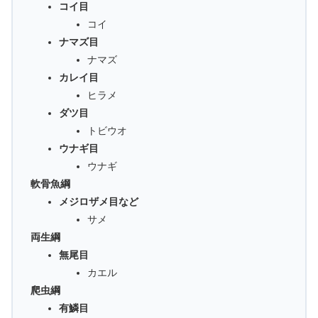
コイ目
コイ
ナマズ目
ナマズ
カレイ目
ヒラメ
ダツ目
トビウオ
ウナギ目
ウナギ
軟骨魚綱
メジロザメ目など
サメ
両生綱
無尾目
カエル
爬虫綱
有鱗目