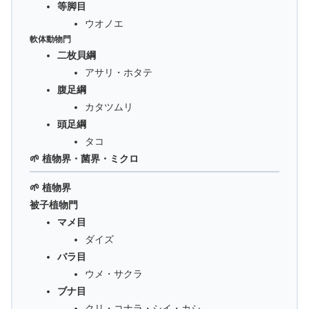
等脚目
ウオノエ
軟体動物門
二枚貝綱
アサリ・ホタテ
腹足綱
カタツムリ
頭足綱
タコ
🌱 植物界・菌界・ミクロ
🌱 植物界
被子植物門
マメ目
ダイズ
バラ目
ウメ・サクラ
ブナ目
クリ・コナラ・シイ・カシ