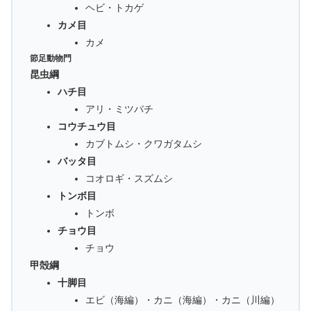
ヘビ・トカゲ
カメ目
カメ
節足動物門
昆虫綱
ハチ目
アリ・ミツバチ
コウチュウ目
カブトムシ・クワガタムシ
バッタ目
コオロギ・スズムシ
トンボ目
トンボ
チョウ目
チョウ
甲殻綱
十脚目
エビ（海編）・カニ（海編）・カニ（川編）