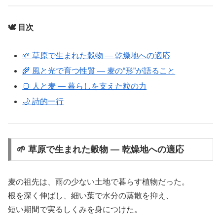
🕊️ 目次
🌱 草原で生まれた穀物 ― 乾燥地への適応
🌾 風と光で育つ性質 ― 麦の“形”が語ること
🍞 人と麦 ― 暮らしを支えた粒の力
🌙 詩的一行
🌱 草原で生まれた穀物 ― 乾燥地への適応
麦の祖先は、雨の少ない土地で暮らす植物だった。
根を深く伸ばし、細い葉で水分の蒸散を抑え、
短い期間で実るしくみを身につけた。