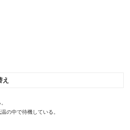
替え
る。
低温の中で待機している。