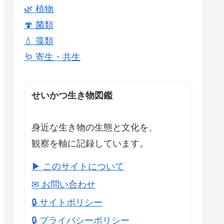
🌿 植物
🍄 菌類
💧 藻類
🪱 寄生・共生
せいかつ生き物図鑑
身近な生き物の生態と文化を、
観察を軸に記録しています。
▶ このサイトについて
✉ お問い合わせ
🔒 サイトポリシー
🔒 プライバシーポリシー