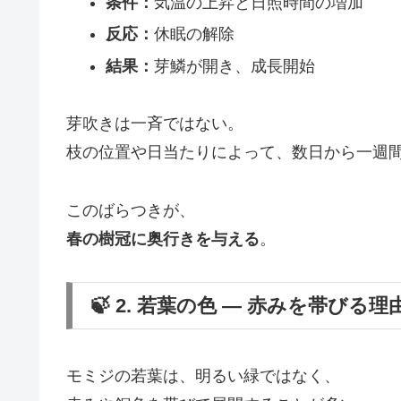
条件：
気温の上昇と日照時間の増加
反応：
休眠の解除
結果：
芽鱗が開き、成長開始
芽吹きは一斉ではない。
枝の位置や日当たりによって、数日から一週
このばらつきが、
春の樹冠に奥行きを与える
。
🍃 2. 若葉の色 ― 赤みを帯びる理
モミジの若葉は、明るい緑ではなく、