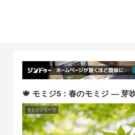
🍁 モミジ5：春のモミジ ― 
モミジシリーズ