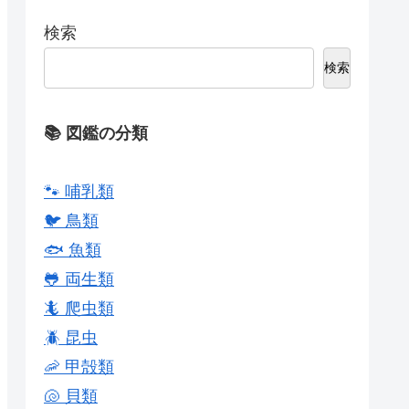
検索
検索
📚 図鑑の分類
🐾 哺乳類
🐦 鳥類
🐟 魚類
🐸 両生類
🦎 爬虫類
🪲 昆虫
🦐 甲殻類
🐚 貝類