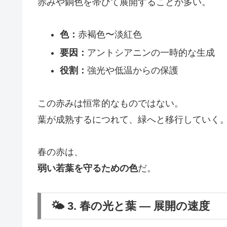
赤みや銅色を帯びて展開することが多い。
色：
赤褐色〜淡紅色
要因：
アントシアニンの一時的な生成
役割：
強光や低温からの保護
この赤みは恒常的なものではない。
葉が成熟するにつれて、緑へと移行していく
春の赤は、
弱い若葉を守るための色
だ。
🌤 3. 春の光と葉 ― 展開の速度