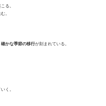
起こる。
進む。
、
確かな季節の移行
が刻まれている。
ていく。