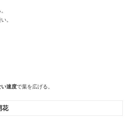
る。
短い。
ない速度
で葉を広げる。
開花