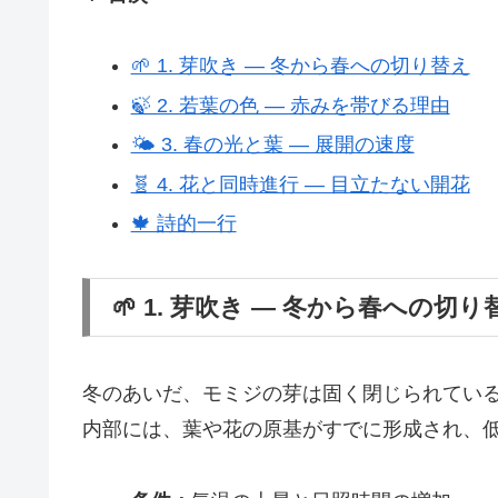
🌱 1. 芽吹き ― 冬から春への切り替え
🍃 2. 若葉の色 ― 赤みを帯びる理由
🌤 3. 春の光と葉 ― 展開の速度
🧬 4. 花と同時進行 ― 目立たない開花
🍁 詩的一行
🌱 1. 芽吹き ― 冬から春への切り
冬のあいだ、モミジの芽は固く閉じられてい
内部には、葉や花の原基がすでに形成され、