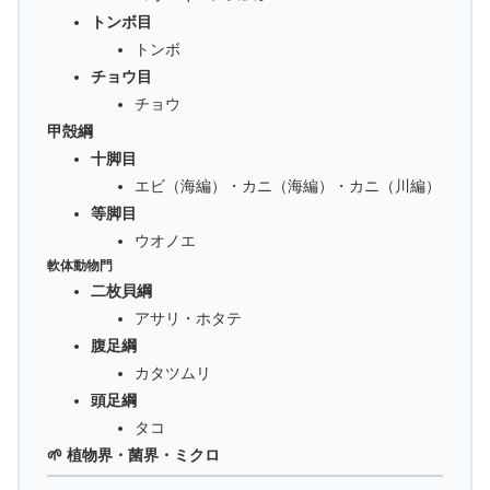
トンボ目
トンボ
チョウ目
チョウ
甲殻綱
十脚目
エビ（海編）・カニ（海編）・カニ（川編）
等脚目
ウオノエ
軟体動物門
二枚貝綱
アサリ・ホタテ
腹足綱
カタツムリ
頭足綱
タコ
🌱 植物界・菌界・ミクロ