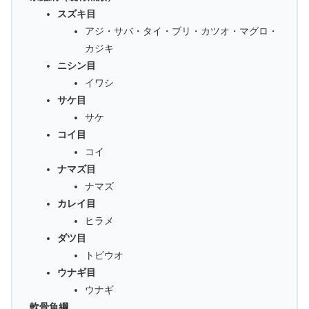
スズキ目
アジ・サバ・タイ・ブリ・カツオ・マグロ・
カジキ
ニシン目
イワシ
サケ目
サケ
コイ目
コイ
ナマズ目
ナマズ
カレイ目
ヒラメ
ダツ目
トビウオ
ウナギ目
ウナギ
軟骨魚綱