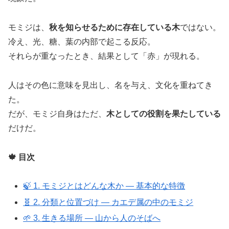
モミジは、
秋を知らせるために存在している木
ではない。
冷え、光、糖、葉の内部で起こる反応。
それらが重なったとき、結果として「赤」が現れる。
人はその色に意味を見出し、名を与え、文化を重ねてき
た。
だが、モミジ自身はただ、
木としての役割を果たしている
だけだ。
🍁 目次
🍃 1. モミジとはどんな木か ― 基本的な特徴
🧬 2. 分類と位置づけ ― カエデ属の中のモミジ
🌱 3. 生きる場所 ― 山から人のそばへ