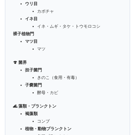
ウリ目
カボチャ
イネ目
イネ・ムギ・タケ・トウモロコシ
裸子植物門
マツ目
マツ
🍄 菌界
担子菌門
きのこ（食用・有毒）
子嚢菌門
酵母・カビ
🌊 藻類・プランクトン
褐藻類
コンブ
植物・動物プランクトン