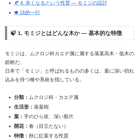
🍂 4. 赤くなるという性質 ― モミジの設計
🍁 詩的一行
🍃 1. モミジとはどんな木か ― 基本的な特徴
モミジは、ムクロジ科カエデ属に属する落葉高木・低木の
総称だ。
日本で「モミジ」と呼ばれるものの多くは、葉に深い切れ
込みを持つ種や系統を指している。
分類：
ムクロジ科・カエデ属
生活形：
落葉樹
葉：
手のひら状、深い裂片
開花：
春（目立たない）
特徴：
秋に紅葉する性質