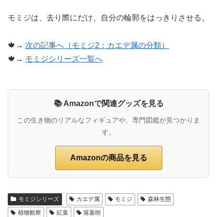
モミジは、去り際にだけ、自分の輪郭をはっきりさせる。
🍁→
次の記事へ（モミジ2：カエデ属の分類）
🍁→
モミジシリーズ一覧へ
📚 Amazonで関連グッズを見る
この生き物のリアルなフィギュアや、専門図鑑が見つかりま
す。
Amazonの商品を見る
モミジシリーズ
カエデ属
モミジ
森林生態
植物観察
紅葉
落葉樹