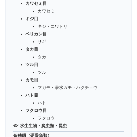
カワセミ目
カワセミ
キジ目
キジ・ニワトリ
ペリカン目
サギ
タカ目
タカ
ツル目
ツル
カモ目
マガモ・潜水ガモ・ハクチョウ
ハト目
ハト
フクロウ目
フクロウ
🐟 水生生物・爬虫類・昆虫
条鰭綱（硬骨魚類）