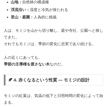
山地：
自然林の構成種
渓流沿い：
湿度と冷気が保たれる
里山・庭園：
人為的に植栽
人は、モミジを山から切り離し、庭や寺社、公園へと移し
てきた。
それでもモミジは、季節の変化に忠実であり続ける。
人の近くにあっても、
季節の主導権を渡さない木
なのだ。
🍂 4. 赤くなるという性質 ― モミジの設計
モミジの紅葉は、気温の低下と日照時間の変化によって始
まる。