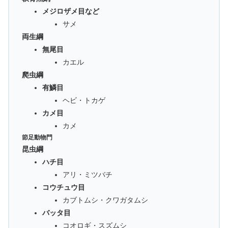
メジロザメ目など
サメ
両生綱
無尾目
カエル
爬虫綱
有鱗目
ヘビ・トカゲ
カメ目
カメ
節足動物門
昆虫綱
ハチ目
アリ・ミツバチ
コウチュウ目
カブトムシ・クワガタムシ
バッタ目
コオロギ・スズムシ