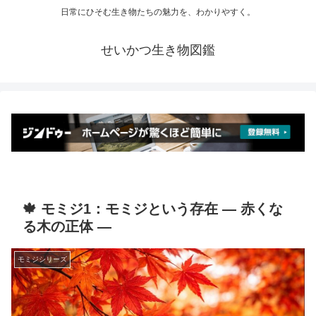
日常にひそむ生き物たちの魅力を、わかりやすく。
せいかつ生き物図鑑
🍁 モミジ1：モミジという存在 ― 赤くな
る木の正体 ―
モミジシリーズ