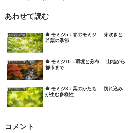
あわせて読む
🍁 モミジ5：春のモミジ ― 芽吹きと
モミジシリーズ
若葉の季節 ―
🍁 モミジ10：環境と分布 ― 山地から
モミジシリーズ
都市まで ―
🍁 モミジ3：葉のかたち ― 切れ込み
モミジシリーズ
が生む多様性 ―
コメント