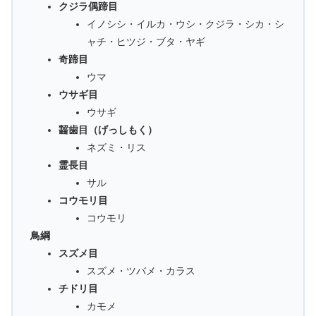
クジラ偶蹄目
イノシシ・イルカ・ウシ・クジラ・シカ・シ
ャチ・ヒツジ・ブタ・ヤギ
奇蹄目
ウマ
ウサギ目
ウサギ
齧歯目（げっしもく）
ネズミ・リス
霊長目
サル
コウモリ目
コウモリ
鳥綱
スズメ目
スズメ・ツバメ・カラス
チドリ目
カモメ