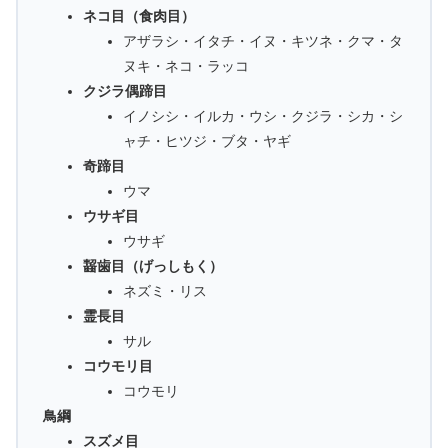
ネコ目（食肉目）
アザラシ・イタチ・イヌ・キツネ・クマ・タ
ヌキ・ネコ・ラッコ
クジラ偶蹄目
イノシシ・イルカ・ウシ・クジラ・シカ・シ
ャチ・ヒツジ・ブタ・ヤギ
奇蹄目
ウマ
ウサギ目
ウサギ
齧歯目（げっしもく）
ネズミ・リス
霊長目
サル
コウモリ目
コウモリ
鳥綱
スズメ目