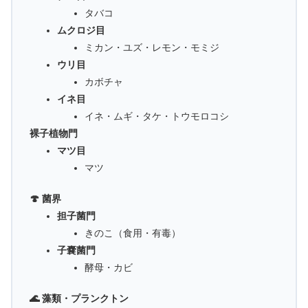
タバコ
ムクロジ目
ミカン・ユズ・レモン・モミジ
ウリ目
カボチャ
イネ目
イネ・ムギ・タケ・トウモロコシ
裸子植物門
マツ目
マツ
🍄 菌界
担子菌門
きのこ（食用・有毒）
子嚢菌門
酵母・カビ
🌊 藻類・プランクトン