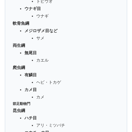
トビウオ
ウナギ目
ウナギ
軟骨魚綱
メジロザメ目など
サメ
両生綱
無尾目
カエル
爬虫綱
有鱗目
ヘビ・トカゲ
カメ目
カメ
節足動物門
昆虫綱
ハチ目
アリ・ミツバチ