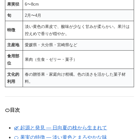
果実径
6〜8cm
旬
2月〜4月
淡い黄色の果皮で、酸味が少なく甘みが柔らかい。果汁は
特徴
控えめで香りが穏やか。
主産地
愛媛県・大分県・宮崎県など
食用部
果肉（生食・ゼリー・菓子）
位
文化的
春の贈答果・家庭向け柑橘。色の淡さを活かした菓子材
利用
料。
🍊目次
🌿 起源と発見 ― 日向夏の枝から生まれて
🍊 果実の特徴 ― 淡い黄色とまろやかな味