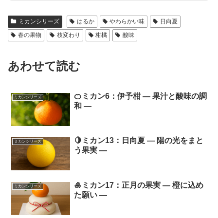
ミカンシリーズ
はるか
やわらかい味
日向夏
春の果物
枝変わり
柑橘
酸味
あわせて読む
🍊ミカン6：伊予柑 ― 果汁と酸味の調
ミカンシリーズ
和 ―
🍋ミカン13：日向夏 ― 陽の光をまと
ミカンシリーズ
う果実 ―
🎍ミカン17：正月の果実 ― 橙に込め
ミカンシリーズ
た願い ―