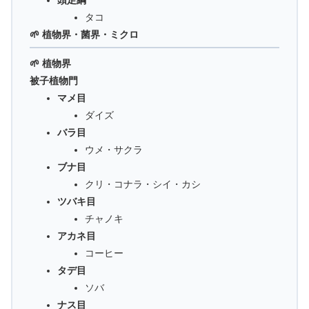
タコ
🌱 植物界・菌界・ミクロ
🌱 植物界
被子植物門
マメ目
ダイズ
バラ目
ウメ・サクラ
ブナ目
クリ・コナラ・シイ・カシ
ツバキ目
チャノキ
アカネ目
コーヒー
タデ目
ソバ
ナス目