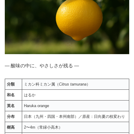
― 酸味の中に、やさしさが残る ―
分類
ミカン科ミカン属（
Citrus tamurana
）
和名
はるか
英名
Haruka orange
分布
日本（九州・四国・本州南部）／原産：日向夏の枝変わり
樹高
2〜4m（常緑小高木）