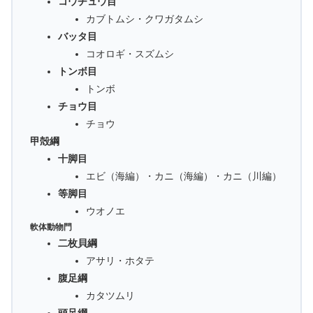
コウチュウ目
カブトムシ・クワガタムシ
バッタ目
コオロギ・スズムシ
トンボ目
トンボ
チョウ目
チョウ
甲殻綱
十脚目
エビ（海編）・カニ（海編）・カニ（川編）
等脚目
ウオノエ
軟体動物門
二枚貝綱
アサリ・ホタテ
腹足綱
カタツムリ
頭足綱