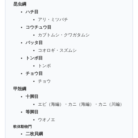
昆虫綱
ハチ目
アリ・ミツバチ
コウチュウ目
カブトムシ・クワガタムシ
バッタ目
コオロギ・スズムシ
トンボ目
トンボ
チョウ目
チョウ
甲殻綱
十脚目
エビ（海編）・カニ（海編）・カニ（川編）
等脚目
ウオノエ
軟体動物門
二枚貝綱