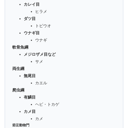
カレイ目
ヒラメ
ダツ目
トビウオ
ウナギ目
ウナギ
軟骨魚綱
メジロザメ目など
サメ
両生綱
無尾目
カエル
爬虫綱
有鱗目
ヘビ・トカゲ
カメ目
カメ
節足動物門