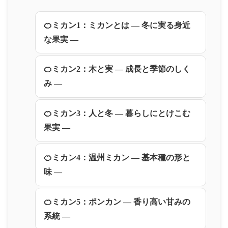
🍊ミカン1：ミカンとは ― 冬に実る身近
な果実 ―
🍊ミカン2：木と実 ― 成長と季節のしく
み ―
🍊ミカン3：人と冬 ― 暮らしにとけこむ
果実 ―
🍊ミカン4：温州ミカン ― 基本種の形と
味 ―
🍊ミカン5：ポンカン ― 香り高い甘みの
系統 ―