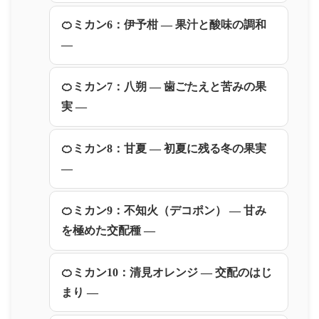
🍊ミカン6：伊予柑 ― 果汁と酸味の調和
―
🍊ミカン7：八朔 ― 歯ごたえと苦みの果
実 ―
🍊ミカン8：甘夏 ― 初夏に残る冬の果実
―
🍊ミカン9：不知火（デコポン） ― 甘み
を極めた交配種 ―
🍊ミカン10：清見オレンジ ― 交配のはじ
まり ―