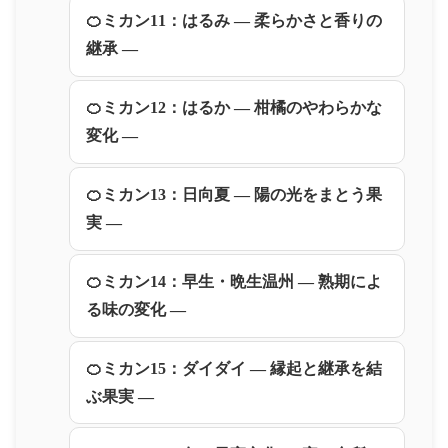
🍊ミカン11：はるみ ― 柔らかさと香りの
継承 ―
🍊ミカン12：はるか ― 柑橘のやわらかな
変化 ―
🍊ミカン13：日向夏 ― 陽の光をまとう果
実 ―
🍊ミカン14：早生・晩生温州 ― 熟期によ
る味の変化 ―
🍊ミカン15：ダイダイ ― 縁起と継承を結
ぶ果実 ―