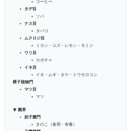
コーヒー
タデ目
ソバ
ナス目
タバコ
ムクロジ目
ミカン・ユズ・レモン・モミジ
ウリ目
カボチャ
イネ目
イネ・ムギ・タケ・トウモロコシ
裸子植物門
マツ目
マツ
🍄 菌界
担子菌門
きのこ（食用・有毒）