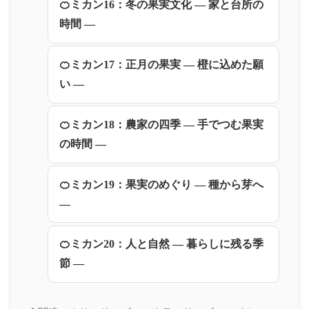
🍊ミカン16：冬の果実文化 ― 家と台所の
時間 ―
🍊ミカン17：正月の果実 ― 橙に込めた願
い ―
🍊ミカン18：農家の四季 ― 手でつむ果実
の時間 ―
🍊ミカン19：果実のめぐり ― 種から芽へ
―
🍊ミカン20：人と自然 ― 暮らしに残る季
節 ―