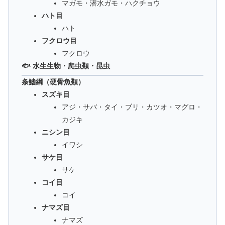
マガモ・潜水ガモ・ハクチョウ
ハト目
ハト
フクロウ目
フクロウ
🐟 水生生物・爬虫類・昆虫
条鰭綱（硬骨魚類）
スズキ目
アジ・サバ・タイ・ブリ・カツオ・マグロ・
カジキ
ニシン目
イワシ
サケ目
サケ
コイ目
コイ
ナマズ目
ナマズ