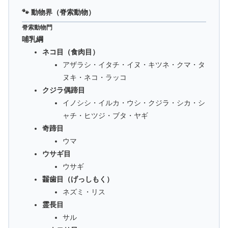
🐾 動物界（脊索動物）
脊索動物門
哺乳綱
ネコ目（食肉目）
アザラシ・イタチ・イヌ・キツネ・クマ・タ
ヌキ・ネコ・ラッコ
クジラ偶蹄目
イノシシ・イルカ・ウシ・クジラ・シカ・シ
ャチ・ヒツジ・ブタ・ヤギ
奇蹄目
ウマ
ウサギ目
ウサギ
齧歯目（げっしもく）
ネズミ・リス
霊長目
サル