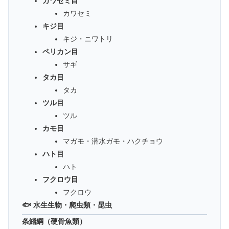
カワセミ目
カワセミ
キジ目
キジ・ニワトリ
ペリカン目
サギ
タカ目
タカ
ツル目
ツル
カモ目
マガモ・潜水ガモ・ハクチョウ
ハト目
ハト
フクロウ目
フクロウ
🐟 水生生物・爬虫類・昆虫
条鰭綱（硬骨魚類）