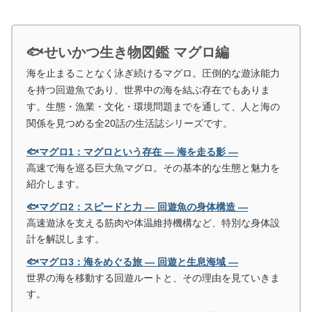
🐟せいかつ生き物図鑑 マグロ編
海を止まることなく泳ぎ続けるマグロ。圧倒的な遊泳能力
を持つ回遊魚であり、世界中の海を結ぶ存在でもありま
す。生態・漁業・文化・環境問題までを通して、人と海の
関係を見つめる全20話の生活誌シリーズです。
🐟マグロ1：マグロという存在 ― 海を走る影 ―
高速で海を巡る巨大魚マグロ。その基本的な生態と魅力を
紹介します。
🐟マグロ2：スピードと力 ― 回遊魚の身体構造 ―
高速遊泳を支える筋肉や体温維持機構など、特別な身体設
計を解説します。
🐟マグロ3：海をめぐる旅 ― 回遊と生息海域 ―
世界の海を移動する回遊ルートと、その理由を見ていきま
す。