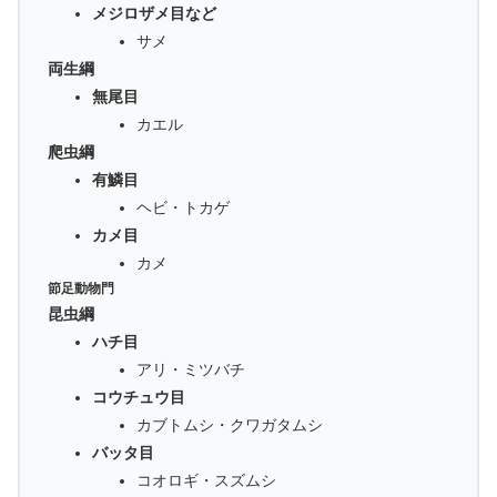
メジロザメ目など
サメ
両生綱
無尾目
カエル
爬虫綱
有鱗目
ヘビ・トカゲ
カメ目
カメ
節足動物門
昆虫綱
ハチ目
アリ・ミツバチ
コウチュウ目
カブトムシ・クワガタムシ
バッタ目
コオロギ・スズムシ