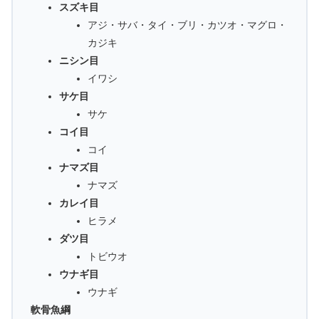
スズキ目
アジ・サバ・タイ・ブリ・カツオ・マグロ・
カジキ
ニシン目
イワシ
サケ目
サケ
コイ目
コイ
ナマズ目
ナマズ
カレイ目
ヒラメ
ダツ目
トビウオ
ウナギ目
ウナギ
軟骨魚綱