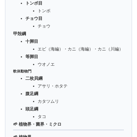
トンボ目
トンボ
チョウ目
チョウ
甲殻綱
十脚目
エビ（海編）・カニ（海編）・カニ（川編）
等脚目
ウオノエ
軟体動物門
二枚貝綱
アサリ・ホタテ
腹足綱
カタツムリ
頭足綱
タコ
🌱 植物界・菌界・ミクロ
🌱 植物界