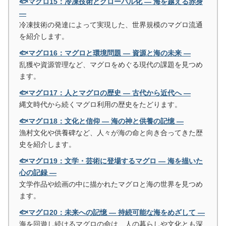
🐟マグロ15：冷凍技術とグローバル化 ― 海を越える赤身
―
冷凍技術の発達によって実現した、世界規模のマグロ流通
を紹介します。
🐟マグロ16：マグロと環境問題 ― 資源と海の未来 ―
乱獲や資源管理など、マグロをめぐる現代の課題を見つめ
ます。
🐟マグロ17：人とマグロの歴史 ― 古代から近代へ ―
縄文時代から続くマグロ利用の歴史をたどります。
🐟マグロ18：文化と信仰 ― 海の神と供養の記憶 ―
漁村文化や供養碑など、人々が海の命と向き合ってきた歴
史を紹介します。
🐟マグロ19：文学・芸術に登場するマグロ ― 海を描いた
心の記録 ―
文学作品や絵画の中に描かれたマグロと海の世界を見つめ
ます。
🐟マグロ20：未来への記憶 ― 持続可能な海をめざして ―
海を回遊し続けるマグロの命は、人の暮らしや文化とも深