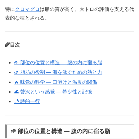
特に
クロマグロ
は脂の質が高く、大トロの評価を支える代
表的な種とされる。
🌾目次
🌱 部位の位置と構造 ― 腹の内に宿る脂
🌿 脂肪の役割 ― 海を泳ぐための熱と力
🔥 味覚の科学 ― 口溶けと温度の関係
🌊 贅沢という感覚 ― 希少性と記憶
🌙 詩的一行
🌱 部位の位置と構造 ― 腹の内に宿る脂