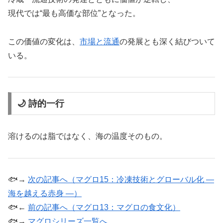
現代では“最も高価な部位”となった。
この価値の変化は、
市場と流通
の発展とも深く結びついて
いる。
🌙 詩的一行
溶けるのは脂ではなく、海の温度そのもの。
🐟→
次の記事へ（マグロ15：冷凍技術とグローバル化 ―
海を越える赤身 ―）
🐟←
前の記事へ（マグロ13：マグロの食文化）
🐟→
マグロシリーズ一覧へ