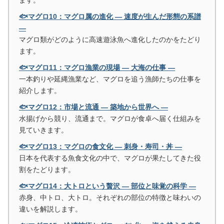
🐟マグロ10：マグロ属の進化 ― 速度が生んだ形態の系譜
―
マグロ類がどのように高速遊泳魚へ進化したのかをたどり
ます。
🐟マグロ11：マグロ漁業の現場 ― 大海の仕事 ―
一本釣りや延縄漁業など、マグロを追う漁師たちの仕事を
紹介します。
🐟マグロ12：市場と流通 ― 築地から世界へ ―
水揚げから競り、流通まで。マグロが食卓へ届く仕組みを
見ていきます。
🐟マグロ13：マグロの食文化 ― 刺身・寿司・丼 ―
日本を代表する魚食文化の中で、マグロが果たしてきた役
割をたどります。
🐟マグロ14：大トロという贅沢 ― 部位と味覚の科学 ―
赤身、中トロ、大トロ。それぞれの部位の特徴と味わいの
違いを解説します。