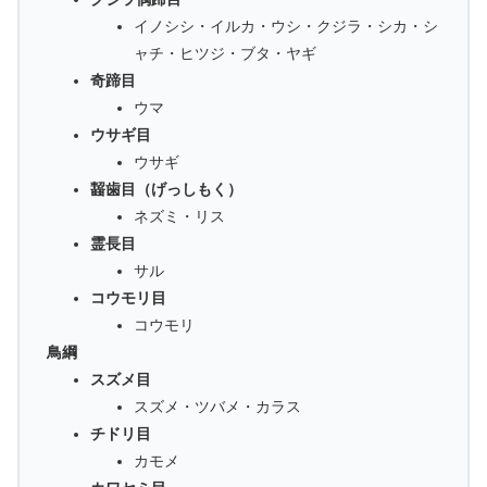
イノシシ・イルカ・ウシ・クジラ・シカ・シ
ャチ・ヒツジ・ブタ・ヤギ
奇蹄目
ウマ
ウサギ目
ウサギ
齧歯目（げっしもく）
ネズミ・リス
霊長目
サル
コウモリ目
コウモリ
鳥綱
スズメ目
スズメ・ツバメ・カラス
チドリ目
カモメ