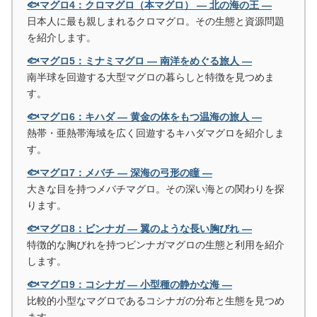
🐟マグロ4：クロマグロ（本マグロ） ― 北の海の王 ―
日本人に最も親しまれるクロマグロ。その生態と資源問題
を紹介します。
🐟マグロ5：ミナミマグロ ― 南洋をめぐる旅人 ―
南半球を回遊する大型マグロの暮らしと特徴を見つめま
す。
🐟マグロ6：キハダ ― 黄金の体をもつ温海の旅人 ―
熱帯・亜熱帯海域を広く回遊するキハダマグロを紹介しま
す。
🐟マグロ7：メバチ ― 深海の弓形の瞳 ―
大きな目を持つメバチマグロ。その深い海との関わりを探
ります。
🐟マグロ8：ビンナガ ― 翼のような長い胸びれ ―
特徴的な胸びれを持つビンナガマグロの生態と利用を紹介
します。
🐟マグロ9：コシナガ ― 小型種の静かな海 ―
比較的小型なマグロであるコシナガの分布と生態を見つめ
ます。