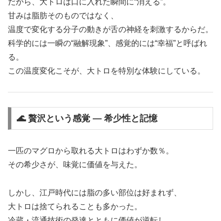
だから、大トロは口に入れた瞬間に“消える”。
甘みは脂肪そのものではなく、
温度で変化する分子の動きが舌の神経を刺激するからだ。
科学的には一瞬の“融解現象”、感覚的には“幸福”と呼ばれ
る。
この温度変化こそが、大トロを特別な体験にしている。
🌊 贅沢という感覚 ― 希少性と記憶
一匹のマグロから取れる大トロはわずか数％。
その希少さが、味覚に価値を与えた。
しかし、江戸時代には脂の多い部位は好まれず、
大トロは捨てられることも多かった。
冷蔵・流通技術の発達とともに価値が逆転し、