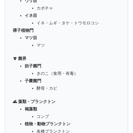
ウリ目
カボチャ
イネ目
イネ・ムギ・タケ・トウモロコシ
裸子植物門
マツ目
マツ
🍄 菌界
担子菌門
きのこ（食用・有毒）
子嚢菌門
酵母・カビ
🌊 藻類・プランクトン
褐藻類
コンブ
植物・動物プランクトン
各種プランクトン