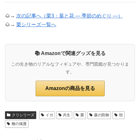
🌰→
次の記事へ（栗3：葉と花 ― 季節のめぐり ―）
🌰→
栗シリーズ一覧へ
📚 Amazonで関連グッズを見る
この生き物のリアルなフィギュアや、専門図鑑が見つかりま
す。
Amazonの商品を見る
クリシリーズ
イガ
共生
栗
森の防御
殻
種の保護