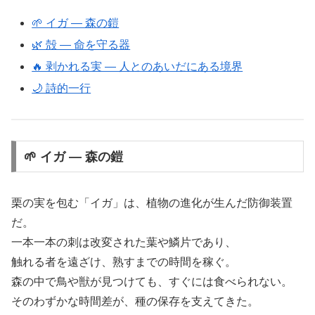
🌱 イガ ― 森の鎧
🌿 殻 ― 命を守る器
🔥 剥かれる実 ― 人とのあいだにある境界
🌙 詩的一行
🌱 イガ ― 森の鎧
栗の実を包む「イガ」は、植物の進化が生んだ防御装置
だ。
一本一本の刺は改変された葉や鱗片であり、
触れる者を遠ざけ、熟すまでの時間を稼ぐ。
森の中で鳥や獣が見つけても、すぐには食べられない。
そのわずかな時間差が、種の保存を支えてきた。