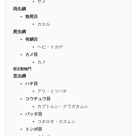
サメ
両生綱
無尾目
カエル
爬虫綱
有鱗目
ヘビ・トカゲ
カメ目
カメ
節足動物門
昆虫綱
ハチ目
アリ・ミツバチ
コウチュウ目
カブトムシ・クワガタムシ
バッタ目
コオロギ・スズムシ
トンボ目