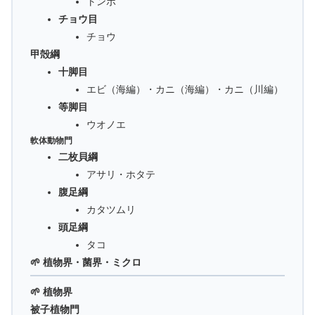
トンボ
チョウ目
チョウ
甲殻綱
十脚目
エビ（海編）・カニ（海編）・カニ（川編）
等脚目
ウオノエ
軟体動物門
二枚貝綱
アサリ・ホタテ
腹足綱
カタツムリ
頭足綱
タコ
🌱 植物界・菌界・ミクロ
🌱 植物界
被子植物門