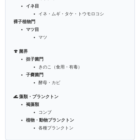
イネ目
イネ・ムギ・タケ・トウモロコシ
裸子植物門
マツ目
マツ
🍄 菌界
担子菌門
きのこ（食用・有毒）
子嚢菌門
酵母・カビ
🌊 藻類・プランクトン
褐藻類
コンブ
植物・動物プランクトン
各種プランクトン