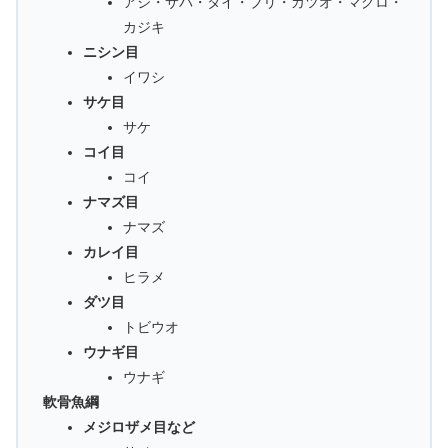
アジ・サバ・タイ・ブリ・カツオ・マグロ・
カジキ
ニシン目
イワシ
サケ目
サケ
コイ目
コイ
ナマズ目
ナマズ
カレイ目
ヒラメ
ダツ目
トビウオ
ウナギ目
ウナギ
軟骨魚綱
メジロザメ目など