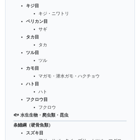
キジ目
キジ・ニワトリ
ペリカン目
サギ
タカ目
タカ
ツル目
ツル
カモ目
マガモ・潜水ガモ・ハクチョウ
ハト目
ハト
フクロウ目
フクロウ
🐟 水生生物・爬虫類・昆虫
条鰭綱（硬骨魚類）
スズキ目