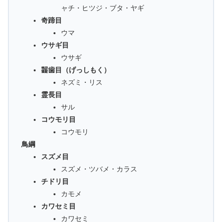
ャチ・ヒツジ・ブタ・ヤギ
奇蹄目
ウマ
ウサギ目
ウサギ
齧歯目（げっしもく）
ネズミ・リス
霊長目
サル
コウモリ目
コウモリ
鳥綱
スズメ目
スズメ・ツバメ・カラス
チドリ目
カモメ
カワセミ目
カワセミ