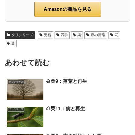
Amazonの商品を見る
クリシリーズ
受粉
四季
栗
森の循環
花
葉
あわせて読む
🌰栗9：落葉と再生
クリシリーズ
🌰栗11：病と再生
クリシリーズ