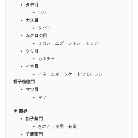
タデ目
ソバ
ナス目
タバコ
ムクロジ目
ミカン・ユズ・レモン・モミジ
ウリ目
カボチャ
イネ目
イネ・ムギ・タケ・トウモロコシ
裸子植物門
マツ目
マツ
🍄 菌界
担子菌門
きのこ（食用・有毒）
子嚢菌門