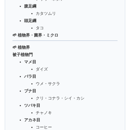
腹足綱
カタツムリ
頭足綱
タコ
🌱 植物界・菌界・ミクロ
🌱 植物界
被子植物門
マメ目
ダイズ
バラ目
ウメ・サクラ
ブナ目
クリ・コナラ・シイ・カシ
ツバキ目
チャノキ
アカネ目
コーヒー