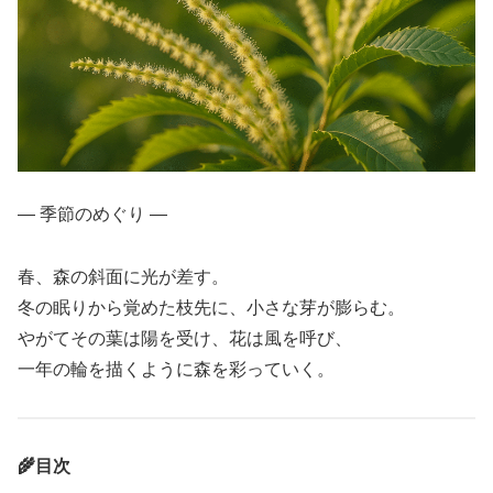
― 季節のめぐり ―
春、森の斜面に光が差す。
冬の眠りから覚めた枝先に、小さな芽が膨らむ。
やがてその葉は陽を受け、花は風を呼び、
一年の輪を描くように森を彩っていく。
🌾目次