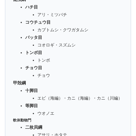
ハチ目
アリ・ミツバチ
コウチュウ目
カブトムシ・クワガタムシ
バッタ目
コオロギ・スズムシ
トンボ目
トンボ
チョウ目
チョウ
甲殻綱
十脚目
エビ（海編）・カニ（海編）・カニ（川編）
等脚目
ウオノエ
軟体動物門
二枚貝綱
アサリ・ホタテ