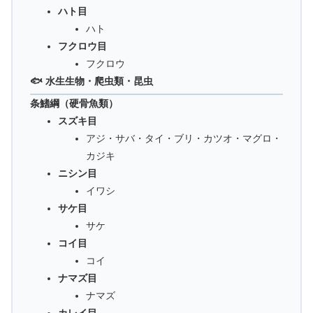
ハト目
ハト
フクロウ目
フクロウ
🐟 水生生物・爬虫類・昆虫
条鰭綱（硬骨魚類）
スズキ目
アジ・サバ・タイ・ブリ・カツオ・マグロ・
カジキ
ニシン目
イワシ
サケ目
サケ
コイ目
コイ
ナマズ目
ナマズ