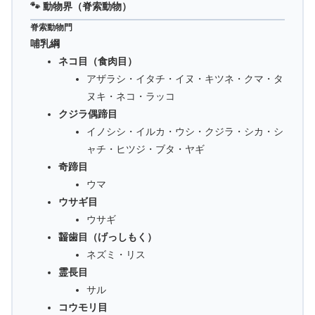
🐾 動物界（脊索動物）
脊索動物門
哺乳綱
ネコ目（食肉目）
アザラシ・イタチ・イヌ・キツネ・クマ・タ
ヌキ・ネコ・ラッコ
クジラ偶蹄目
イノシシ・イルカ・ウシ・クジラ・シカ・シ
ャチ・ヒツジ・ブタ・ヤギ
奇蹄目
ウマ
ウサギ目
ウサギ
齧歯目（げっしもく）
ネズミ・リス
霊長目
サル
コウモリ目