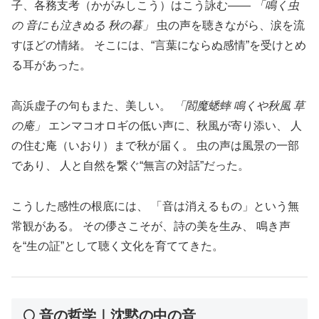
子、各務支考（かがみしこう）はこう詠む――
「鳴く虫
の 音にも泣きぬる 秋の暮」
虫の声を聴きながら、涙を流
すほどの情緒。 そこには、“言葉にならぬ感情”を受けとめ
る耳があった。
高浜虚子の句もまた、美しい。
「閻魔蟋蟀 鳴くや秋風 草
の庵」
エンマコオロギの低い声に、秋風が寄り添い、 人
の住む庵（いおり）まで秋が届く。 虫の声は風景の一部
であり、 人と自然を繋ぐ“無言の対話”だった。
こうした感性の根底には、 「音は消えるもの」という無
常観がある。 その儚さこそが、詩の美を生み、 鳴き声
を“生の証”として聴く文化を育ててきた。
🌕 音の哲学｜沈黙の中の音