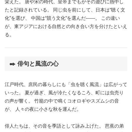
栄えた。 唐や宋の時代、皇帝までもがその遊びに熱中し
たと記録されている。 同じ虫を前にして、日本は“聴く文
化”を選び、 中国は“競う文化”を選んだ――。 この違い
が、東アジアにおける自然との向き合い方を分けたといえ
る。
✒️ 俳句と風流の心
江戸時代、庶民の暮らしにも「虫を聴く風流」は広がって
いった。 夏が過ぎ、風が冷たくなるころ、町には虫売り
の声が響く。 竹籠の中で鳴くコオロギやスズムシの音
が、 人々の夜に小さな秋を運んだ。
俳人たちは、その音を季語として詠み上げた。 芭蕉の弟