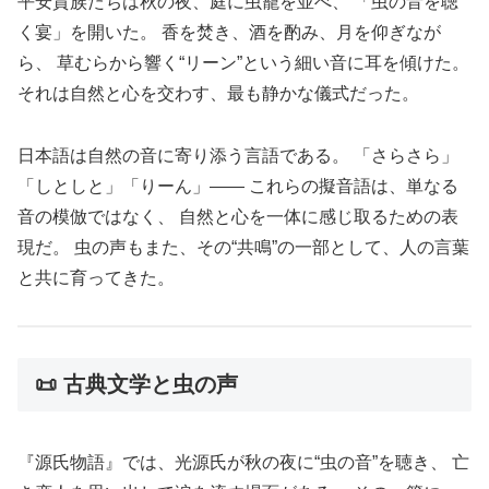
平安貴族たちは秋の夜、庭に虫籠を並べ、 「虫の音を聴
く宴」を開いた。 香を焚き、酒を酌み、月を仰ぎなが
ら、 草むらから響く“リーン”という細い音に耳を傾けた。
それは自然と心を交わす、最も静かな儀式だった。
日本語は自然の音に寄り添う言語である。 「さらさら」
「しとしと」「りーん」―― これらの擬音語は、単なる
音の模倣ではなく、 自然と心を一体に感じ取るための表
現だ。 虫の声もまた、その“共鳴”の一部として、人の言葉
と共に育ってきた。
📜 古典文学と虫の声
『源氏物語』では、光源氏が秋の夜に“虫の音”を聴き、 亡