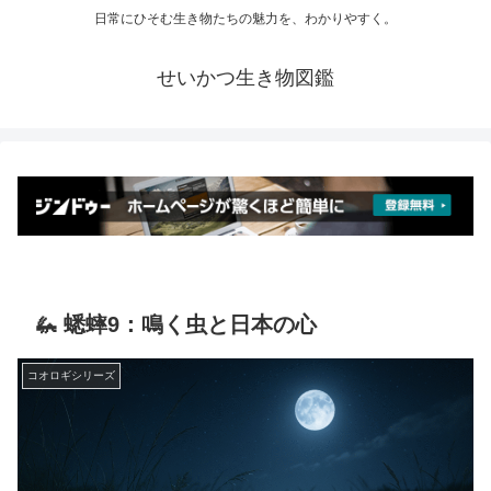
日常にひそむ生き物たちの魅力を、わかりやすく。
せいかつ生き物図鑑
🦗 蟋蟀9：鳴く虫と日本の心
コオロギシリーズ