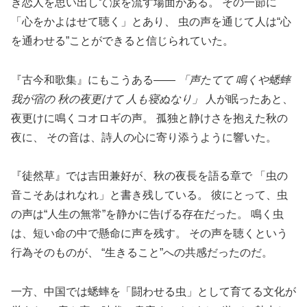
き恋人を思い出して涙を流す場面がある。 その一節に
「心をかよはせて聴く」とあり、 虫の声を通じて人は“心
を通わせる”ことができると信じられていた。
『古今和歌集』にもこうある――
「声たてて 鳴くや蟋蟀
我が宿の 秋の夜更けて 人も寝ぬなり」
人が眠ったあと、
夜更けに鳴くコオロギの声。 孤独と静けさを抱えた秋の
夜に、 その音は、詩人の心に寄り添うように響いた。
『徒然草』では吉田兼好が、秋の夜長を語る章で 「虫の
音こそあはれなれ」と書き残している。 彼にとって、虫
の声は“人生の無常”を静かに告げる存在だった。 鳴く虫
は、短い命の中で懸命に声を残す。 その声を聴くという
行為そのものが、 “生きること”への共感だったのだ。
一方、中国では蟋蟀を「闘わせる虫」として育てる文化が