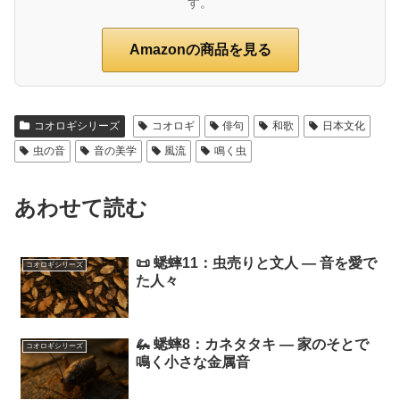
す。
Amazonの商品を見る
コオロギシリーズ
コオロギ
俳句
和歌
日本文化
虫の音
音の美学
風流
鳴く虫
あわせて読む
📜 蟋蟀11：虫売りと文人 ― 音を愛で
コオロギシリーズ
た人々
🦗 蟋蟀8：カネタタキ ― 家のそとで
コオロギシリーズ
鳴く小さな金属音