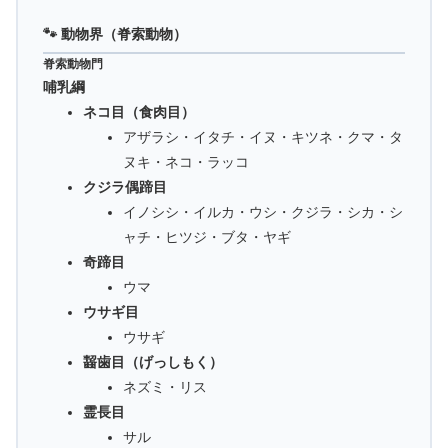
🐾 動物界（脊索動物）
脊索動物門
哺乳綱
ネコ目（食肉目）
アザラシ・イタチ・イヌ・キツネ・クマ・タ
ヌキ・ネコ・ラッコ
クジラ偶蹄目
イノシシ・イルカ・ウシ・クジラ・シカ・シ
ャチ・ヒツジ・ブタ・ヤギ
奇蹄目
ウマ
ウサギ目
ウサギ
齧歯目（げっしもく）
ネズミ・リス
霊長目
サル