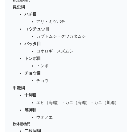
節足動物門
昆虫綱
ハチ目
アリ・ミツバチ
コウチュウ目
カブトムシ・クワガタムシ
バッタ目
コオロギ・スズムシ
トンボ目
トンボ
チョウ目
チョウ
甲殻綱
十脚目
エビ（海編）・カニ（海編）・カニ（川編）
等脚目
ウオノエ
軟体動物門
二枚貝綱