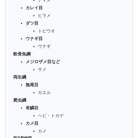
ナマズ
カレイ目
ヒラメ
ダツ目
トビウオ
ウナギ目
ウナギ
軟骨魚綱
メジロザメ目など
サメ
両生綱
無尾目
カエル
爬虫綱
有鱗目
ヘビ・トカゲ
カメ目
カメ