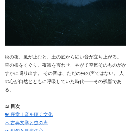
秋の夜、風が止むと、土の底から細い音が立ち上がる。
草の根をくぐり、夜露を震わせ、やがて空気そのものがか
すかに鳴り出す。 その音は、ただの虫の声ではない。 人
の心が自然とともに呼吸していた時代――その残響であ
る。
📖
目次
🍁 序章｜音を聴く文化
📜 古典文学と虫の声
✒️ 俳句と風流の心