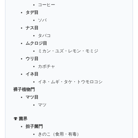
コーヒー
タデ目
ソバ
ナス目
タバコ
ムクロジ目
ミカン・ユズ・レモン・モミジ
ウリ目
カボチャ
イネ目
イネ・ムギ・タケ・トウモロコシ
裸子植物門
マツ目
マツ
🍄 菌界
担子菌門
きのこ（食用・有毒）