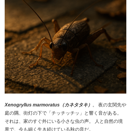
Xenogryllus marmoratus（カネタタキ）
。 夜の玄関先や
庭の隅、街灯の下で「チッチッチッ」と響く音がある。
それは、家のすぐ外にいる小さな虫の声。 人と自然の境
界で、今も細く生き続けている秋の音だ。