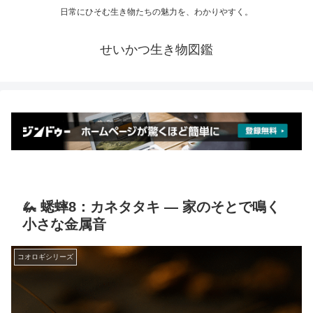
日常にひそむ生き物たちの魅力を、わかりやすく。
せいかつ生き物図鑑
🦗 蟋蟀8：カネタタキ ― 家のそとで鳴く
小さな金属音
コオロギシリーズ