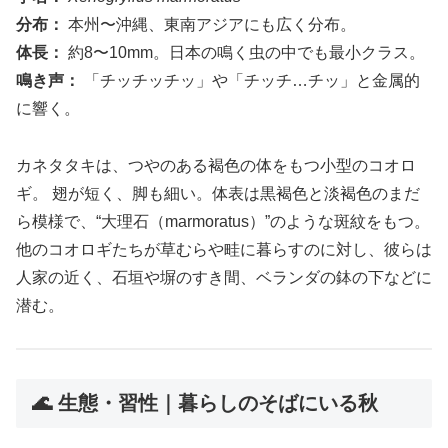
分布：
本州〜沖縄、東南アジアにも広く分布。
体長：
約8〜10mm。日本の鳴く虫の中でも最小クラス。
鳴き声：
「チッチッチッ」や「チッチ…チッ」と金属的
に響く。
カネタタキは、つやのある褐色の体をもつ小型のコオロ
ギ。 翅が短く、脚も細い。体表は黒褐色と淡褐色のまだ
ら模様で、“大理石（marmoratus）”のような斑紋をもつ。
他のコオロギたちが草むらや畦に暮らすのに対し、彼らは
人家の近く、石垣や塀のすき間、ベランダの鉢の下などに
潜む。
🌊 生態・習性｜暮らしのそばにいる秋