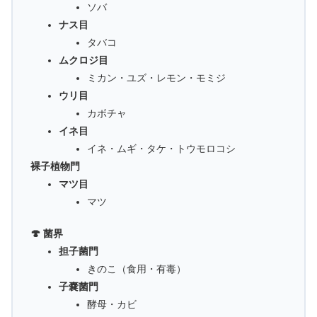
ソバ
ナス目
タバコ
ムクロジ目
ミカン・ユズ・レモン・モミジ
ウリ目
カボチャ
イネ目
イネ・ムギ・タケ・トウモロコシ
裸子植物門
マツ目
マツ
🍄 菌界
担子菌門
きのこ（食用・有毒）
子嚢菌門
酵母・カビ