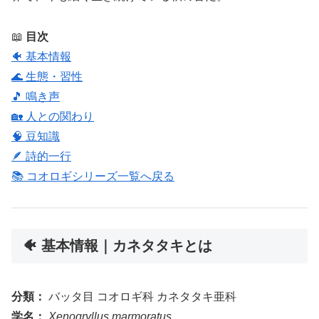
📖
目次
🐠 基本情報
🌊 生態・習性
🎵 鳴き声
🏡 人との関わり
🧠 豆知識
🪶 詩的一行
📚 コオロギシリーズ一覧へ戻る
🐠 基本情報｜カネタタキとは
分類：
バッタ目 コオロギ科 カネタタキ亜科
学名：
Xenogryllus marmoratus