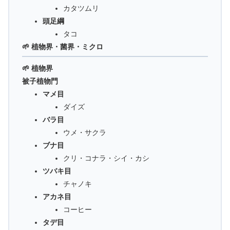
カタツムリ
頭足綱
タコ
🌱 植物界・菌界・ミクロ
🌱 植物界
被子植物門
マメ目
ダイズ
バラ目
ウメ・サクラ
ブナ目
クリ・コナラ・シイ・カシ
ツバキ目
チャノキ
アカネ目
コーヒー
タデ目