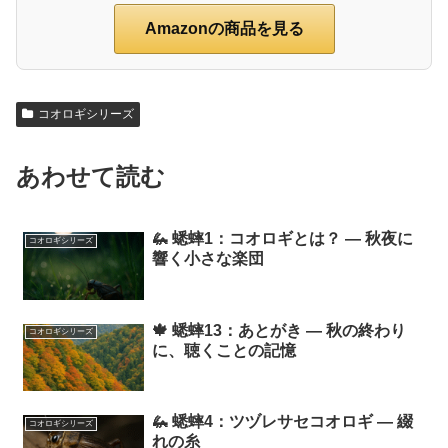
Amazonの商品を見る
コオロギシリーズ
あわせて読む
🦗 蟋蟀1：コオロギとは？ ― 秋夜に
コオロギシリーズ
響く小さな楽団
🍁 蟋蟀13：あとがき ― 秋の終わり
コオロギシリーズ
に、聴くことの記憶
🦗 蟋蟀4：ツヅレサセコオロギ ― 綴
コオロギシリーズ
れの糸