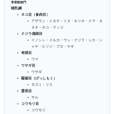
脊索動物門
哺乳綱
ネコ目（食肉目）
アザラシ・イタチ・イヌ・キツネ・クマ・タ
ヌキ・ネコ・ラッコ
クジラ偶蹄目
イノシシ・イルカ・ウシ・クジラ・シカ・シ
ャチ・ヒツジ・ブタ・ヤギ
奇蹄目
ウマ
ウサギ目
ウサギ
齧歯目（げっしもく）
ネズミ・リス
霊長目
サル
コウモリ目
コウモリ