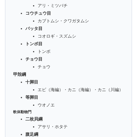
アリ・ミツバチ
コウチュウ目
カブトムシ・クワガタムシ
バッタ目
コオロギ・スズムシ
トンボ目
トンボ
チョウ目
チョウ
甲殻綱
十脚目
エビ（海編）・カニ（海編）・カニ（川編）
等脚目
ウオノエ
軟体動物門
二枚貝綱
アサリ・ホタテ
腹足綱