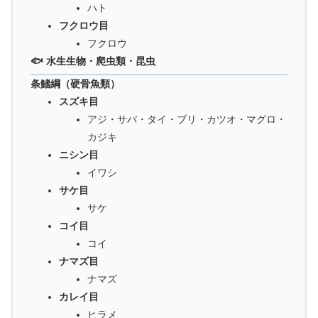
ハト
フクロウ目
フクロウ
🐟 水生生物・爬虫類・昆虫
条鰭綱（硬骨魚類）
スズキ目
アジ・サバ・タイ・ブリ・カツオ・マグロ・
カジキ
ニシン目
イワシ
サケ目
サケ
コイ目
コイ
ナマズ目
ナマズ
カレイ目
ヒラメ