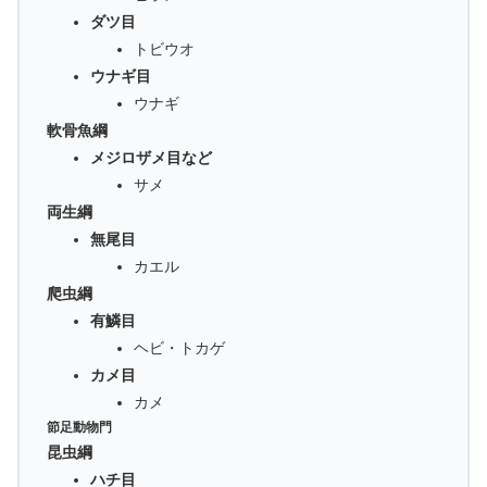
ダツ目
トビウオ
ウナギ目
ウナギ
軟骨魚綱
メジロザメ目など
サメ
両生綱
無尾目
カエル
爬虫綱
有鱗目
ヘビ・トカゲ
カメ目
カメ
節足動物門
昆虫綱
ハチ目