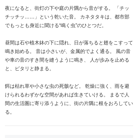
夜になると、街灯の下や庭の片隅から音がする。 「チッ
チッチッ……」という乾いた音。 カネタタキは、都市部
でもっとも身近に聞ける“鳴く虫”のひとつだ。
昼間は石や植木鉢の下に隠れ、日が落ちると翅をこすって
鳴き始める。 音は小さいが、金属的でよく通る。 風の音
や車の音のすき間を縫うように鳴き、 人が歩みを止める
と、ピタリと静まる。
餌は枯れ草や小さな虫の死骸など。 乾燥に強く、雨を避
けられるわずかな空間があれば生きていける。 まるで人
間の生活圏に寄り添うように、街の片隅に根をおろしてい
る。