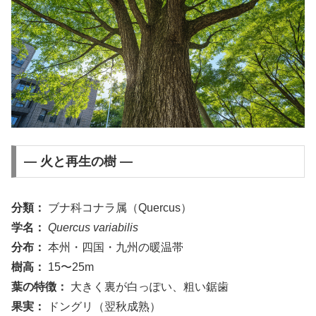
― 火と再生の樹 ―
分類：
ブナ科コナラ属（Quercus）
学名：
Quercus variabilis
分布：
本州・四国・九州の暖温帯
樹高：
15〜25m
葉の特徴：
大きく裏が白っぽい、粗い鋸歯
果実：
ドングリ（翌秋成熟）