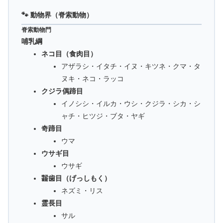
🐾 動物界（脊索動物）
脊索動物門
哺乳綱
ネコ目（食肉目）
アザラシ・イタチ・イヌ・キツネ・クマ・タ
ヌキ・ネコ・ラッコ
クジラ偶蹄目
イノシシ・イルカ・ウシ・クジラ・シカ・シ
ャチ・ヒツジ・ブタ・ヤギ
奇蹄目
ウマ
ウサギ目
ウサギ
齧歯目（げっしもく）
ネズミ・リス
霊長目
サル