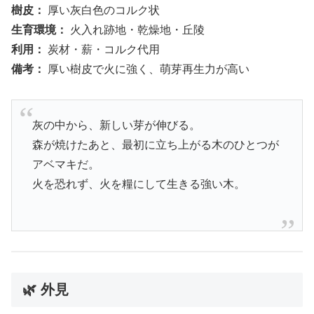
樹皮：
厚い灰白色のコルク状
生育環境：
火入れ跡地・乾燥地・丘陵
利用：
炭材・薪・コルク代用
備考：
厚い樹皮で火に強く、萌芽再生力が高い
灰の中から、新しい芽が伸びる。
森が焼けたあと、最初に立ち上がる木のひとつが
アベマキだ。
火を恐れず、火を糧にして生きる強い木。
🌿 外見