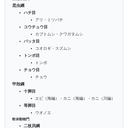
昆虫綱
ハチ目
アリ・ミツバチ
コウチュウ目
カブトムシ・クワガタムシ
バッタ目
コオロギ・スズムシ
トンボ目
トンボ
チョウ目
チョウ
甲殻綱
十脚目
エビ（海編）・カニ（海編）・カニ（川編）
等脚目
ウオノエ
軟体動物門
二枚貝綱