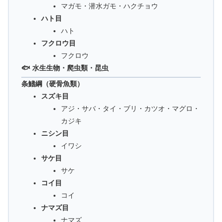
マガモ・潜水ガモ・ハクチョウ
ハト目
ハト
フクロウ目
フクロウ
🐟 水生生物・爬虫類・昆虫
条鰭綱（硬骨魚類）
スズキ目
アジ・サバ・タイ・ブリ・カツオ・マグロ・
カジキ
ニシン目
イワシ
サケ目
サケ
コイ目
コイ
ナマズ目
ナマズ