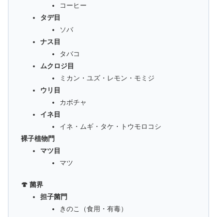
コーヒー
タデ目
ソバ
ナス目
タバコ
ムクロジ目
ミカン・ユズ・レモン・モミジ
ウリ目
カボチャ
イネ目
イネ・ムギ・タケ・トウモロコシ
裸子植物門
マツ目
マツ
🍄 菌界
担子菌門
きのこ（食用・有毒）