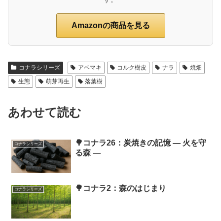
Amazonの商品を見る
コナラシリーズ
アベマキ
コルク樹皮
ナラ
焼畑
生態
萌芽再生
落葉樹
あわせて読む
🌳コナラ26：炭焼きの記憶 ― 火を守
コナラシリーズ
る森 ―
🌳コナラ2：森のはじまり
コナラシリーズ