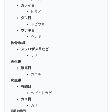
カレイ目
ヒラメ
ダツ目
トビウオ
ウナギ目
ウナギ
軟骨魚綱
メジロザメ目など
サメ
両生綱
無尾目
カエル
爬虫綱
有鱗目
ヘビ・トカゲ
カメ目
カメ
節足動物門