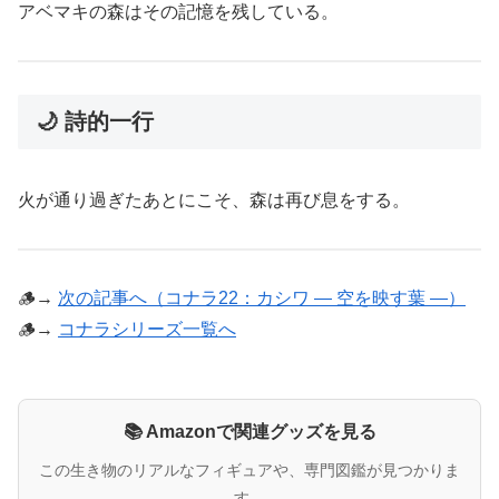
アベマキの森はその記憶を残している。
🌙 詩的一行
火が通り過ぎたあとにこそ、森は再び息をする。
🪵→
次の記事へ（コナラ22：カシワ ― 空を映す葉 ―）
🪵→
コナラシリーズ一覧へ
📚 Amazonで関連グッズを見る
この生き物のリアルなフィギュアや、専門図鑑が見つかりま
す。