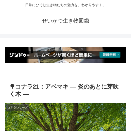
日常にひそむ生き物たちの魅力を、わかりやすく。
せいかつ生き物図鑑
🌳コナラ21：アベマキ ― 炎のあとに芽吹
く木 ―
コナラシリーズ