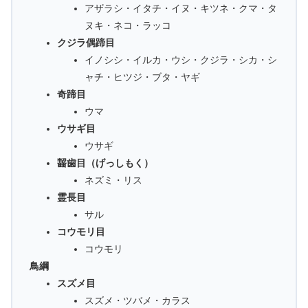
アザラシ・イタチ・イヌ・キツネ・クマ・タ
ヌキ・ネコ・ラッコ
クジラ偶蹄目
イノシシ・イルカ・ウシ・クジラ・シカ・シ
ャチ・ヒツジ・ブタ・ヤギ
奇蹄目
ウマ
ウサギ目
ウサギ
齧歯目（げっしもく）
ネズミ・リス
霊長目
サル
コウモリ目
コウモリ
鳥綱
スズメ目
スズメ・ツバメ・カラス