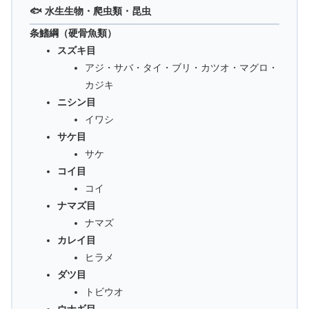
🐟 水生生物・爬虫類・昆虫
条鰭綱（硬骨魚類）
スズキ目
アジ・サバ・タイ・ブリ・カツオ・マグロ・
カジキ
ニシン目
イワシ
サケ目
サケ
コイ目
コイ
ナマズ目
ナマズ
カレイ目
ヒラメ
ダツ目
トビウオ