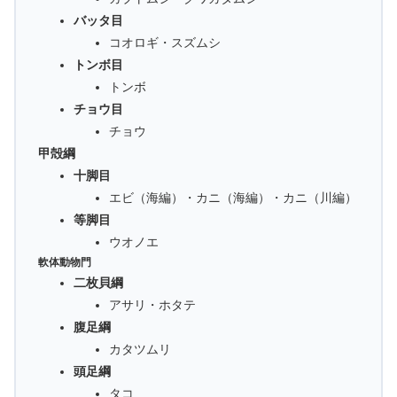
バッタ目
コオロギ・スズムシ
トンボ目
トンボ
チョウ目
チョウ
甲殻綱
十脚目
エビ（海編）・カニ（海編）・カニ（川編）
等脚目
ウオノエ
軟体動物門
二枚貝綱
アサリ・ホタテ
腹足綱
カタツムリ
頭足綱
タコ