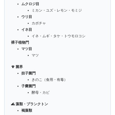
ムクロジ目
ミカン・ユズ・レモン・モミジ
ウリ目
カボチャ
イネ目
イネ・ムギ・タケ・トウモロコシ
裸子植物門
マツ目
マツ
🍄 菌界
担子菌門
きのこ（食用・有毒）
子嚢菌門
酵母・カビ
🌊 藻類・プランクトン
褐藻類