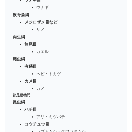
ウナギ目
ウナギ
軟骨魚綱
メジロザメ目など
サメ
両生綱
無尾目
カエル
爬虫綱
有鱗目
ヘビ・トカゲ
カメ目
カメ
節足動物門
昆虫綱
ハチ目
アリ・ミツバチ
コウチュウ目
カブトムシ・クワガタムシ