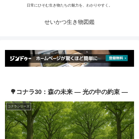
日常にひそむ生き物たちの魅力を、わかりやすく。
せいかつ生き物図鑑
🌳コナラ30：森の未来 ― 光の中の約束 ―
コナラシリーズ