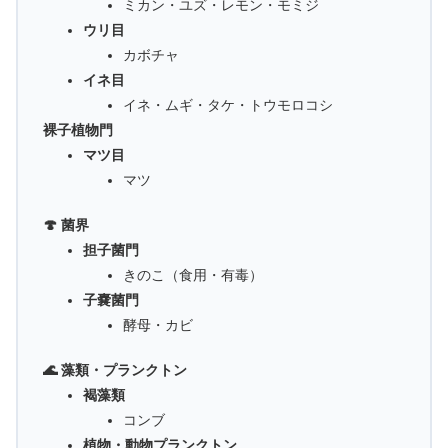
ミカン・ユズ・レモン・モミジ
ウリ目
カボチャ
イネ目
イネ・ムギ・タケ・トウモロコシ
裸子植物門
マツ目
マツ
🍄 菌界
担子菌門
きのこ（食用・有毒）
子嚢菌門
酵母・カビ
🌊 藻類・プランクトン
褐藻類
コンブ
植物・動物プランクトン