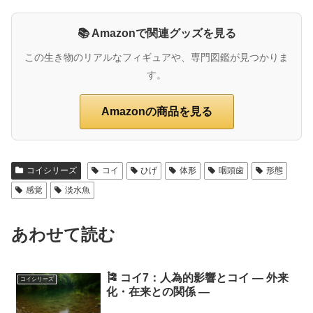
📚 Amazonで関連グッズを見る
この生き物のリアルなフィギュアや、専門図鑑が見つかりま
す。
Amazonの商品を見る
コイシリーズ
コイ
ひげ
体形
咽頭歯
形態
感覚
淡水魚
あわせて読む
🎏 コイ7：人為的影響とコイ ― 外来
コイシリーズ
化・在来との関係 ―