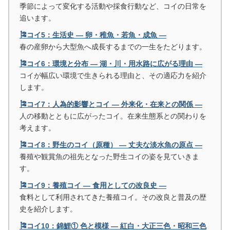
季節によって変化する活動や採食行動など、コイの日常を
追います。
🎏コイ5：生活史 ― 卵・稚魚・若魚・成魚 ―
春の産卵から大型魚へ成長するまでの一生をたどります。
🎏コイ6：環境と分布 ― 湖・川・用水路に広がる理由 ―
コイが幅広い環境で生きられる理由と、その適応力を紹介
します。
🎏コイ7：人為的影響とコイ ― 外来化・在来との関係 ―
人の移動とともに広がったコイ。在来生態系との関わりを
考えます。
🎏コイ8：野生のコイ（原種） ― 丈夫な淡水魚の原点 ―
養殖や観賞魚の祖先となった野生コイの姿を見ていきま
す。
🎏コイ9：養殖コイ ― 食用としての改良史 ―
食料として利用されてきた養殖コイ。その改良と普及の歴
史を紹介します。
🎏コイ10：錦鯉① 色と模様 ― 紅白・大正三色・昭和三色