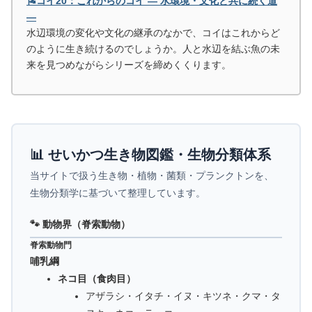
🎏コイ20：これからのコイ ― 水環境・文化と共に続く道
―
水辺環境の変化や文化の継承のなかで、コイはこれからど
のように生き続けるのでしょうか。人と水辺を結ぶ魚の未
来を見つめながらシリーズを締めくくります。
📊 せいかつ生き物図鑑・生物分類体系
当サイトで扱う生き物・植物・菌類・プランクトンを、
生物分類学に基づいて整理しています。
🐾 動物界（脊索動物）
脊索動物門
哺乳綱
ネコ目（食肉目）
アザラシ・イタチ・イヌ・キツネ・クマ・タ