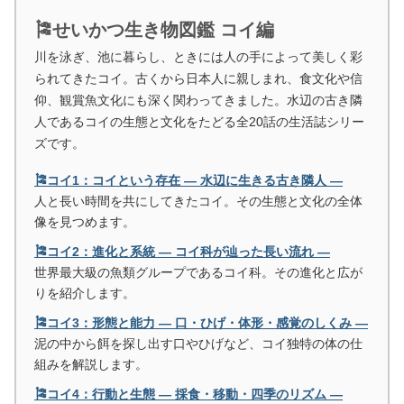
🎏せいかつ生き物図鑑 コイ編
川を泳ぎ、池に暮らし、ときには人の手によって美しく彩
られてきたコイ。古くから日本人に親しまれ、食文化や信
仰、観賞魚文化にも深く関わってきました。水辺の古き隣
人であるコイの生態と文化をたどる全20話の生活誌シリー
ズです。
🎏コイ1：コイという存在 ― 水辺に生きる古き隣人 ―
人と長い時間を共にしてきたコイ。その生態と文化の全体
像を見つめます。
🎏コイ2：進化と系統 ― コイ科が辿った長い流れ ―
世界最大級の魚類グループであるコイ科。その進化と広が
りを紹介します。
🎏コイ3：形態と能力 ― 口・ひげ・体形・感覚のしくみ ―
泥の中から餌を探し出す口やひげなど、コイ独特の体の仕
組みを解説します。
🎏コイ4：行動と生態 ― 採食・移動・四季のリズム ―