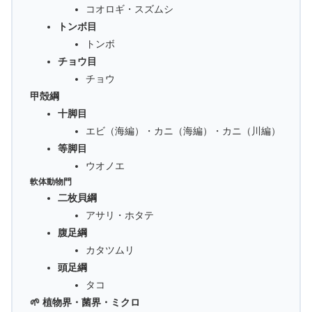
コオロギ・スズムシ
トンボ目
トンボ
チョウ目
チョウ
甲殻綱
十脚目
エビ（海編）・カニ（海編）・カニ（川編）
等脚目
ウオノエ
軟体動物門
二枚貝綱
アサリ・ホタテ
腹足綱
カタツムリ
頭足綱
タコ
🌱 植物界・菌界・ミクロ