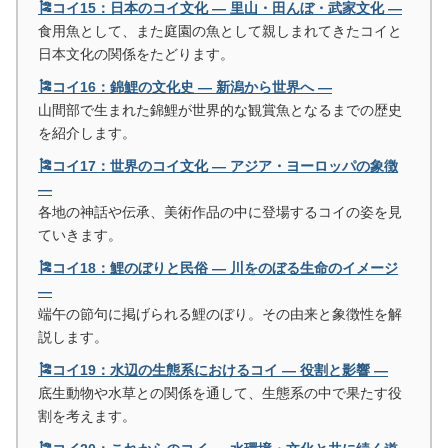
🎏コイ15：日本のコイ文化 ― 里山・田んぼ・武家文化 ―
食用魚として、また庭園の魚として親しまれてきたコイと
日本文化の関係をたどります。
🎏コイ16：錦鯉の文化史 ― 新潟から世界へ ―
山間部で生まれた錦鯉が世界的な観賞魚となるまでの歴史
を紹介します。
🎏コイ17：世界のコイ文化 ― アジア・ヨーロッパの象徴
―
各地の神話や伝承、美術作品の中に登場するコイの姿を見
ていきます。
🎏コイ18：鯉のぼりと民俗 ― 川をのぼる生命のイメージ
―
端午の節句に掲げられる鯉のぼり。その由来と象徴性を解
説します。
🎏コイ19：水辺の生態系におけるコイ ― 役割と影響 ―
底生動物や水草との関係を通して、生態系の中で果たす役
割を考えます。