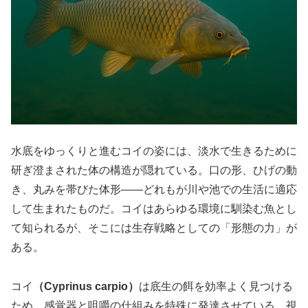
水底をゆっくりと進むコイの姿には、淡水で生きるために
研ぎ澄まされた体の構造が隠れている。口の形、ひげの動
き、丸みを帯びた体形――どれもが川や池での生活に適応
して生まれたものだ。コイはあらゆる環境に馴染む魚とし
て知られるが、そこには生存戦略としての「形態の力」が
ある。
コイ
（Cyprinus carpio）
は底生の餌を効率よく見つける
ため、感覚器と咀嚼の仕組みを特殊に発達させている。視