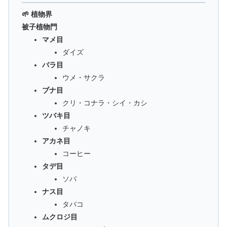
🌱 植物界
被子植物門
マメ目
ダイズ
バラ目
ウメ・サクラ
ブナ目
クリ・コナラ・シイ・カシ
ツバキ目
チャノキ
アカネ目
コーヒー
タデ目
ソバ
ナス目
タバコ
ムクロジ目