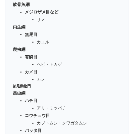
軟骨魚綱
メジロザメ目など
サメ
両生綱
無尾目
カエル
爬虫綱
有鱗目
ヘビ・トカゲ
カメ目
カメ
節足動物門
昆虫綱
ハチ目
アリ・ミツバチ
コウチュウ目
カブトムシ・クワガタムシ
バッタ目