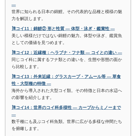
―
世界に知られる日本の錦鯉。その代表的な品種と模様の魅
力を解説します。
🎏コイ11：錦鯉② 形と性質 ― 体型・泳ぎ・鑑賞性 ―
美しい模様だけではない錦鯉の魅力。体型や泳ぎ、鑑賞魚
としての価値を見つめます。
🎏コイ12：近縁種：ヘラブナ・フナ類 ― コイとの違い ―
同じコイ科に属するフナ類との違いを、生態や形態の面か
ら比較します。
🎏コイ13：外来近縁：グラスカープ・アムール等 ― 草食
性・大型種の特徴 ―
海外から導入された大型コイ類。その特徴と日本の水辺へ
の影響を紹介します。
🎏コイ14：世界のコイ科多様性 ― カープからミノーまで
―
数千種にも及ぶコイ科魚類。世界に広がる多様な仲間たち
を俯瞰します。