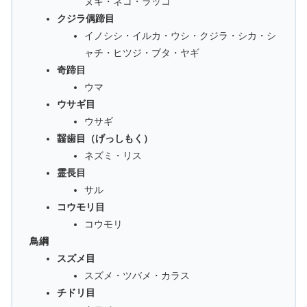
ヌキ・ネコ・ラッコ
クジラ偶蹄目
イノシシ・イルカ・ウシ・クジラ・シカ・シ
ャチ・ヒツジ・ブタ・ヤギ
奇蹄目
ウマ
ウサギ目
ウサギ
齧歯目（げっしもく）
ネズミ・リス
霊長目
サル
コウモリ目
コウモリ
鳥綱
スズメ目
スズメ・ツバメ・カラス
チドリ目