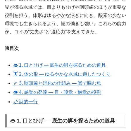
界が濁る水域では、目よりもひげや咽頭歯のほうが重要な
役割を担う。体形はゆるやかな泳ぎに向き、酸素の少ない
環境でも生きられるよう、鰓の働きも強い。これらの能力
が、コイの“丈夫さ”と“適応力”を支えてきた。
🎏目次
👄 1. 口とひげ ― 底生の餌を探るための道具
🏋️ 2. 体の形 ― ゆるやかな水域に適したつくり
🦴 3. 咽頭歯と消化の仕組み ― 喉で噛む魚
👁️ 4. 感覚の発達 ― 目・嗅覚・触覚の役割
🌙 詩的一行
👄 1. 口とひげ ― 底生の餌を探るための道具