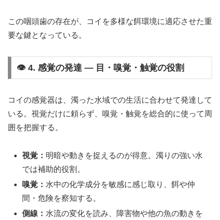
この咽頭歯の存在が、コイを多様な餌環境に適応させた重
要な鍵となっている。
👁️ 4. 感覚の発達 ― 目・嗅覚・触覚の役割
コイの感覚器は、濁った水域での生活に合わせて発達して
いる。視覚だけに頼らず、嗅覚・触覚を総合的に使って周
囲を把握する。
視覚：
明暗や動きを捉えるのが得意。濁りの強い水
では補助的役割。
嗅覚：
水中の化学成分を敏感に感じ取り、餌や仲
間・危険を察知する。
側線：
水流の変化を読み、障害物や他の魚の動きを