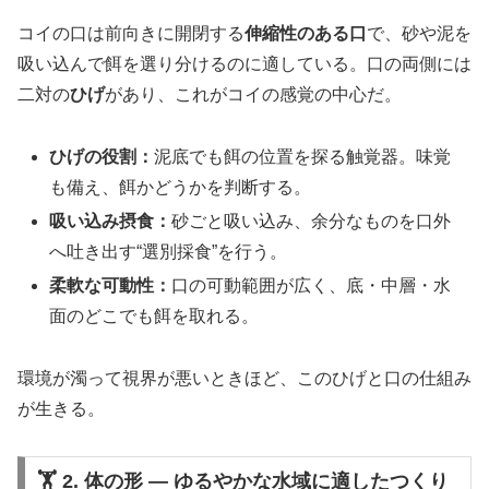
コイの口は前向きに開閉する
伸縮性のある口
で、砂や泥を
吸い込んで餌を選り分けるのに適している。口の両側には
二対の
ひげ
があり、これがコイの感覚の中心だ。
ひげの役割：
泥底でも餌の位置を探る触覚器。味覚
も備え、餌かどうかを判断する。
吸い込み摂食：
砂ごと吸い込み、余分なものを口外
へ吐き出す“選別採食”を行う。
柔軟な可動性：
口の可動範囲が広く、底・中層・水
面のどこでも餌を取れる。
環境が濁って視界が悪いときほど、このひげと口の仕組み
が生きる。
🏋️ 2. 体の形 ― ゆるやかな水域に適したつくり