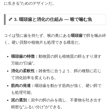
に生きる”ためのデザインだ。
🦴 3. 咽頭歯と消化の仕組み ― 喉で噛む魚
コイは顎に歯を持たず、喉の奥にある
咽頭歯
で餌を噛み砕
く。硬い貝類や植物片も処理できる構造だ。
咽頭歯の特徴：
動物質の餌も植物質の餌もすり潰す
万能の“臼歯”。
消化の柔軟性：
雑食性に合うよう、餌の種類に応じ
て消化効率を変えられる。
筋肉の発達：
咽頭歯を動かす筋肉が強く、硬い餌で
も処理可能。
泥の選別：
泥中の餌のみを残し、不要物を吐き出す
精密な“ふるい分け”ができる。