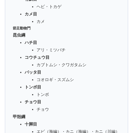
ヘビ・トカゲ
カメ目
カメ
節足動物門
昆虫綱
ハチ目
アリ・ミツバチ
コウチュウ目
カブトムシ・クワガタムシ
バッタ目
コオロギ・スズムシ
トンボ目
トンボ
チョウ目
チョウ
甲殻綱
十脚目
エビ（海編）・カニ（海編）・カニ（川編）