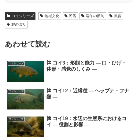
コイシリーズ
地域文化
民俗
端午の節句
風習
鯉のぼり
あわせて読む
🎏 コイ3：形態と能力 ― 口・ひげ・
コイシリーズ
体形・感覚のしくみ ―
🎏 コイ12：近縁種 ― ヘラブナ・フナ
コイシリーズ
類 ―
🎏 コイ19：水辺の生態系におけるコ
コイシリーズ
イ ― 役割と影響 ―