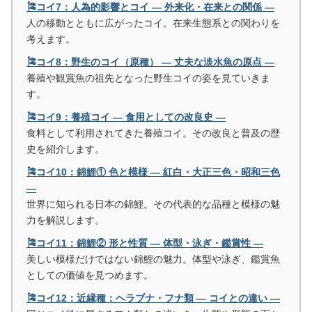
🎏コイ7：人為的影響とコイ ― 外来化・在来との関係 ―
人の移動とともに広がったコイ。在来生態系との関わりを
考えます。
🎏コイ8：野生のコイ（原種） ― 丈夫な淡水魚の原点 ―
養殖や観賞魚の祖先となった野生コイの姿を見ていきま
す。
🎏コイ9：養殖コイ ― 食用としての改良史 ―
食料として利用されてきた養殖コイ。その改良と普及の歴
史を紹介します。
🎏コイ10：錦鯉① 色と模様 ― 紅白・大正三色・昭和三色
―
世界に知られる日本の錦鯉。その代表的な品種と模様の魅
力を解説します。
🎏コイ11：錦鯉② 形と性質 ― 体型・泳ぎ・鑑賞性 ―
美しい模様だけではない錦鯉の魅力。体型や泳ぎ、鑑賞魚
としての価値を見つめます。
🎏コイ12：近縁種：ヘラブナ・フナ類 ― コイとの違い ―