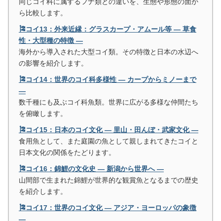
同じコイ科に属するフナ類との違いを、生態や形態の面か
ら比較します。
🎏コイ13：外来近縁：グラスカープ・アムール等 ― 草食
性・大型種の特徴 ―
海外から導入された大型コイ類。その特徴と日本の水辺へ
の影響を紹介します。
🎏コイ14：世界のコイ科多様性 ― カープからミノーまで
―
数千種にも及ぶコイ科魚類。世界に広がる多様な仲間たち
を俯瞰します。
🎏コイ15：日本のコイ文化 ― 里山・田んぼ・武家文化 ―
食用魚として、また庭園の魚として親しまれてきたコイと
日本文化の関係をたどります。
🎏コイ16：錦鯉の文化史 ― 新潟から世界へ ―
山間部で生まれた錦鯉が世界的な観賞魚となるまでの歴史
を紹介します。
🎏コイ17：世界のコイ文化 ― アジア・ヨーロッパの象徴
―