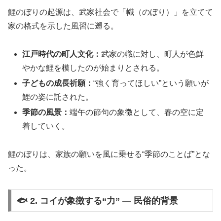
鯉のぼりの起源は、武家社会で「幟（のぼり）」を立てて
家の格式を示した風習に遡る。
江戸時代の町人文化：
武家の幟に対し、町人が色鮮
やかな鯉を模したのが始まりとされる。
子どもの成長祈願：
“強く育ってほしい”という願いが
鯉の姿に託された。
季節の風景：
端午の節句の象徴として、春の空に定
着していく。
鯉のぼりは、家族の願いを風に乗せる“季節のことば”とな
った。
🐟 2. コイが象徴する“力” ― 民俗的背景