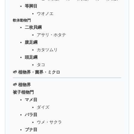
等脚目
ウオノエ
軟体動物門
二枚貝綱
アサリ・ホタテ
腹足綱
カタツムリ
頭足綱
タコ
🌱 植物界・菌界・ミクロ
🌱 植物界
被子植物門
マメ目
ダイズ
バラ目
ウメ・サクラ
ブナ目