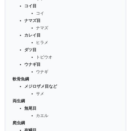
コイ目
コイ
ナマズ目
ナマズ
カレイ目
ヒラメ
ダツ目
トビウオ
ウナギ目
ウナギ
軟骨魚綱
メジロザメ目など
サメ
両生綱
無尾目
カエル
爬虫綱
有鱗目