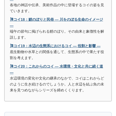
各地の神話や伝承、美術作品の中に登場するコイの姿を見
ていきます。
🎏コイ18：鯉のぼりと民俗 ― 川をのぼる生命のイメージ
―
端午の節句に掲げられる鯉のぼり。その由来と象徴性を解
説します。
🎏コイ19：水辺の生態系におけるコイ ― 役割と影響 ―
底生動物や水草との関係を通して、生態系の中で果たす役
割を考えます。
🎏コイ20：これからのコイ ― 水環境・文化と共に続く道
―
水辺環境の変化や文化の継承のなかで、コイはこれからど
のように生き続けるのでしょうか。人と水辺を結ぶ魚の未
来を見つめながらシリーズを締めくくります。