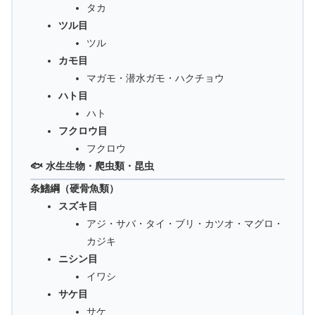
タカ
ツル目
ツル
カモ目
マガモ・潜水ガモ・ハクチョウ
ハト目
ハト
フクロウ目
フクロウ
🐟 水生生物・爬虫類・昆虫
条鰭綱（硬骨魚類）
スズキ目
アジ・サバ・タイ・ブリ・カツオ・マグロ・
カジキ
ニシン目
イワシ
サケ目
サケ