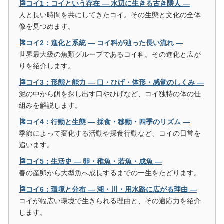
🎏コイ1：コイという存在 ― 水辺に生きる古き隣人 ―
人と長い時間を共にしてきたコイ。その生態と文化の全体
像を見つめます。
🎏コイ2：進化と系統 ― コイ科が辿った長い流れ ―
世界最大級の魚類グループであるコイ科。その進化と広が
りを紹介します。
🎏コイ3：形態と能力 ― 口・ひげ・体形・感覚のしくみ ―
泥の中から餌を探し出す口やひげなど、コイ独特の体の仕
組みを解説します。
🎏コイ4：行動と生態 ― 採食・移動・四季のリズム ―
季節によって変化する活動や採食行動など、コイの日常を
追います。
🎏コイ5：生活史 ― 卵・稚魚・若魚・成魚 ―
春の産卵から大型魚へ成長するまでの一生をたどります。
🎏コイ6：環境と分布 ― 湖・川・用水路に広がる理由 ―
コイが幅広い環境で生きられる理由と、その適応力を紹介
します。