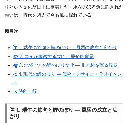
りという文化が日本に定着した。水をのぼる魚に託された
願いは、時代を越えて今も風に揺れている。
🎏目次
🎏 1. 端午の節句と鯉のぼり ― 風習の成立と広がり
🐟 2. コイが象徴する“力” ― 民俗的背景
🏘 3. 地域ごとの鯉のぼり文化 ― 川と村を彩る風景
🎨 4. 現代の鯉のぼり ― 伝統・デザイン・公共イベン
ト
🌙 詩的一行
🎏 1. 端午の節句と鯉のぼり ― 風習の成立と広
がり