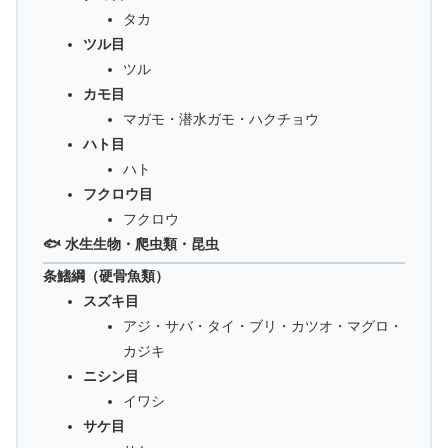
タカ
ツル目
ツル
カモ目
マガモ・潜水ガモ・ハクチョウ
ハト目
ハト
フクロウ目
フクロウ
🐟 水生生物・爬虫類・昆虫
条鰭綱（硬骨魚類）
スズキ目
アジ・サバ・タイ・ブリ・カツオ・マグロ・
カジキ
ニシン目
イワシ
サケ目