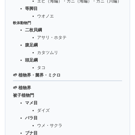
エビ（海編）・カニ（海編）・カニ（川編）
等脚目
ウオノエ
軟体動物門
二枚貝綱
アサリ・ホタテ
腹足綱
カタツムリ
頭足綱
タコ
🌱 植物界・菌界・ミクロ
🌱 植物界
被子植物門
マメ目
ダイズ
バラ目
ウメ・サクラ
ブナ目