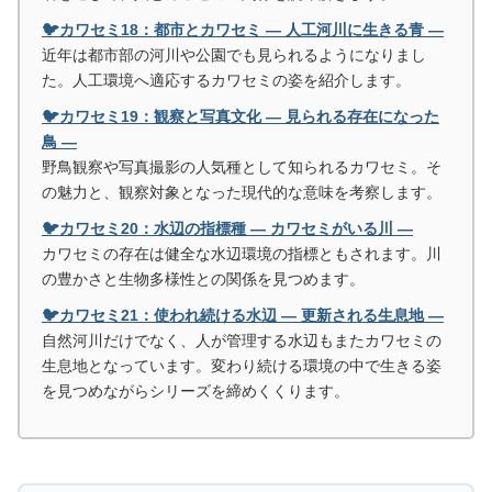
🐦カワセミ18：都市とカワセミ ― 人工河川に生きる青 ―
近年は都市部の河川や公園でも見られるようになりまし
た。人工環境へ適応するカワセミの姿を紹介します。
🐦カワセミ19：観察と写真文化 ― 見られる存在になった
鳥 ―
野鳥観察や写真撮影の人気種として知られるカワセミ。そ
の魅力と、観察対象となった現代的な意味を考察します。
🐦カワセミ20：水辺の指標種 ― カワセミがいる川 ―
カワセミの存在は健全な水辺環境の指標ともされます。川
の豊かさと生物多様性との関係を見つめます。
🐦カワセミ21：使われ続ける水辺 ― 更新される生息地 ―
自然河川だけでなく、人が管理する水辺もまたカワセミの
生息地となっています。変わり続ける環境の中で生きる姿
を見つめながらシリーズを締めくくります。