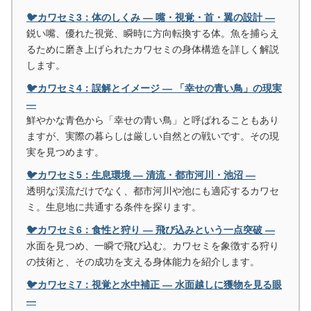
🐦カワセミ3：体のしくみ ― 嘴・視覚・首・翼の設計 ―
鋭い嘴、優れた視覚、瞬時に方向転換する体。魚を捕らえ
るために磨き上げられたカワセミの身体構造を詳しく解説
します。
🐦カワセミ4：誤解とイメージ ― 「幸せの青い鳥」の現実
―
鮮やかな青色から「幸せの青い鳥」と呼ばれることもあり
ますが、実際の暮らしは厳しい自然との戦いです。その現
実を見つめます。
🐦カワセミ5：生息環境 ― 清流・都市河川・池沼 ―
透明な渓流だけでなく、都市河川や池にも適応するカワセ
ミ。生息地に共通する条件を探ります。
🐦カワセミ6：食性と狩り ― 飛び込みという一点突破 ―
水面を見つめ、一瞬で飛び込む。カワセミを象徴する狩り
の技術と、その成功を支える身体能力を紹介します。
🐦カワセミ7：視覚と水中補正 ― 水面越しに獲物を見る眼
―