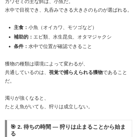
カワセミの主な餌は、小魚だ。
水中で目視でき、丸呑みできる大きさのものが選ばれる。
主食：
小魚（オイカワ、モツゴなど）
補助的：
エビ類、水生昆虫、オタマジャクシ
条件：
水中で位置が確認できること
獲物の種類は環境によって変わるが、
共通しているのは、
視覚で捕らえられる獲物
であること
だ。
濁りが強くなると、
たとえ魚がいても、狩りは成立しない。
🎯 2. 待ちの時間 ― 狩りは止まることから始ま
る