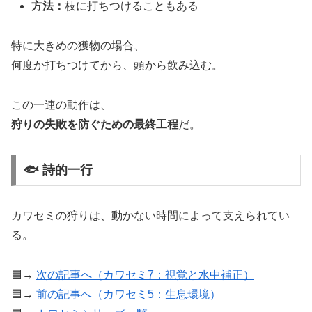
方法：
枝に打ちつけることもある
特に大きめの獲物の場合、
何度か打ちつけてから、頭から飲み込む。
この一連の動作は、
狩りの失敗を防ぐための最終工程
だ。
🐟 詩的一行
カワセミの狩りは、動かない時間によって支えられてい
る。
🟦→
次の記事へ（カワセミ7：視覚と水中補正）
🟦→
前の記事へ（カワセミ5：生息環境）