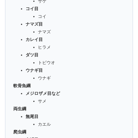
サケ
コイ目
コイ
ナマズ目
ナマズ
カレイ目
ヒラメ
ダツ目
トビウオ
ウナギ目
ウナギ
軟骨魚綱
メジロザメ目など
サメ
両生綱
無尾目
カエル
爬虫綱