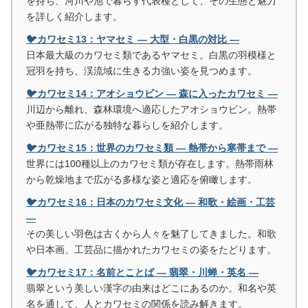
を持ち、河川や池で暮らす代表種として、その生態と魅力
を詳しく紹介します。
🐦カワセミ13：ヤマセミ ― 大型・白黒の対比 ―
日本最大級のカワセミ類であるヤマセミ。白黒の羽模様と
冠羽を持ち、渓流域に生きる力強い姿を見つめます。
🐦カワセミ14：アオショウビン ― 森に入ったカワセミ ―
川辺から離れ、森林環境へ適応したアオショウビン。熱帯
や亜熱帯に広がる独特な暮らしを紹介します。
🐦カワセミ15：世界のカワセミ類 ― 熱帯から寒帯まで ―
世界には100種以上のカワセミ類が存在します。熱帯雨林
から乾燥地まで広がる多様な姿と適応を俯瞰します。
🐦カワセミ16：日本のカワセミ文化 ― 和歌・絵画・工芸
―
その美しい羽色は古くから人々を魅了してきました。和歌
や日本画、工芸品に描かれたカワセミの姿をたどります。
🐦カワセミ17：名前とことば ― 翡翠・川蝉・英名 ―
翡翠という美しい漢字の由来はどこにあるのか。和名や英
名を通して、人とカワセミの関係を読み解きます。