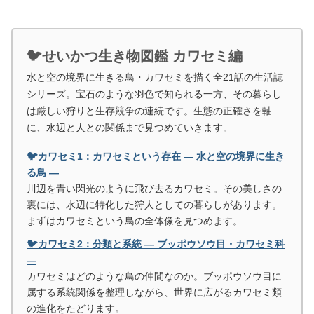
🐦せいかつ生き物図鑑 カワセミ編
水と空の境界に生きる鳥・カワセミを描く全21話の生活誌
シリーズ。宝石のような羽色で知られる一方、その暮らし
は厳しい狩りと生存競争の連続です。生態の正確さを軸
に、水辺と人との関係まで見つめていきます。
🐦カワセミ1：カワセミという存在 ― 水と空の境界に生き
る鳥 ―
川辺を青い閃光のように飛び去るカワセミ。その美しさの
裏には、水辺に特化した狩人としての暮らしがあります。
まずはカワセミという鳥の全体像を見つめます。
🐦カワセミ2：分類と系統 ― ブッポウソウ目・カワセミ科
―
カワセミはどのような鳥の仲間なのか。ブッポウソウ目に
属する系統関係を整理しながら、世界に広がるカワセミ類
の進化をたどります。