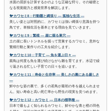
水面の屈折を計算するかのような正確な狩り。その秘密と
なる視覚能力と感覚世界を解説します。
🐦カワセミ8：行動圏と縄張り ― 孤独な生活 ―
美しい姿とは対照的に、カワセミは強い縄張り意識を持つ
鳥です。単独生活を基本とする理由を見ていきます。
🐦カワセミ9：繁殖 ― 崖に掘る巣穴 ―
土の崖に長いトンネルを掘って営巣するカワセミ。意外な
繁殖行動と巣作りの工夫を紹介します。
🐦カワセミ10：子育て ― 魚を運ぶ日々 ―
親鳥は何度も魚を運び続けながら雛を育てます。水辺で繰
り返される忙しい子育ての日々を追います。
🐦カワセミ11：寿命と生存率 ― 美しさの裏にある厳しさ
―
鮮やかな姿の裏で、多くの若鳥が最初の冬を越えられませ
ん。短い寿命と高い死亡率から野生の現実を見つめます。
🐦カワセミ12：カワセミ ― 日本の標準種 ―
日本で最もよく知られるカワセミ。鮮やかな青と橙の羽色