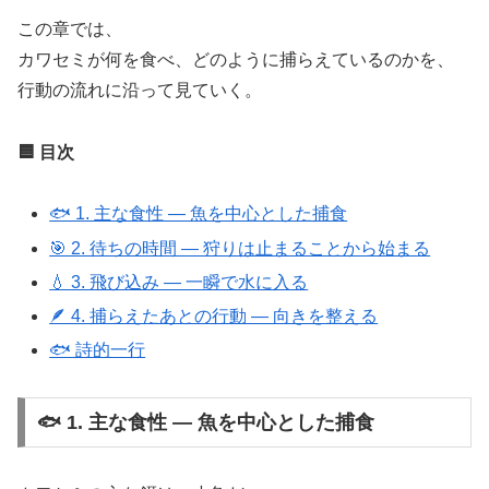
この章では、
カワセミが何を食べ、どのように捕らえているのかを、
行動の流れに沿って見ていく。
🟦 目次
🐟 1. 主な食性 ― 魚を中心とした捕食
🎯 2. 待ちの時間 ― 狩りは止まることから始まる
💧 3. 飛び込み ― 一瞬で水に入る
🪶 4. 捕らえたあとの行動 ― 向きを整える
🐟 詩的一行
🐟 1. 主な食性 ― 魚を中心とした捕食