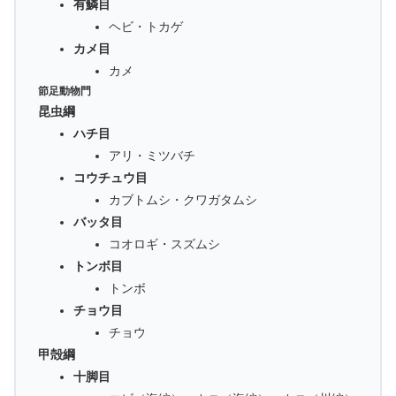
有鱗目
ヘビ・トカゲ
カメ目
カメ
節足動物門
昆虫綱
ハチ目
アリ・ミツバチ
コウチュウ目
カブトムシ・クワガタムシ
バッタ目
コオロギ・スズムシ
トンボ目
トンボ
チョウ目
チョウ
甲殻綱
十脚目