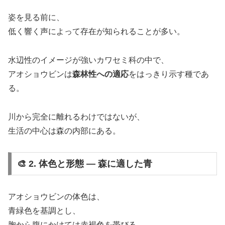
姿を見る前に、
低く響く声によって存在が知られることが多い。
水辺性のイメージが強いカワセミ科の中で、
アオショウビンは
森林性への適応
をはっきり示す種であ
る。
川から完全に離れるわけではないが、
生活の中心は森の内部にある。
🎨 2. 体色と形態 ― 森に適した青
アオショウビンの体色は、
青緑色を基調とし、
胸から腹にかけては赤褐色を帯びる。