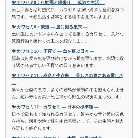
🐦カワセミ8：行動圏と縄張り ― 孤独な生活 ―
美しい姿とは対照的に、カワセミは強い縄張り意識を持つ
鳥です。単独生活を基本とする理由を見ていきます。
🐦カワセミ9：繁殖 ― 崖に掘る巣穴 ―
土の崖に長いトンネルを掘って営巣するカワセミ。意外な
繁殖行動と巣作りの工夫を紹介します。
🐦カワセミ10：子育て ― 魚を運ぶ日々 ―
親鳥は何度も魚を運び続けながら雛を育てます。水辺で繰
り返される忙しい子育ての日々を追います。
🐦カワセミ11：寿命と生存率 ― 美しさの裏にある厳しさ
―
鮮やかな姿の裏で、多くの若鳥が最初の冬を越えられませ
ん。短い寿命と高い死亡率から野生の現実を見つめます。
🐦カワセミ12：カワセミ ― 日本の標準種 ―
日本で最もよく知られるカワセミ。鮮やかな青と橙の羽色
を持ち、河川や池で暮らす代表種として、その生態と魅力
を詳しく紹介します。