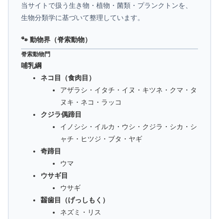
当サイトで扱う生き物・植物・菌類・プランクトンを、
生物分類学に基づいて整理しています。
🐾 動物界（脊索動物）
脊索動物門
哺乳綱
ネコ目（食肉目）
アザラシ・イタチ・イヌ・キツネ・クマ・タ
ヌキ・ネコ・ラッコ
クジラ偶蹄目
イノシシ・イルカ・ウシ・クジラ・シカ・シ
ャチ・ヒツジ・ブタ・ヤギ
奇蹄目
ウマ
ウサギ目
ウサギ
齧歯目（げっしもく）
ネズミ・リス