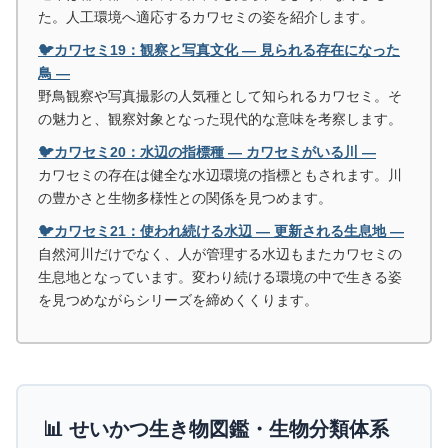
た。人工環境へ適応するカワセミの姿を紹介します。
🐦カワセミ19：観察と写真文化 ― 見られる存在になった
鳥 ―
野鳥観察や写真撮影の人気種として知られるカワセミ。そ
の魅力と、観察対象となった現代的な意味を考察します。
🐦カワセミ20：水辺の指標種 ― カワセミがいる川 ―
カワセミの存在は健全な水辺環境の指標ともされます。川
の豊かさと生物多様性との関係を見つめます。
🐦カワセミ21：使われ続ける水辺 ― 更新される生息地 ―
自然河川だけでなく、人が管理する水辺もまたカワセミの
生息地となっています。変わり続ける環境の中で生きる姿
を見つめながらシリーズを締めくくります。
📊 せいかつ生き物図鑑・生物分類体系