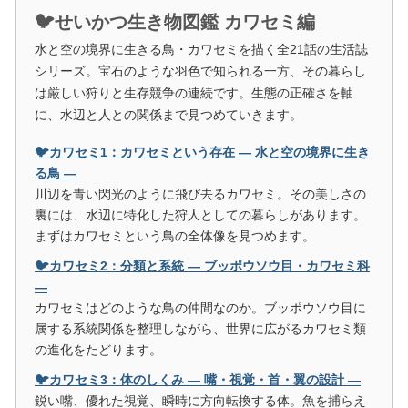
🐦せいかつ生き物図鑑 カワセミ編
水と空の境界に生きる鳥・カワセミを描く全21話の生活誌
シリーズ。宝石のような羽色で知られる一方、その暮らし
は厳しい狩りと生存競争の連続です。生態の正確さを軸
に、水辺と人との関係まで見つめていきます。
🐦カワセミ1：カワセミという存在 ― 水と空の境界に生き
る鳥 ―
川辺を青い閃光のように飛び去るカワセミ。その美しさの
裏には、水辺に特化した狩人としての暮らしがあります。
まずはカワセミという鳥の全体像を見つめます。
🐦カワセミ2：分類と系統 ― ブッポウソウ目・カワセミ科
―
カワセミはどのような鳥の仲間なのか。ブッポウソウ目に
属する系統関係を整理しながら、世界に広がるカワセミ類
の進化をたどります。
🐦カワセミ3：体のしくみ ― 嘴・視覚・首・翼の設計 ―
鋭い嘴、優れた視覚、瞬時に方向転換する体。魚を捕らえ