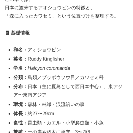
日本に渡来するアオショウビンの特徴と、
「森に入ったカワセミ」という位置づけを整理する。
🧾 基礎情報
和名：
アオショウビン
英名：
Ruddy Kingfisher
学名：
Halcyon coromanda
分類：
鳥類／ブッポウソウ目／カワセミ科
分布：
日本（主に夏鳥として西日本中心）、東アジ
ア〜東南アジア
環境：
森林・林縁・渓流沿いの森
体長：
約27〜29cm
食性：
昆虫類・カエル・小型爬虫類・小魚
繁殖：
土の崖や朽木に巣穴、3〜7卵