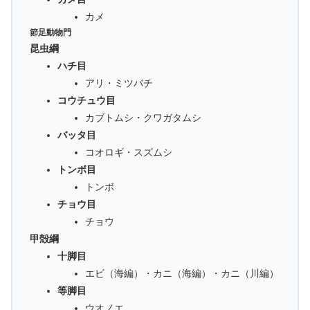
カメ
節足動物門
昆虫綱
ハチ目
アリ・ミツバチ
コウチュウ目
カブトムシ・クワガタムシ
バッタ目
コオロギ・スズムシ
トンボ目
トンボ
チョウ目
チョウ
甲殻綱
十脚目
エビ（海編）・カニ（海編）・カニ（川編）
等脚目
ウオノエ