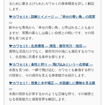
るために磨き上げられたカワセミの身体構造を詳しく解説
します。
🐦カワセミ4：誤解とイメージ ― 「幸せの青い鳥」の現実
―
鮮やかな青色から「幸せの青い鳥」と呼ばれることもあり
ますが、実際の暮らしは厳しい自然との戦いです。その現
実を見つめます。
🐦カワセミ5：生息環境 ― 清流・都市河川・池沼 ―
透明な渓流だけでなく、都市河川や池にも適応するカワセ
ミ。生息地に共通する条件を探ります。
🐦カワセミ6：食性と狩り ― 飛び込みという一点突破 ―
水面を見つめ、一瞬で飛び込む。カワセミを象徴する狩り
の技術と、その成功を支える身体能力を紹介します。
🐦カワセミ7：視覚と水中補正 ― 水面越しに獲物を見る眼
―
水面の屈折を計算するかのような正確な狩り。その秘密と
なる視覚能力と感覚世界を解説します。