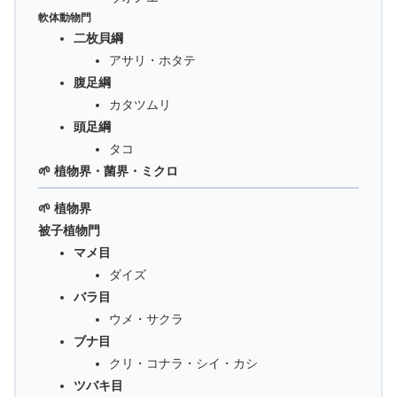
軟体動物門
二枚貝綱
アサリ・ホタテ
腹足綱
カタツムリ
頭足綱
タコ
🌱 植物界・菌界・ミクロ
🌱 植物界
被子植物門
マメ目
ダイズ
バラ目
ウメ・サクラ
ブナ目
クリ・コナラ・シイ・カシ
ツバキ目