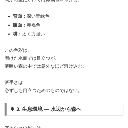
背面：
深い青緑色
腹面：
赤褐色
嘴：
太く力強い
この色彩は、
開けた水面では目立つが、
薄暗い森の中では意外なほど溶け込む。
派手さは、
必ずしも目立つためのものではない。
🌲 3. 生息環境 ― 水辺から森へ
アオショウビンは、