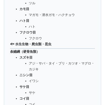
ツル
カモ目
マガモ・潜水ガモ・ハクチョウ
ハト目
ハト
フクロウ目
フクロウ
🐟 水生生物・爬虫類・昆虫
条鰭綱（硬骨魚類）
スズキ目
アジ・サバ・タイ・ブリ・カツオ・マグロ・
カジキ
ニシン目
イワシ
サケ目
サケ
コイ目
コイ