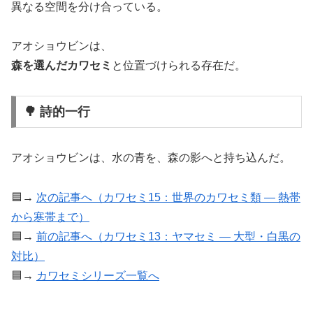
異なる空間を分け合っている。
アオショウビンは、
森を選んだカワセミ
と位置づけられる存在だ。
🌳 詩的一行
アオショウビンは、水の青を、森の影へと持ち込んだ。
🟦→
次の記事へ（カワセミ15：世界のカワセミ類 ― 熱帯
から寒帯まで）
🟦→
前の記事へ（カワセミ13：ヤマセミ ― 大型・白黒の
対比）
🟦→
カワセミシリーズ一覧へ