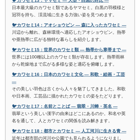
🐦カワセミ13：ヤマセミ ― 大型・白黒の対比 ―
日本最大級のカワセミ類であるヤマセミ。白黒の羽模様と
冠羽を持ち、渓流域に生きる力強い姿を見つめます。
🐦カワセミ14：アオショウビン ― 森に入ったカワセミ ―
川辺から離れ、森林環境へ適応したアオショウビン。熱帯
や亜熱帯に広がる独特な暮らしを紹介します。
🐦カワセミ15：世界のカワセミ類 ― 熱帯から寒帯まで ―
世界には100種以上のカワセミ類が存在します。熱帯雨林
から乾燥地まで広がる多様な姿と適応を俯瞰します。
🐦カワセミ16：日本のカワセミ文化 ― 和歌・絵画・工芸
―
その美しい羽色は古くから人々を魅了してきました。和歌
や日本画、工芸品に描かれたカワセミの姿をたどります。
🐦カワセミ17：名前とことば ― 翡翠・川蝉・英名 ―
翡翠という美しい漢字の由来はどこにあるのか。和名や英
名を通して、人とカワセミの関係を読み解きます。
🐦カワセミ18：都市とカワセミ ― 人工河川に生きる青 ―
近年は都市部の河川や公園でも見られるようになりまし