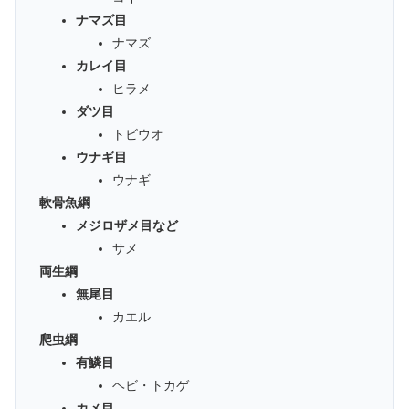
ナマズ目
ナマズ
カレイ目
ヒラメ
ダツ目
トビウオ
ウナギ目
ウナギ
軟骨魚綱
メジロザメ目など
サメ
両生綱
無尾目
カエル
爬虫綱
有鱗目
ヘビ・トカゲ
カメ目