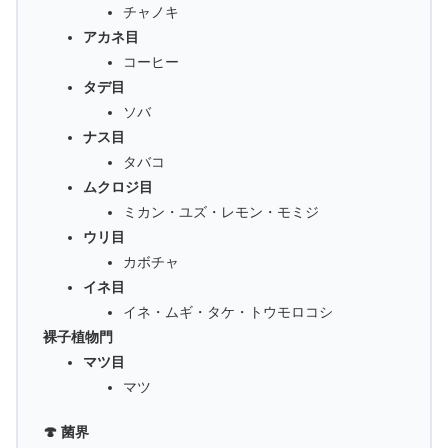
チャノキ
アカネ目
コーヒー
タデ目
ソバ
ナス目
タバコ
ムクロジ目
ミカン・ユズ・レモン・モミジ
ウリ目
カボチャ
イネ目
イネ・ムギ・タケ・トウモロコシ
裸子植物門
マツ目
マツ
🍄 菌界