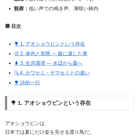
観察：
低い声での鳴き声、薄暗い林内
🟦 目次
🌳 1. アオショウビンという存在
🎨 2. 体色と形態 ― 森に適した青
🌲 3. 生息環境 ― 水辺から森へ
🔍 4. カワセミ・ヤマセミとの違い
🌳 詩的一行
🌳 1. アオショウビンという存在
アオショウビンは、
日本では夏にだけ姿を見せる渡り鳥だ。