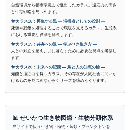
自然環境から都市環境まで進出したカラス。適応力の高さ
と生存戦略を見つめます。
🐦カラス18：再生する黒 ― 清掃者としての役割 ―
死骸や残飯を処理することで環境を支えるカラス。生態系
における重要な役割を解説します。
🐦カラス19：共存への道 ― 学ぶべき生き方 ―
人との対立を超え、共に暮らすために必要な視点を考察し
ます。
🐦カラス20：未来への記憶 ― 鳥と人の知恵の輪 ―
知能と適応力を持つカラス。その存在が人間社会に問いか
けるものを見つめながらシリーズを締めくくります。
📊 せいかつ生き物図鑑・生物分類体系
当サイトで扱う生き物・植物・菌類・プランクトンを、