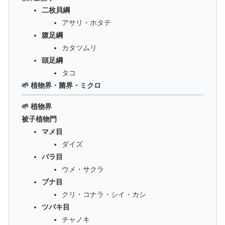
二枚貝綱
アサリ・ホタテ
腹足綱
カタツムリ
頭足綱
タコ
🌱 植物界・菌界・ミクロ
🌱 植物界
被子植物門
マメ目
ダイズ
バラ目
ウメ・サクラ
ブナ目
クリ・コナラ・シイ・カシ
ツバキ目
チャノキ