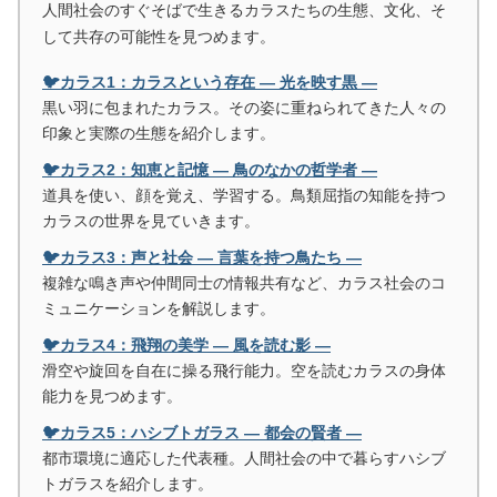
人間社会のすぐそばで生きるカラスたちの生態、文化、そ
して共存の可能性を見つめます。
🐦カラス1：カラスという存在 ― 光を映す黒 ―
黒い羽に包まれたカラス。その姿に重ねられてきた人々の
印象と実際の生態を紹介します。
🐦カラス2：知恵と記憶 ― 鳥のなかの哲学者 ―
道具を使い、顔を覚え、学習する。鳥類屈指の知能を持つ
カラスの世界を見ていきます。
🐦カラス3：声と社会 ― 言葉を持つ鳥たち ―
複雑な鳴き声や仲間同士の情報共有など、カラス社会のコ
ミュニケーションを解説します。
🐦カラス4：飛翔の美学 ― 風を読む影 ―
滑空や旋回を自在に操る飛行能力。空を読むカラスの身体
能力を見つめます。
🐦カラス5：ハシブトガラス ― 都会の賢者 ―
都市環境に適応した代表種。人間社会の中で暮らすハシブ
トガラスを紹介します。