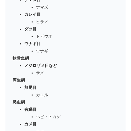
ナマズ
カレイ目
ヒラメ
ダツ目
トビウオ
ウナギ目
ウナギ
軟骨魚綱
メジロザメ目など
サメ
両生綱
無尾目
カエル
爬虫綱
有鱗目
ヘビ・トカゲ
カメ目