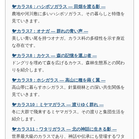
🐦カラス6：ハシボソガラス ― 田畑を渡る影 ―
農地や河川敷に多いハシボソガラス。その暮らしと特徴を
見ていきます。
🐦カラス7：オナガ ― 群れの青い声 ―
美しい青い尾を持つオナガ。カラス科の多様性を示す身近
な存在です。
🐦カラス8：カケス ― 森の記憶を運ぶ者 ―
ドングリを埋めて森を広げるカケス。森林生態系との関わ
りを紹介します。
🐦カラス9：ホシガラス ― 高山に種を蒔く翼 ―
高山帯に暮らすホシガラス。針葉樹林との深い共生関係を
見ていきます。
🐦カラス10：ミヤマガラス ― 渡りゆく群れ ―
冬に大群で飛来するミヤマガラス。その渡りと集団生活を
紹介します。
🐦カラス11：ワタリガラス ― 北の神話に生きる影 ―
世界最大級のカラスであり、神話や伝承にも登場するワタ