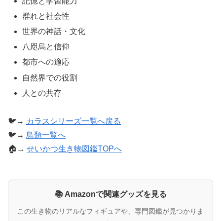
記憶と学習能力
群れと社会性
世界の神話・文化
八咫烏と信仰
都市への適応
自然界での役割
人との共存
🐦→
カラスシリーズ一覧へ戻る
🐦→
鳥類一覧へ
🏠→
せいかつ生き物図鑑TOPへ
📚 Amazonで関連グッズを見る
この生き物のリアルなフィギュアや、専門図鑑が見つかりま