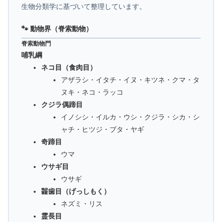
生物分類学に基づいて整理しています。
🐾 動物界（脊索動物）
脊索動物門
哺乳綱
ネコ目（食肉目）
アザラシ・イタチ・イヌ・キツネ・クマ・タ
ヌキ・ネコ・ラッコ
クジラ偶蹄目
イノシシ・イルカ・ウシ・クジラ・シカ・シ
ャチ・ヒツジ・ブタ・ヤギ
奇蹄目
ウマ
ウサギ目
ウサギ
齧歯目（げっしもく）
ネズミ・リス
霊長目