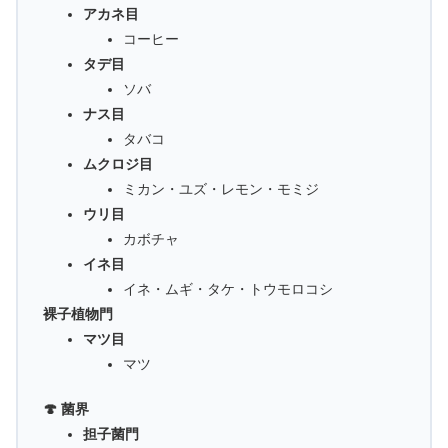
アカネ目
コーヒー
タデ目
ソバ
ナス目
タバコ
ムクロジ目
ミカン・ユズ・レモン・モミジ
ウリ目
カボチャ
イネ目
イネ・ムギ・タケ・トウモロコシ
裸子植物門
マツ目
マツ
🍄 菌界
担子菌門