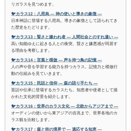
リガラスを見つめます。
🐦カラス12：八咫烏 ― 神の使いと導きの象徴 ―
日本神話に登場する八咫烏。導きの象徴として語られてき
た歴史をたどります。
🐦カラス13：賢さと嫌われ者 ― 人間社会とのすれ違い ―
高い知能ゆえに起きる人との衝突。賢さと嫌悪感が同居す
る理由を考察します。
🐦カラス14：言葉と模倣 ― 声を持つ鳥の記憶 ―
人の声や音を学習する能力を持つカラス。記憶力と模倣行
動の仕組みを見ていきます。
🐦カラス15：民話と信仰 ― 森の語り手たち ―
昔話や伝承に登場するカラスたち。知恵者や使者として描
かれた文化的背景を紹介します。
🐦カラス16：世界のカラス文化 ― 北欧からアジアまで ―
オーディンの使いから東アジアの吉兆まで、世界各地のカ
ラス観を比較します。
🐦カラス17：森と街の境界で ― 適応する知恵 ―