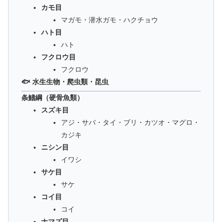
カモ目
マガモ・潜水ガモ・ハクチョウ
ハト目
ハト
フクロウ目
フクロウ
🐟 水生生物・爬虫類・昆虫
条鰭綱（硬骨魚類）
スズキ目
アジ・サバ・タイ・ブリ・カツオ・マグロ・
カジキ
ニシン目
イワシ
サケ目
サケ
コイ目
コイ
ナマズ目