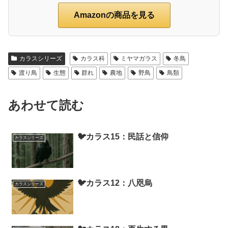
Amazonの商品を見る
カラスシリーズ
カラス科
ミヤマガラス
冬鳥
渡り鳥
生態
群れ
農地
野鳥
鳥類
あわせて読む
🐦カラス15：民話と信仰
カラスシリーズ
🐦カラス12：八咫烏
カラスシリーズ