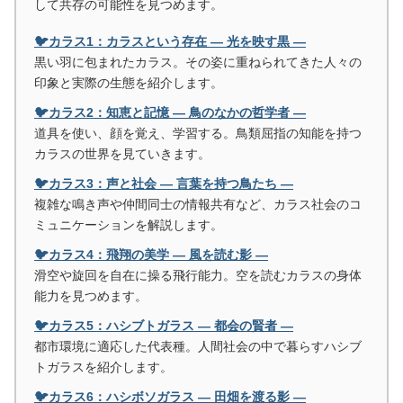
して共存の可能性を見つめます。
🐦カラス1：カラスという存在 ― 光を映す黒 ―
黒い羽に包まれたカラス。その姿に重ねられてきた人々の
印象と実際の生態を紹介します。
🐦カラス2：知恵と記憶 ― 鳥のなかの哲学者 ―
道具を使い、顔を覚え、学習する。鳥類屈指の知能を持つ
カラスの世界を見ていきます。
🐦カラス3：声と社会 ― 言葉を持つ鳥たち ―
複雑な鳴き声や仲間同士の情報共有など、カラス社会のコ
ミュニケーションを解説します。
🐦カラス4：飛翔の美学 ― 風を読む影 ―
滑空や旋回を自在に操る飛行能力。空を読むカラスの身体
能力を見つめます。
🐦カラス5：ハシブトガラス ― 都会の賢者 ―
都市環境に適応した代表種。人間社会の中で暮らすハシブ
トガラスを紹介します。
🐦カラス6：ハシボソガラス ― 田畑を渡る影 ―