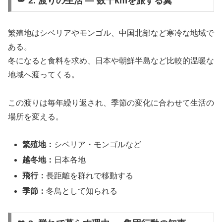
🪽 2. 渡りの生活 ― 数千kmを旅する翼
繁殖地はシベリアやモンゴル、中国北部など寒冷な地域で
ある。
冬になると食料を求め、日本や朝鮮半島など比較的温暖な
地域へ渡ってくる。
この渡りは毎年繰り返され、季節の変化に合わせて生活の
場所を変える。
繁殖地：
シベリア・モンゴルなど
越冬地：
日本各地
飛行：
長距離を群れで移動する
季節：
冬鳥として知られる