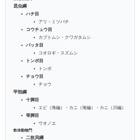
昆虫綱
ハチ目
アリ・ミツバチ
コウチュウ目
カブトムシ・クワガタムシ
バッタ目
コオロギ・スズムシ
トンボ目
トンボ
チョウ目
チョウ
甲殻綱
十脚目
エビ（海編）・カニ（海編）・カニ（川編）
等脚目
ウオノエ
軟体動物門
二枚貝綱