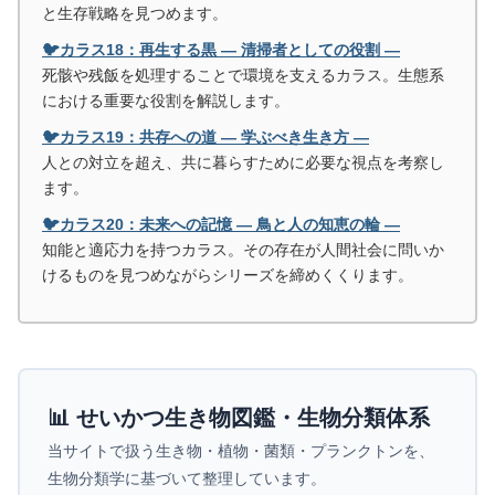
と生存戦略を見つめます。
🐦カラス18：再生する黒 ― 清掃者としての役割 ―
死骸や残飯を処理することで環境を支えるカラス。生態系
における重要な役割を解説します。
🐦カラス19：共存への道 ― 学ぶべき生き方 ―
人との対立を超え、共に暮らすために必要な視点を考察し
ます。
🐦カラス20：未来への記憶 ― 鳥と人の知恵の輪 ―
知能と適応力を持つカラス。その存在が人間社会に問いか
けるものを見つめながらシリーズを締めくくります。
📊 せいかつ生き物図鑑・生物分類体系
当サイトで扱う生き物・植物・菌類・プランクトンを、
生物分類学に基づいて整理しています。