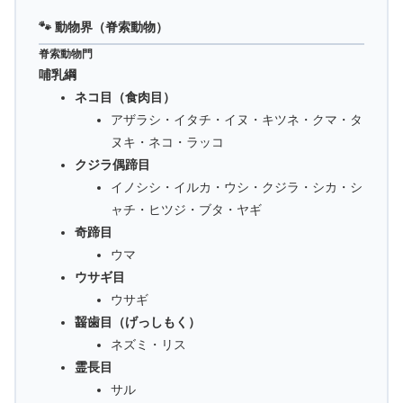
🐾 動物界（脊索動物）
脊索動物門
哺乳綱
ネコ目（食肉目）
アザラシ・イタチ・イヌ・キツネ・クマ・タ
ヌキ・ネコ・ラッコ
クジラ偶蹄目
イノシシ・イルカ・ウシ・クジラ・シカ・シ
ャチ・ヒツジ・ブタ・ヤギ
奇蹄目
ウマ
ウサギ目
ウサギ
齧歯目（げっしもく）
ネズミ・リス
霊長目
サル