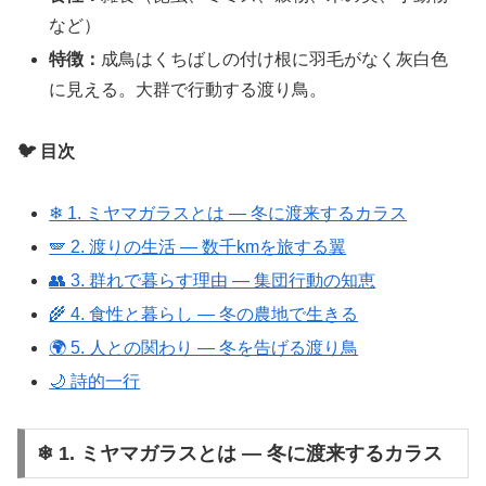
など）
特徴：
成鳥はくちばしの付け根に羽毛がなく灰白色
に見える。大群で行動する渡り鳥。
🐦 目次
❄ 1. ミヤマガラスとは ― 冬に渡来するカラス
🪽 2. 渡りの生活 ― 数千kmを旅する翼
👥 3. 群れで暮らす理由 ― 集団行動の知恵
🌾 4. 食性と暮らし ― 冬の農地で生きる
🌍 5. 人との関わり ― 冬を告げる渡り鳥
🌙 詩的一行
❄ 1. ミヤマガラスとは ― 冬に渡来するカラス