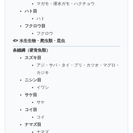
マガモ・潜水ガモ・ハクチョウ
ハト目
ハト
フクロウ目
フクロウ
🐟 水生生物・爬虫類・昆虫
条鰭綱（硬骨魚類）
スズキ目
アジ・サバ・タイ・ブリ・カツオ・マグロ・
カジキ
ニシン目
イワシ
サケ目
サケ
コイ目
コイ
ナマズ目
ナマズ