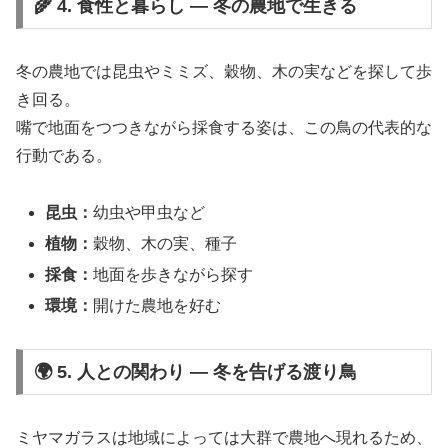
🌾 4. 食性と暮らし ― 冬の農地で生きる
冬の農地では昆虫やミミズ、穀物、木の実などを探して歩
き回る。
嘴で地面をつつきながら採食する姿は、この鳥の代表的な
行動である。
昆虫：
幼虫や甲虫など
植物：
穀物、木の実、種子
採食：
地面を歩きながら探す
環境：
開けた農地を好む
🌍 5. 人との関わり ― 冬を告げる渡り鳥
ミヤマガラスは地域によっては大群で農地へ現れるため、