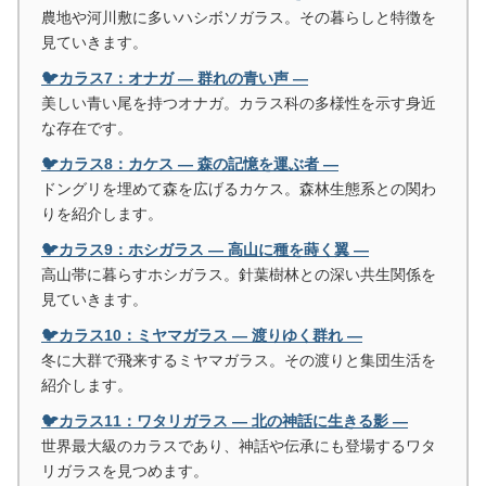
農地や河川敷に多いハシボソガラス。その暮らしと特徴を
見ていきます。
🐦カラス7：オナガ ― 群れの青い声 ―
美しい青い尾を持つオナガ。カラス科の多様性を示す身近
な存在です。
🐦カラス8：カケス ― 森の記憶を運ぶ者 ―
ドングリを埋めて森を広げるカケス。森林生態系との関わ
りを紹介します。
🐦カラス9：ホシガラス ― 高山に種を蒔く翼 ―
高山帯に暮らすホシガラス。針葉樹林との深い共生関係を
見ていきます。
🐦カラス10：ミヤマガラス ― 渡りゆく群れ ―
冬に大群で飛来するミヤマガラス。その渡りと集団生活を
紹介します。
🐦カラス11：ワタリガラス ― 北の神話に生きる影 ―
世界最大級のカラスであり、神話や伝承にも登場するワタ
リガラスを見つめます。