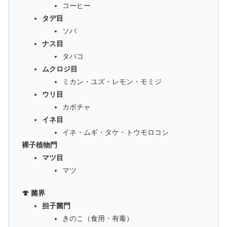
コーヒー
タデ目
ソバ
ナス目
タバコ
ムクロジ目
ミカン・ユズ・レモン・モミジ
ウリ目
カボチャ
イネ目
イネ・ムギ・タケ・トウモロコシ
裸子植物門
マツ目
マツ
🍄 菌界
担子菌門
きのこ（食用・有毒）