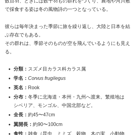
数百羽、ときには数千羽もの群れをつくり、農地や河川敷
で採食する姿は冬の風物詩の一つとなっている。
彼らは毎年決まった季節に旅を繰り返し、大陸と日本を結
ぶ存在でもある。
その群れは、季節そのものが空を飛んでいるようにも見え
る。
分類：
スズメ目カラス科カラス属
学名：
Corvus frugilegus
英名：
Rook
分布：
冬季に北海道・本州・九州へ渡来。繁殖地は
シベリア、モンゴル、中国北部など。
全長：
約45〜47cm
翼開長：
約90〜100cm
食性：
雑食（昆虫、ミミズ、穀物、木の実、小動物