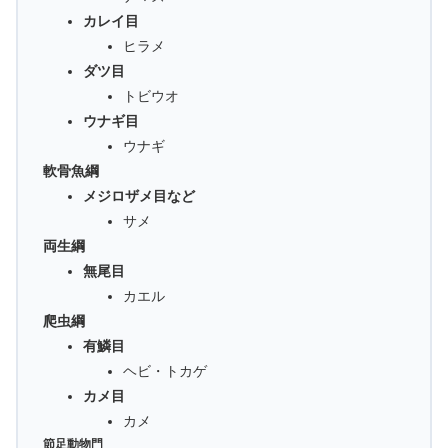
カレイ目
ヒラメ
ダツ目
トビウオ
ウナギ目
ウナギ
軟骨魚綱
メジロザメ目など
サメ
両生綱
無尾目
カエル
爬虫綱
有鱗目
ヘビ・トカゲ
カメ目
カメ
節足動物門