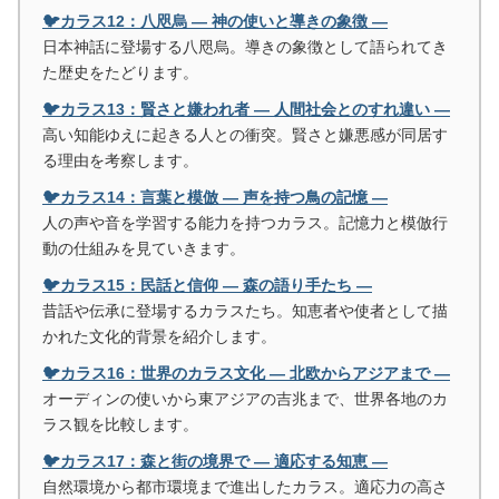
🐦カラス12：八咫烏 ― 神の使いと導きの象徴 ―
日本神話に登場する八咫烏。導きの象徴として語られてき
た歴史をたどります。
🐦カラス13：賢さと嫌われ者 ― 人間社会とのすれ違い ―
高い知能ゆえに起きる人との衝突。賢さと嫌悪感が同居す
る理由を考察します。
🐦カラス14：言葉と模倣 ― 声を持つ鳥の記憶 ―
人の声や音を学習する能力を持つカラス。記憶力と模倣行
動の仕組みを見ていきます。
🐦カラス15：民話と信仰 ― 森の語り手たち ―
昔話や伝承に登場するカラスたち。知恵者や使者として描
かれた文化的背景を紹介します。
🐦カラス16：世界のカラス文化 ― 北欧からアジアまで ―
オーディンの使いから東アジアの吉兆まで、世界各地のカ
ラス観を比較します。
🐦カラス17：森と街の境界で ― 適応する知恵 ―
自然環境から都市環境まで進出したカラス。適応力の高さ