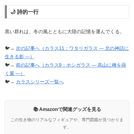
🌙 詩的一行
黒い群れは、冬の風とともに大陸の記憶を運んでくる。
🐦→
次の記事へ（カラス11：ワタリガラス ― 北の神話に
生きる影 ―）
🐦→
前の記事へ（カラス9：ホシガラス ― 高山に種を蒔
く翼 ―）
🐦→
カラスシリーズ一覧へ
📚 Amazonで関連グッズを見る
この生き物のリアルなフィギュアや、専門図鑑が見つかりま
す。