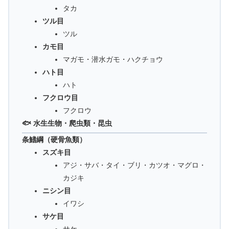
タカ
ツル目
ツル
カモ目
マガモ・潜水ガモ・ハクチョウ
ハト目
ハト
フクロウ目
フクロウ
🐟 水生生物・爬虫類・昆虫
条鰭綱（硬骨魚類）
スズキ目
アジ・サバ・タイ・ブリ・カツオ・マグロ・
カジキ
ニシン目
イワシ
サケ目
サケ