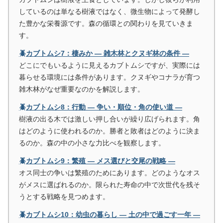
しているのは単なる樹液ではなく、微生物によって発酵し
た豊かな栄養源です。森の循環との関わりを見ていきま
す。
🪲カブトムシ7：棲みか ― 雑木林とクヌギ林の条件 ―
どこにでもいるように見えるカブトムシですが、実際には
暮らせる環境には条件があります。クヌギやコナラが育つ
雑木林がなぜ重要なのかを解説します。
🪲カブトムシ8：行動 ― 争い・順位・角の使い道 ―
樹液の出る木では激しい押し合いが繰り広げられます。角
はどのように使われるのか。勝者と敗者はどのように決ま
るのか。森の中の小さな力比べを観察します。
🪲カブトムシ9：繁殖 ― メス選びと交尾の戦略 ―
オス同士の争いは繁殖のためにあります。どのようなオス
がメスに選ばれるのか。限られた寿命の中で次世代を残そ
うとする戦略を見つめます。
🪲カブトムシ10：幼虫の暮らし ― 土の中で過ごす一年 ―