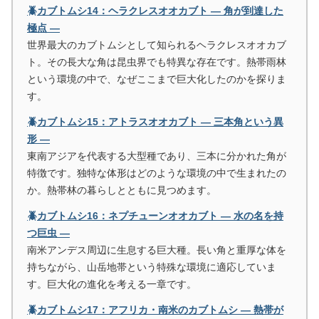
🪲カブトムシ14：ヘラクレスオオカブト ― 角が到達した
極点 ―
世界最大のカブトムシとして知られるヘラクレスオオカブ
ト。その長大な角は昆虫界でも特異な存在です。熱帯雨林
という環境の中で、なぜここまで巨大化したのかを探りま
す。
🪲カブトムシ15：アトラスオオカブト ― 三本角という異
形 ―
東南アジアを代表する大型種であり、三本に分かれた角が
特徴です。独特な体形はどのような環境の中で生まれたの
か。熱帯林の暮らしとともに見つめます。
🪲カブトムシ16：ネプチューンオオカブト ― 水の名を持
つ巨虫 ―
南米アンデス周辺に生息する巨大種。長い角と重厚な体を
持ちながら、山岳地帯という特殊な環境に適応していま
す。巨大化の進化を考える一章です。
🪲カブトムシ17：アフリカ・南米のカブトムシ ― 熱帯が