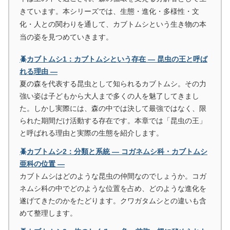
きています。本シリーズでは、生態・進化・多様性・文
化・人との関わりを通して、カブトムシという生き物の本
当の姿を見つめていきます。
🪲カブトムシ1：カブトムシという存在 ― 昆虫の王と呼ば
れる理由 ―
夏の森を代表する昆虫として知られるカブトムシ。その力
強い姿は子どもから大人まで多くの人を魅了してきまし
た。しかし実際には、森の中では決して最強ではなく、限
られた期間だけ活動する存在です。本章では「昆虫の王」
と呼ばれる理由と実際の生態を紹介します。
🪲カブトムシ2：分類と系統 ― コガネムシ科・カブトムシ
亜科の位置 ―
カブトムシはどのような昆虫の仲間なのでしょうか。コガ
ネムシ科の中でどのような位置を占め、どのような進化を
遂げてきたのかをたどります。クワガタムシとの違いも含
めて整理します。