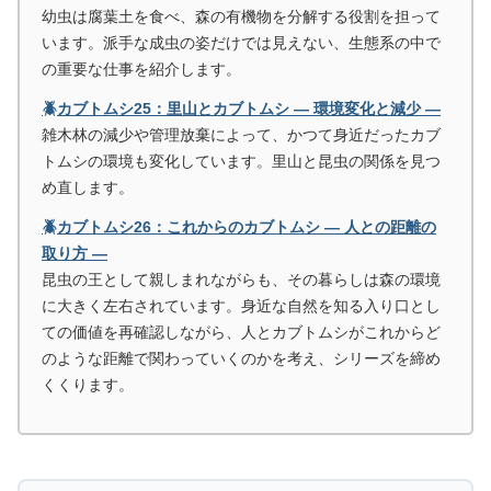
幼虫は腐葉土を食べ、森の有機物を分解する役割を担って
います。派手な成虫の姿だけでは見えない、生態系の中で
の重要な仕事を紹介します。
🪲カブトムシ25：里山とカブトムシ ― 環境変化と減少 ―
雑木林の減少や管理放棄によって、かつて身近だったカブ
トムシの環境も変化しています。里山と昆虫の関係を見つ
め直します。
🪲カブトムシ26：これからのカブトムシ ― 人との距離の
取り方 ―
昆虫の王として親しまれながらも、その暮らしは森の環境
に大きく左右されています。身近な自然を知る入り口とし
ての価値を再確認しながら、人とカブトムシがこれからど
のような距離で関わっていくのかを考え、シリーズを締め
くくります。