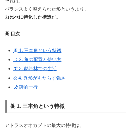
それは、
バランスよく整えられた形というより、
力比べに特化した構造
だ。
🪲 目次
🪲 1. 三本角という特徴
📐 2. 角の配置と使い方
🌴 3. 熱帯林での生活
⚖️ 4. 異形がもたらす強さ
🌙 詩的一行
🪲 1. 三本角という特徴
アトラスオオカブトの最大の特徴は、