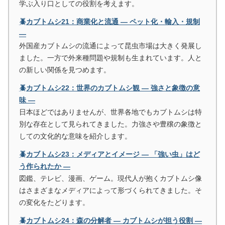
学ぶ入り口としての役割を考えます。
🪲カブトムシ21：商業化と流通 ― ペット化・輸入・規制
―
外国産カブトムシの流通によって昆虫市場は大きく発展し
ました。一方で外来種問題や規制も生まれています。人と
の新しい関係を見つめます。
🪲カブトムシ22：世界のカブトムシ観 ― 強さと象徴の意
味 ―
日本ほどではありませんが、世界各地でもカブトムシは特
別な存在として見られてきました。力強さや豊穣の象徴と
しての文化的な意味を紹介します。
🪲カブトムシ23：メディアとイメージ ― 「強い虫」はど
う作られたか ―
図鑑、テレビ、漫画、ゲーム。現代人が抱くカブトムシ像
はさまざまなメディアによって形づくられてきました。そ
の変化をたどります。
🪲カブトムシ24：森の分解者 ― カブトムシが担う役割 ―