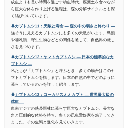
成虫よりも長い時間を過ごす幼虫時代。腐葉土を食べなが
ら巨大な体を作り上げる過程は、森の分解サイクルとも深
く結びついています。
🪲カブトムシ11：天敵と寿命 ― 森の中の弱さと終わり ―
強そうに見えるカブトムシにも多くの天敵がいます。鳥類
や哺乳類、寄生生物などとの関係を通して、自然界の厳し
さを見つめます。
🪲カブトムシ12：ヤマトカブトムシ ― 日本の標準的なカ
ブトムシ ―
私たちが「カブトムシ」と呼ぶとき、多くの場合はこのヤ
マトカブトムシを指します。日本の自然の中でどのように
暮らしているのかを詳しく紹介します。
🪲カブトムシ13：コーカサスオオカブト ― 世界最大級の
体躯 ―
東南アジアの熱帯雨林に暮らす巨大なカブトムシ。長大な
角と圧倒的な体格を持ち、多くの昆虫愛好家を魅了してき
ました。その生態と進化を見ていきます。