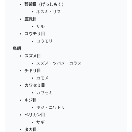
齧歯目（げっしもく）
ネズミ・リス
霊長目
サル
コウモリ目
コウモリ
鳥綱
スズメ目
スズメ・ツバメ・カラス
チドリ目
カモメ
カワセミ目
カワセミ
キジ目
キジ・ニワトリ
ペリカン目
サギ
タカ目