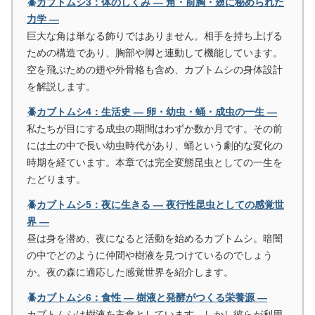
🪲カブトムシ3：体のしくみ ― 角・前胸・翅に秘められた
力学 ―
巨大な角は単なる飾りではありません。相手を持ち上げる
ための構造であり、胸部や脚と連動して機能しています。
空を飛ぶための翅や外骨格も含め、カブトムシの身体設計
を解説します。
🪲カブトムシ4：生活史 ― 卵・幼虫・蛹・成虫の一生 ―
私たちが目にする成虫の期間はわずか数か月です。その前
には土の中で長い幼虫時代があり、蛹という劇的な変化の
時期を経ています。本章では完全変態昆虫としての一生を
たどります。
🪲カブトムシ5：夜に生きる ― 夜行性昆虫としての感覚世
界 ―
昼は身を潜め、夜になると活動を始めるカブトムシ。暗闇
の中でどのように仲間や樹液を見つけているのでしょう
か。夜の森に適応した感覚世界を紹介します。
🪲カブトムシ6：食性 ― 樹液と発酵がつくる栄養源 ―
カブトムシは樹液を主食としています。しかし彼らが利用