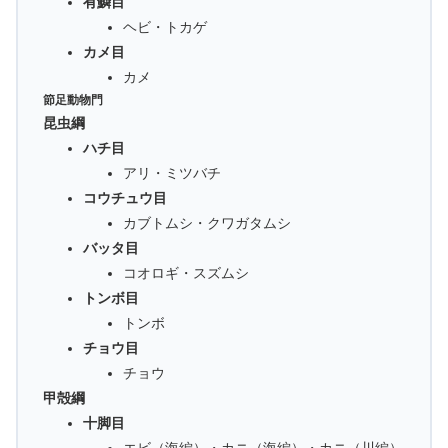
有鱗目
ヘビ・トカゲ
カメ目
カメ
節足動物門
昆虫綱
ハチ目
アリ・ミツバチ
コウチュウ目
カブトムシ・クワガタムシ
バッタ目
コオロギ・スズムシ
トンボ目
トンボ
チョウ目
チョウ
甲殻綱
十脚目
エビ（海編）・カニ（海編）・カニ（川編）