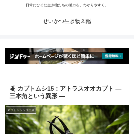
日常にひそむ生き物たちの魅力を、わかりやすく。
せいかつ生き物図鑑
🪲 カブトムシ15：アトラスオオカブト ―
三本角という異形 ―
カブトムシシリーズ