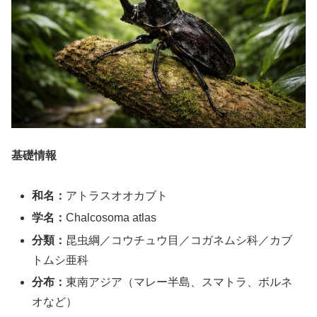
基礎情報
和名：
アトラスオオカブト
学名：
Chalcosoma atlas
分類：
昆虫綱／コウチュウ目／コガネムシ科／カブ
トムシ亜科
分布：
東南アジア（マレー半島、スマトラ、ボルネ
オなど）