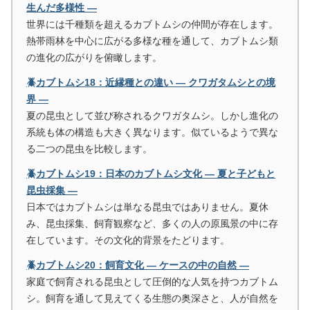
生んだ多様性 ―
世界には千種類を超えるカブトムシの仲間が存在します。
熱帯雨林を中心に広がる多様な種を通して、カブトムシ類
の進化の広がりを俯瞰します。
🪲カブトムシ18：近縁種との違い ― クワガタムシとの境
界 ―
夏の昆虫として並び称されるクワガタムシ。しかし進化の
系統も体の構造も大きく異なります。似ているようで異な
る二つの昆虫を比較します。
🪲カブトムシ19：日本のカブトムシ文化 ― 夏と子どもと
昆虫採集 ―
日本ではカブトムシは単なる昆虫ではありません。夏休
み、昆虫採集、飼育観察など、多くの人の原風景の中に存
在しています。その文化的背景をたどります。
🪲カブトムシ20：飼育文化 ― ケースの中の自然 ―
家庭で飼育される昆虫として圧倒的な人気を持つカブトム
シ。飼育を通して見えてくる生態の奥深さと、人が自然を