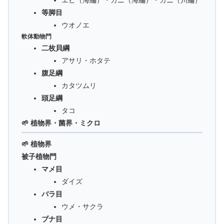
等脚目
ウオノエ
軟体動物門
二枚貝綱
アサリ・ホタテ
腹足綱
カタツムリ
頭足綱
タコ
🌱 植物界・菌界・ミクロ
🌱 植物界
被子植物門
マメ目
ダイズ
バラ目
ウメ・サクラ
ブナ目