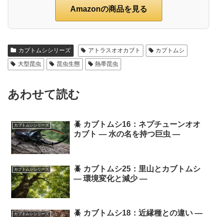
Amazonの商品を見る
カブトムシシリーズ
アトラスオオカブト
カブトムシ
大型昆虫
昆虫生態
熱帯昆虫
あわせて読む
🪲 カブトムシ16：ネプチューンオオ
カブトムシシリーズ
カブト ― 水の名を持つ巨虫 ―
🪲 カブトムシ25：里山とカブトムシ
カブトムシシリーズ
― 環境変化と減少 ―
🪲 カブトムシ18：近縁種との違い ―
カブトムシシリーズ