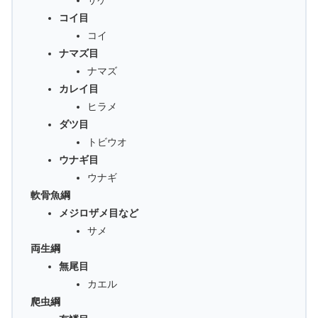
コイ目
コイ
ナマズ目
ナマズ
カレイ目
ヒラメ
ダツ目
トビウオ
ウナギ目
ウナギ
軟骨魚綱
メジロザメ目など
サメ
両生綱
無尾目
カエル
爬虫綱