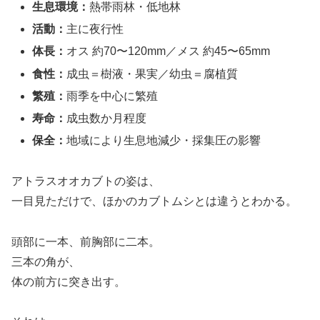
生息環境：
熱帯雨林・低地林
活動：
主に夜行性
体長：
オス 約70〜120mm／メス 約45〜65mm
食性：
成虫＝樹液・果実／幼虫＝腐植質
繁殖：
雨季を中心に繁殖
寿命：
成虫数か月程度
保全：
地域により生息地減少・採集圧の影響
アトラスオオカブトの姿は、
一目見ただけで、ほかのカブトムシとは違うとわかる。
頭部に一本、前胸部に二本。
三本の角が、
体の前方に突き出す。