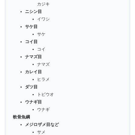
カジキ
ニシン目
イワシ
サケ目
サケ
コイ目
コイ
ナマズ目
ナマズ
カレイ目
ヒラメ
ダツ目
トビウオ
ウナギ目
ウナギ
軟骨魚綱
メジロザメ目など
サメ