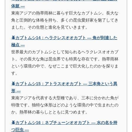
体躯 ―
東南アジアの熱帯雨林に暮らす巨大なカブトムシ。長大な
角と圧倒的な体格を持ち、多くの昆虫愛好家を魅了してき
ました。その生態と進化を見ていきます。
🪲カブトムシ14：ヘラクレスオオカブト ― 角が到達した
極点 ―
世界最大のカブトムシとして知られるヘラクレスオオカブ
ト。その長大な角は昆虫界でも特異な存在です。熱帯雨林
という環境の中で、なぜここまで巨大化したのかを探りま
す。
🪲カブトムシ15：アトラスオオカブト ― 三本角という異
形 ―
東南アジアを代表する大型種であり、三本に分かれた角が
特徴です。独特な体形はどのような環境の中で生まれたの
か。熱帯林の暮らしとともに見つめます。
🪲カブトムシ16：ネプチューンオオカブト ― 水の名を持
つ巨虫 ―