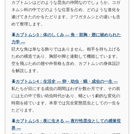
カブトムシはどのような昆虫の仲間なのでしょうか。コガ
ネムシ科の中でどのような位置を占め、どのような進化を
遂げてきたのかをたどります。クワガタムシとの違いも含
めて整理します。
🪲カブトムシ3：体のしくみ ― 角・前胸・翅に秘められた
力学 ―
巨大な角は単なる飾りではありません。相手を持ち上げる
ための構造であり、胸部や脚と連動して機能しています。
空を飛ぶための翅や外骨格も含め、カブトムシの身体設計
を解説します。
🪲カブトムシ4：生活史 ― 卵・幼虫・蛹・成虫の一生 ―
私たちが目にする成虫の期間はわずか数か月です。その前
には土の中で長い幼虫時代があり、蛹という劇的な変化の
時期を経ています。本章では完全変態昆虫としての一生を
たどります。
🪲カブトムシ5：夜に生きる ― 夜行性昆虫としての感覚世
界 ―