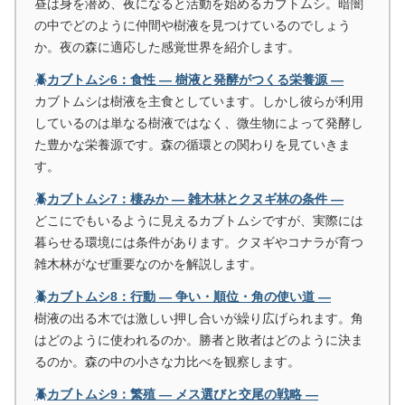
昼は身を潜め、夜になると活動を始めるカブトムシ。暗闇
の中でどのように仲間や樹液を見つけているのでしょう
か。夜の森に適応した感覚世界を紹介します。
🪲カブトムシ6：食性 ― 樹液と発酵がつくる栄養源 ―
カブトムシは樹液を主食としています。しかし彼らが利用
しているのは単なる樹液ではなく、微生物によって発酵し
た豊かな栄養源です。森の循環との関わりを見ていきま
す。
🪲カブトムシ7：棲みか ― 雑木林とクヌギ林の条件 ―
どこにでもいるように見えるカブトムシですが、実際には
暮らせる環境には条件があります。クヌギやコナラが育つ
雑木林がなぜ重要なのかを解説します。
🪲カブトムシ8：行動 ― 争い・順位・角の使い道 ―
樹液の出る木では激しい押し合いが繰り広げられます。角
はどのように使われるのか。勝者と敗者はどのように決ま
るのか。森の中の小さな力比べを観察します。
🪲カブトムシ9：繁殖 ― メス選びと交尾の戦略 ―