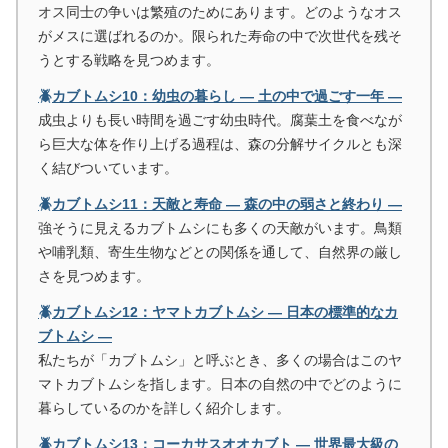
オス同士の争いは繁殖のためにあります。どのようなオス
がメスに選ばれるのか。限られた寿命の中で次世代を残そ
うとする戦略を見つめます。
🪲カブトムシ10：幼虫の暮らし ― 土の中で過ごす一年 ―
成虫よりも長い時間を過ごす幼虫時代。腐葉土を食べなが
ら巨大な体を作り上げる過程は、森の分解サイクルとも深
く結びついています。
🪲カブトムシ11：天敵と寿命 ― 森の中の弱さと終わり ―
強そうに見えるカブトムシにも多くの天敵がいます。鳥類
や哺乳類、寄生生物などとの関係を通して、自然界の厳し
さを見つめます。
🪲カブトムシ12：ヤマトカブトムシ ― 日本の標準的なカ
ブトムシ ―
私たちが「カブトムシ」と呼ぶとき、多くの場合はこのヤ
マトカブトムシを指します。日本の自然の中でどのように
暮らしているのかを詳しく紹介します。
🪲カブトムシ13：コーカサスオオカブト ― 世界最大級の