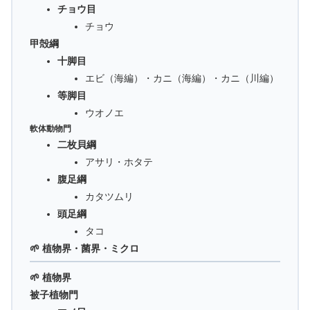
チョウ目
チョウ
甲殻綱
十脚目
エビ（海編）・カニ（海編）・カニ（川編）
等脚目
ウオノエ
軟体動物門
二枚貝綱
アサリ・ホタテ
腹足綱
カタツムリ
頭足綱
タコ
🌱 植物界・菌界・ミクロ
🌱 植物界
被子植物門