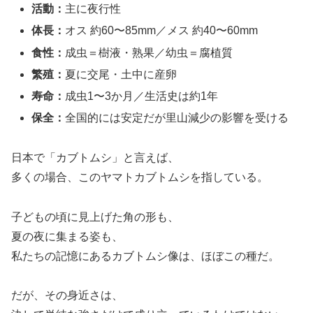
活動：
主に夜行性
体長：
オス 約60〜85mm／メス 約40〜60mm
食性：
成虫＝樹液・熟果／幼虫＝腐植質
繁殖：
夏に交尾・土中に産卵
寿命：
成虫1〜3か月／生活史は約1年
保全：
全国的には安定だが里山減少の影響を受ける
日本で「カブトムシ」と言えば、
多くの場合、このヤマトカブトムシを指している。
子どもの頃に見上げた角の形も、
夏の夜に集まる姿も、
私たちの記憶にあるカブトムシ像は、ほぼこの種だ。
だが、その身近さは、