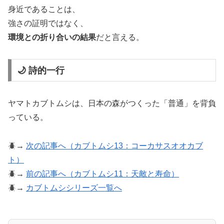
身近であることは、
強さの証明ではなく、
環境との折り合いの結果
だと言える。
🌙 詩的一行
ヤマトカブトムシは、日本の森がつくった「普通」を背負
っている。
🪲→
次の記事へ（カブトムシ13：コーカサスオオカブ
ト）
🪲→
前の記事へ（カブトムシ11：天敵と寿命）
🪲→
カブトムシシリーズ一覧へ