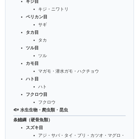
キジ目
キジ・ニワトリ
ペリカン目
サギ
タカ目
タカ
ツル目
ツル
カモ目
マガモ・潜水ガモ・ハクチョウ
ハト目
ハト
フクロウ目
フクロウ
🐟 水生生物・爬虫類・昆虫
条鰭綱（硬骨魚類）
スズキ目
アジ・サバ・タイ・ブリ・カツオ・マグロ・