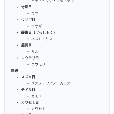
ャチ・ヒツジ・ブタ・ヤギ
奇蹄目
ウマ
ウサギ目
ウサギ
齧歯目（げっしもく）
ネズミ・リス
霊長目
サル
コウモリ目
コウモリ
鳥綱
スズメ目
スズメ・ツバメ・カラス
チドリ目
カモメ
カワセミ目
カワセミ