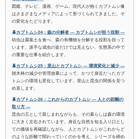
図鑑、テレビ、漫画、ゲーム。現代人が抱くカブトムシ像
はさまざまなメディアによって形づくられてきました。そ
の変化をたどります。
🪲カブトムシ24：森の分解者 ― カブトムシが担う役割 ―
幼虫は腐葉土を食べ、森の有機物を分解する役割を担って
います。派手な成虫の姿だけでは見えない、生態系の中で
の重要な仕事を紹介します。
🪲カブトムシ25：里山とカブトムシ ― 環境変化と減少 ―
雑木林の減少や管理放棄によって、かつて身近だったカブ
トムシの環境も変化しています。里山と昆虫の関係を見つ
め直します。
🪲カブトムシ26：これからのカブトムシ ― 人との距離の
取り方 ―
昆虫の王として親しまれながらも、その暮らしは森の環境
に大きく左右されています。身近な自然を知る入り口とし
ての価値を再確認しながら、人とカブトムシがこれからど
のような距離で関わっていくのかを考え、シリーズを締め