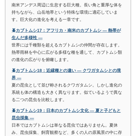
南米アンデス周辺に生息する巨大種。長い角と重厚な体を
持ちながら、山岳地帯という特殊な環境に適応していま
す。巨大化の進化を考える一章です。
🪲カブトムシ17：アフリカ・南米のカブトムシ ― 熱帯が
生んだ多様性 ―
世界には千種類を超えるカブトムシの仲間が存在します。
熱帯雨林を中心に広がる多様な種を通して、カブトムシ類
の進化の広がりを俯瞰します。
🪲カブトムシ18：近縁種との違い ― クワガタムシとの境
界 ―
夏の昆虫として並び称されるクワガタムシ。しかし進化の
系統も体の構造も大きく異なります。似ているようで異な
る二つの昆虫を比較します。
🪲カブトムシ19：日本のカブトムシ文化 ― 夏と子どもと
昆虫採集 ―
日本ではカブトムシは単なる昆虫ではありません。夏休
み、昆虫採集、飼育観察など、多くの人の原風景の中に存