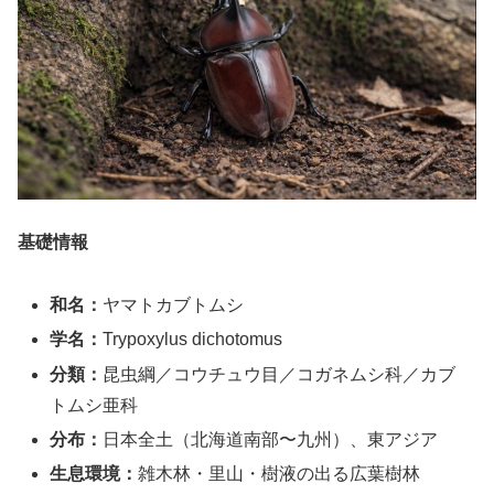
基礎情報
和名：
ヤマトカブトムシ
学名：
Trypoxylus dichotomus
分類：
昆虫綱／コウチュウ目／コガネムシ科／カブ
トムシ亜科
分布：
日本全土（北海道南部〜九州）、東アジア
生息環境：
雑木林・里山・樹液の出る広葉樹林