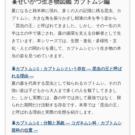
🪲せいかつ生き物図鑑 カブトムシ編
夏になると雑木林に現れ、多くの人の記憶に残る昆虫、カ
ブトムシ。大きな角を振りかざし樹液の木を争う姿から
「昆虫の王」と呼ばれてきました。しかし、その一生の大
半は土の中で過ごされ、森の循環を支える分解者として生
きています。本シリーズでは、生態・進化・多様性・文
化・人との関わりを通して、カブトムシという生き物の本
当の姿を見つめていきます。
🪲カブトムシ1：カブトムシという存在 ― 昆虫の王と呼ば
れる理由 ―
夏の森を代表する昆虫として知られるカブトムシ。その力
強い姿は子どもから大人まで多くの人を魅了してきまし
た。しかし実際には、森の中では決して最強ではなく、限
られた期間だけ活動する存在です。本章では「昆虫の王」
と呼ばれる理由と実際の生態を紹介します。
🪲カブトムシ2：分類と系統 ― コガネムシ科・カブトムシ
亜科の位置 ―