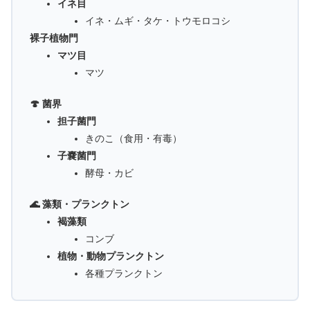
イネ目
イネ・ムギ・タケ・トウモロコシ
裸子植物門
マツ目
マツ
🍄 菌界
担子菌門
きのこ（食用・有毒）
子嚢菌門
酵母・カビ
🌊 藻類・プランクトン
褐藻類
コンブ
植物・動物プランクトン
各種プランクトン