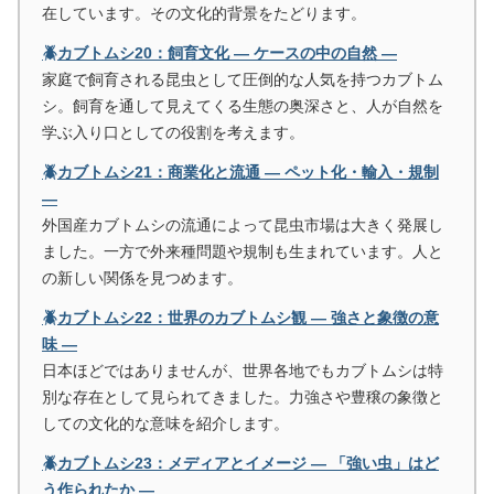
在しています。その文化的背景をたどります。
🪲カブトムシ20：飼育文化 ― ケースの中の自然 ―
家庭で飼育される昆虫として圧倒的な人気を持つカブトム
シ。飼育を通して見えてくる生態の奥深さと、人が自然を
学ぶ入り口としての役割を考えます。
🪲カブトムシ21：商業化と流通 ― ペット化・輸入・規制
―
外国産カブトムシの流通によって昆虫市場は大きく発展し
ました。一方で外来種問題や規制も生まれています。人と
の新しい関係を見つめます。
🪲カブトムシ22：世界のカブトムシ観 ― 強さと象徴の意
味 ―
日本ほどではありませんが、世界各地でもカブトムシは特
別な存在として見られてきました。力強さや豊穣の象徴と
しての文化的な意味を紹介します。
🪲カブトムシ23：メディアとイメージ ― 「強い虫」はど
う作られたか ―