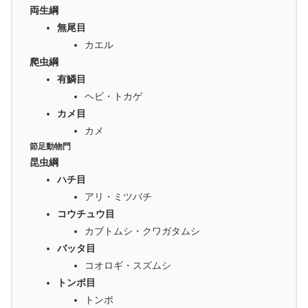
両生綱
無尾目
カエル
爬虫綱
有鱗目
ヘビ・トカゲ
カメ目
カメ
節足動物門
昆虫綱
ハチ目
アリ・ミツバチ
コウチュウ目
カブトムシ・クワガタムシ
バッタ目
コオロギ・スズムシ
トンボ目
トンボ