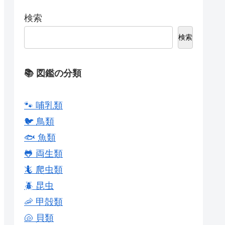
検索
検索
📚 図鑑の分類
🐾 哺乳類
🐦 鳥類
🐟 魚類
🐸 両生類
🦎 爬虫類
🪲 昆虫
🦐 甲殻類
🐚 貝類