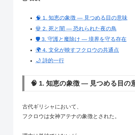
🧠 1. 知恵の象徴 ― 見つめる目の意味
💀 2. 死と闇 ― 恐れられた夜の鳥
🛡️ 3. 守護と魔除け ― 境界を守る存在
🌍 4. 文化が映すフクロウの共通点
🌙 詩的一行
🧠 1. 知恵の象徴 ― 見つめる目の
古代ギリシャにおいて、
フクロウは女神アテナの象徴とされた。