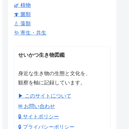
🌿 植物
🍄 菌類
💧 藻類
🪱 寄生・共生
せいかつ生き物図鑑
身近な生き物の生態と文化を、
観察を軸に記録しています。
▶ このサイトについて
✉ お問い合わせ
🔒 サイトポリシー
🔒 プライバシーポリシー