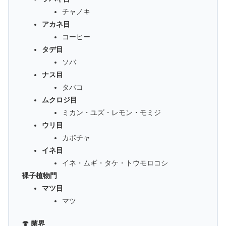
チャノキ
アカネ目
コーヒー
タデ目
ソバ
ナス目
タバコ
ムクロジ目
ミカン・ユズ・レモン・モミジ
ウリ目
カボチャ
イネ目
イネ・ムギ・タケ・トウモロコシ
裸子植物門
マツ目
マツ
🍄 菌界