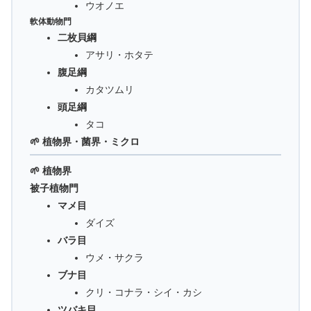
ウオノエ
軟体動物門
二枚貝綱
アサリ・ホタテ
腹足綱
カタツムリ
頭足綱
タコ
🌱 植物界・菌界・ミクロ
🌱 植物界
被子植物門
マメ目
ダイズ
バラ目
ウメ・サクラ
ブナ目
クリ・コナラ・シイ・カシ
ツバキ目