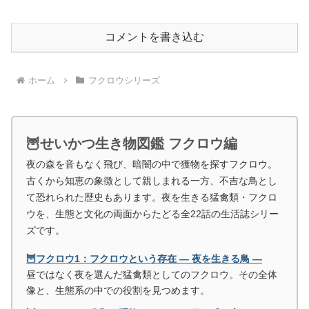
コメントを書き込む
ホーム
フクロウシリーズ
🦉せいかつ生き物図鑑 フクロウ編
夜の森を音もなく飛び、暗闇の中で獲物を探すフクロウ。
古くから知恵の象徴として親しまれる一方、不吉な鳥とし
て恐れられた歴史もあります。夜を生きる猛禽類・フクロ
ウを、生態と文化の両面からたどる全22話の生活誌シリー
ズです。
🦉フクロウ1：フクロウという存在 ― 夜を生きる鳥 ―
昼ではなく夜を選んだ猛禽類としてのフクロウ。その全体
像と、生態系の中での役割を見つめます。