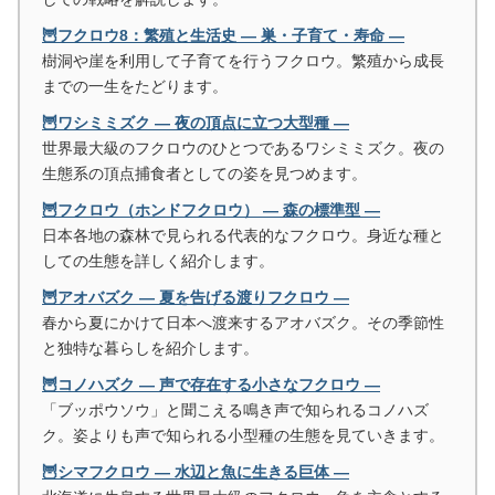
🦉フクロウ8：繁殖と生活史 ― 巣・子育て・寿命 ―
樹洞や崖を利用して子育てを行うフクロウ。繁殖から成長
までの一生をたどります。
🦉ワシミミズク ― 夜の頂点に立つ大型種 ―
世界最大級のフクロウのひとつであるワシミミズク。夜の
生態系の頂点捕食者としての姿を見つめます。
🦉フクロウ（ホンドフクロウ） ― 森の標準型 ―
日本各地の森林で見られる代表的なフクロウ。身近な種と
しての生態を詳しく紹介します。
🦉アオバズク ― 夏を告げる渡りフクロウ ―
春から夏にかけて日本へ渡来するアオバズク。その季節性
と独特な暮らしを紹介します。
🦉コノハズク ― 声で存在する小さなフクロウ ―
「ブッポウソウ」と聞こえる鳴き声で知られるコノハズ
ク。姿よりも声で知られる小型種の生態を見ていきます。
🦉シマフクロウ ― 水辺と魚に生きる巨体 ―