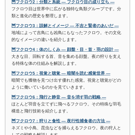
🦉フクロウ2：分類と系統 ― フクロウ目の成り立ち ―
フクロウ目は世界中に広がる独特な鳥類グループです。分
類と進化の歴史を整理します。
🦉フクロウ3：誤解とイメージ ― 不吉と賢者のあいだ ―
地域によって吉鳥にも凶鳥にもなったフクロウ。その文化
的なイメージの違いを紹介します。
🦉フクロウ4：体のしくみ ― 顔盤・目・首・羽の設計 ―
大きな目、回転する首、音を集める顔盤。夜の狩りを支え
る特殊な体の仕組みを解説します。
🦉フクロウ5：視覚と聴覚 ― 暗闇を読む感覚世界 ―
暗闇でも獲物を見つけ出す優れた感覚。視覚と聴覚がどの
ように働いているのかを見ていきます。
🦉フクロウ6：飛行と静音 ― 音を消す羽の戦略 ―
ほとんど羽音を立てずに飛べるフクロウ。その特殊な羽毛
構造と飛行技術を紹介します。
🦉フクロウ7：狩りと食性 ― 夜行性捕食者の方法 ―
ネズミや小鳥、昆虫などを捕らえるフクロウ。夜の狩人と
しての戦略を解説します。