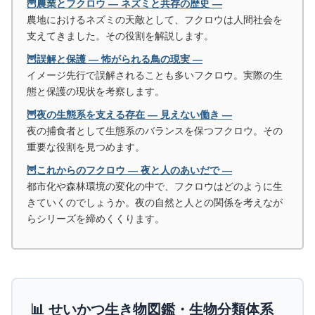
🦉農業とフクロウ ― ネズミと共存の歴史 ―
農地におけるネズミの天敵として、フクロウは人間社会を
支えてきました。その役割を解説します。
🦉誤解と保護 ― 怖がられる鳥の現実 ―
イメージ先行で誤解されることも多いフクロウ。実際の生
態と保護の現状を考察します。
🦉夜の生態系を支える存在 ― 見えない働き ―
夜の捕食者として生態系のバランスを保つフクロウ。その
重要な役割を見つめます。
🦉これからのフクロウ ― 夜と人のあいだで ―
都市化や森林環境の変化の中で、フクロウはどのように生
きていくのでしょうか。夜の自然と人との関係を考えなが
らシリーズを締めくくります。
📊 せいかつ生き物図鑑・生物分類体系