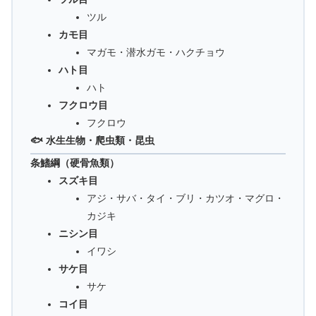
ツル
カモ目
マガモ・潜水ガモ・ハクチョウ
ハト目
ハト
フクロウ目
フクロウ
🐟 水生生物・爬虫類・昆虫
条鰭綱（硬骨魚類）
スズキ目
アジ・サバ・タイ・ブリ・カツオ・マグロ・
カジキ
ニシン目
イワシ
サケ目
サケ
コイ目