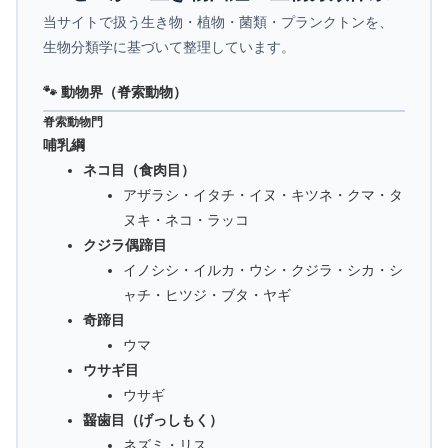
当サイトで扱う生き物・植物・菌類・プランクトンを、
生物分類学に基づいて整理しています。
🐾 動物界（脊索動物）
脊索動物門
哺乳綱
ネコ目（食肉目）
アザラシ・イタチ・イヌ・キツネ・クマ・タ
ヌキ・ネコ・ラッコ
クジラ偶蹄目
イノシシ・イルカ・ウシ・クジラ・シカ・シ
ャチ・ヒツジ・ブタ・ヤギ
奇蹄目
ウマ
ウサギ目
ウサギ
齧歯目（げっしもく）
ネズミ・リス