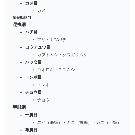
カメ目
カメ
節足動物門
昆虫綱
ハチ目
アリ・ミツバチ
コウチュウ目
カブトムシ・クワガタムシ
バッタ目
コオロギ・スズムシ
トンボ目
トンボ
チョウ目
チョウ
甲殻綱
十脚目
エビ（海編）・カニ（海編）・カニ（川編）
等脚目