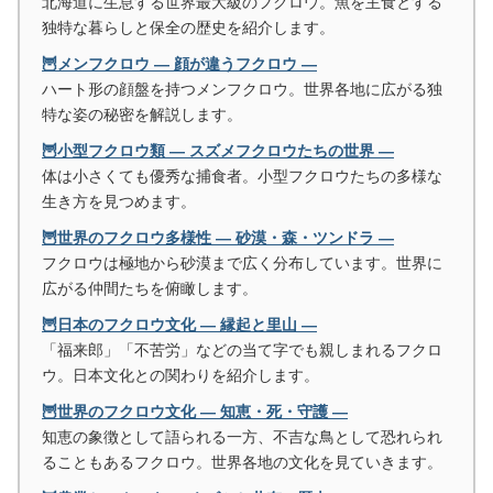
北海道に生息する世界最大級のフクロウ。魚を主食とする
独特な暮らしと保全の歴史を紹介します。
🦉メンフクロウ ― 顔が違うフクロウ ―
ハート形の顔盤を持つメンフクロウ。世界各地に広がる独
特な姿の秘密を解説します。
🦉小型フクロウ類 ― スズメフクロウたちの世界 ―
体は小さくても優秀な捕食者。小型フクロウたちの多様な
生き方を見つめます。
🦉世界のフクロウ多様性 ― 砂漠・森・ツンドラ ―
フクロウは極地から砂漠まで広く分布しています。世界に
広がる仲間たちを俯瞰します。
🦉日本のフクロウ文化 ― 縁起と里山 ―
「福来郎」「不苦労」などの当て字でも親しまれるフクロ
ウ。日本文化との関わりを紹介します。
🦉世界のフクロウ文化 ― 知恵・死・守護 ―
知恵の象徴として語られる一方、不吉な鳥として恐れられ
ることもあるフクロウ。世界各地の文化を見ていきます。