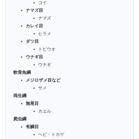
コイ
ナマズ目
ナマズ
カレイ目
ヒラメ
ダツ目
トビウオ
ウナギ目
ウナギ
軟骨魚綱
メジロザメ目など
サメ
両生綱
無尾目
カエル
爬虫綱
有鱗目
ヘビ・トカゲ