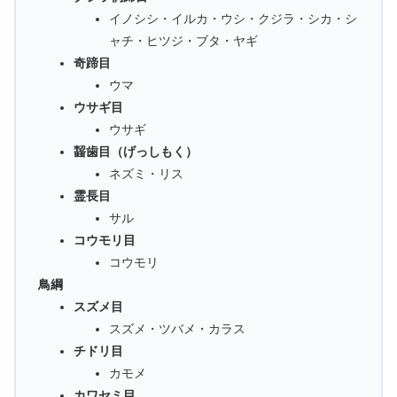
イノシシ・イルカ・ウシ・クジラ・シカ・シ
ャチ・ヒツジ・ブタ・ヤギ
奇蹄目
ウマ
ウサギ目
ウサギ
齧歯目（げっしもく）
ネズミ・リス
霊長目
サル
コウモリ目
コウモリ
鳥綱
スズメ目
スズメ・ツバメ・カラス
チドリ目
カモメ
カワセミ目