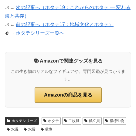
🦪→
次の記事へ（ホタテ19：これからのホタテ ― 変わる
海と共存）
🦪←
前の記事へ（ホタテ17：地域文化とホタテ）
🦪→
ホタテシリーズ一覧へ
📚 Amazonで関連グッズを見る
この生き物のリアルなフィギュアや、専門図鑑が見つかりま
す。
Amazonの商品を見る
ホタテシリーズ
ホタテ
二枚貝
帆立貝
指標生物
水温
水質
環境