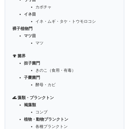
カボチャ
イネ目
イネ・ムギ・タケ・トウモロコシ
裸子植物門
マツ目
マツ
🍄 菌界
担子菌門
きのこ（食用・有毒）
子嚢菌門
酵母・カビ
🌊 藻類・プランクトン
褐藻類
コンブ
植物・動物プランクトン
各種プランクトン