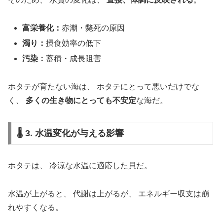
富栄養化：
赤潮・斃死の原因
濁り：
摂食効率の低下
汚染：
蓄積・成長阻害
ホタテが育たない海は、 ホタテにとって悪いだけでな
く、
多くの生き物にとっても不安定
な海だ。
🌡️ 3. 水温変化が与える影響
ホタテは、 冷涼な水温に適応した貝だ。
水温が上がると、 代謝は上がるが、 エネルギー収支は崩
れやすくなる。