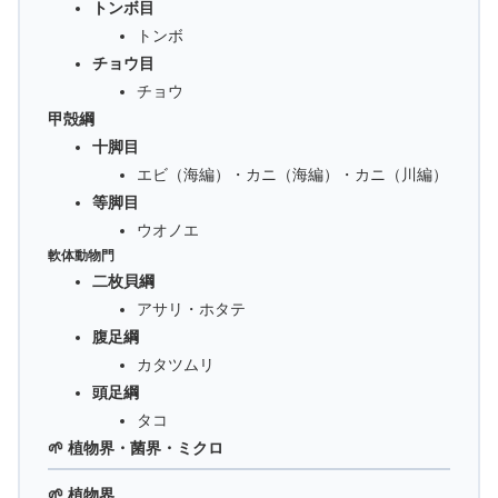
トンボ目
トンボ
チョウ目
チョウ
甲殻綱
十脚目
エビ（海編）・カニ（海編）・カニ（川編）
等脚目
ウオノエ
軟体動物門
二枚貝綱
アサリ・ホタテ
腹足綱
カタツムリ
頭足綱
タコ
🌱 植物界・菌界・ミクロ
🌱 植物界