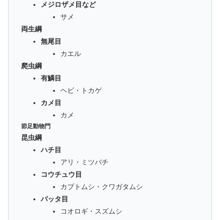
メジロザメ目など
サメ
両生綱
無尾目
カエル
爬虫綱
有鱗目
ヘビ・トカゲ
カメ目
カメ
節足動物門
昆虫綱
ハチ目
アリ・ミツバチ
コウチュウ目
カブトムシ・クワガタムシ
バッタ目
コオロギ・スズムシ