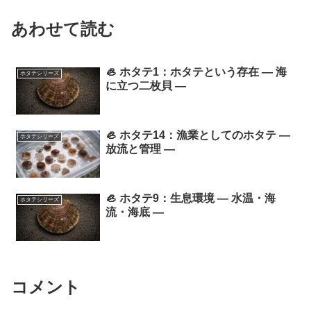
あわせて読む
🦪 ホタテ1：ホタテという存在 ― 海
ホタテシリーズ
に立つ二枚貝 ―
🦪 ホタテ14：漁業としてのホタテ ―
ホタテシリーズ
放流と管理 ―
🦪 ホタテ9：生息環境 ― 水温・海
ホタテシリーズ
流・海底 ―
コメント