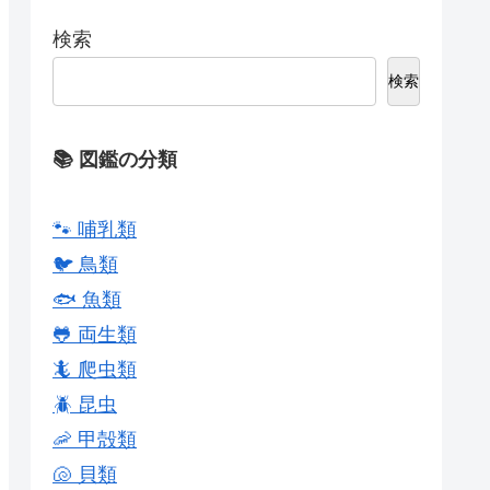
検索
検索
📚 図鑑の分類
🐾 哺乳類
🐦 鳥類
🐟 魚類
🐸 両生類
🦎 爬虫類
🪲 昆虫
🦐 甲殻類
🐚 貝類