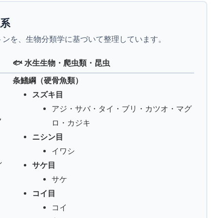
体系
トンを、生物分類学に基づいて整理しています。
🐟 水生生物・爬虫類・昆虫
条鰭綱（硬骨魚類）
スズキ目
アジ・サバ・タイ・ブリ・カツオ・マグ
ク
ロ・カジキ
ニシン目
イワシ
シ
サケ目
サケ
コイ目
コイ