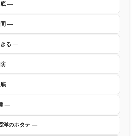
底 ―
間 ―
きる ―
防 ―
底 ―
種 ―
西洋のホタテ ―