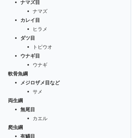
ナマズ目
ナマズ
カレイ目
ヒラメ
ダツ目
トビウオ
ウナギ目
ウナギ
軟骨魚綱
メジロザメ目など
サメ
両生綱
無尾目
カエル
爬虫綱
有鱗目