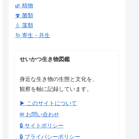
🌿 植物
🍄 菌類
💧 藻類
🪱 寄生・共生
せいかつ生き物図鑑
身近な生き物の生態と文化を、
観察を軸に記録しています。
▶ このサイトについて
✉ お問い合わせ
🔒 サイトポリシー
🔒 プライバシーポリシー