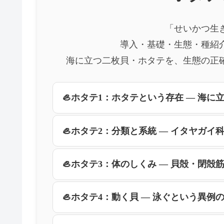
「せいかつ生
導入・基礎・生態・種紹介
海に立つ二枚貝・ホタテを、生態の正
🦪ホタテ1：ホタテという存在 ― 海に
🦪ホタテ2：分類と系統 ― イタヤガイ
🦪ホタテ3：体のしくみ ― 貝殻・閉殻
🦪ホタテ4：動く貝 ― 泳ぐという異例の