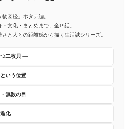
き物図鑑」ホタテ編。
・文化・まとめまで、全19話。
確さと人との距離感から描く生活誌シリーズ。
立つ二枚貝 ―
科という位置 ―
筋・無数の目 ―
進化 ―