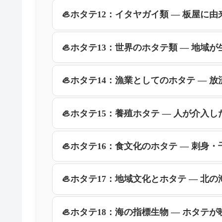
🦪ホタテ12：イタヤガイ類 ― 板屋に
🦪ホタテ13：世界のホタテ類 ― 地域が
🦪ホタテ14：漁業としてのホタテ ― 放
🦪ホタテ15：養殖ホタテ ― 人が介入し
🦪ホタテ16：食文化のホタテ ― 刺身・
🦪ホタテ17：地域文化とホタテ ― 北の
🦪ホタテ18：海の指標生物 ― ホタテが