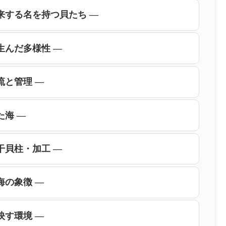
由来する名を持つ貝たち ―
生んだ多様性 ―
流と管理 ―
た海 ―
干貝柱・加工 ―
海の象徴 ―
映す環境 ―