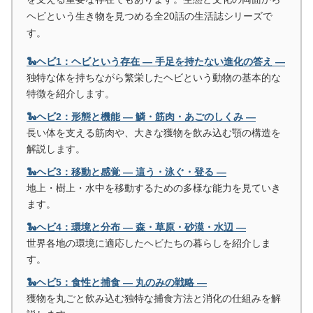
ヘビという生き物を見つめる全20話の生活誌シリーズで
す。
🐍ヘビ1：ヘビという存在 ― 手足を持たない進化の答え ―
独特な体を持ちながら繁栄したヘビという動物の基本的な
特徴を紹介します。
🐍ヘビ2：形態と機能 ― 鱗・筋肉・あごのしくみ ―
長い体を支える筋肉や、大きな獲物を飲み込む顎の構造を
解説します。
🐍ヘビ3：移動と感覚 ― 這う・泳ぐ・登る ―
地上・樹上・水中を移動するための多様な能力を見ていき
ます。
🐍ヘビ4：環境と分布 ― 森・草原・砂漠・水辺 ―
世界各地の環境に適応したヘビたちの暮らしを紹介しま
す。
🐍ヘビ5：食性と捕食 ― 丸のみの戦略 ―
獲物を丸ごと飲み込む独特な捕食方法と消化の仕組みを解