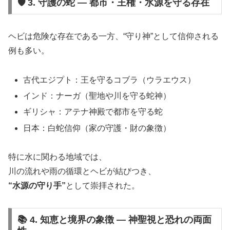
🛡 3. 守護の蛇 ― 都市・王権・水源を守る存在
ヘビは危険な存在である一方、“守り神”として信仰される
例も多い。
古代エジプト：王を守るコブラ（ウラエウス）
インド：ナーガ（聖地や川を守る蛇神）
ギリシャ：アテナ神殿で都市を守る蛇
日本：白蛇信仰（家の守護・財の象徴）
特に水に関わる地域では、
川の流れや雨の循環とヘビが結びつき、
“水源の守り手”
として崇拝された。
📚 4. 知恵と境界の象徴 ― 神聖視と恐れの両面