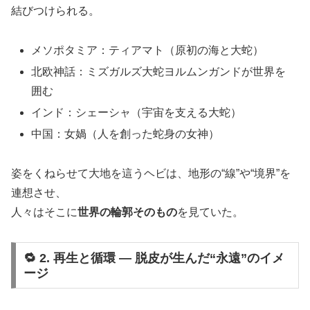
結びつけられる。
メソポタミア：ティアマト（原初の海と大蛇）
北欧神話：ミズガルズ大蛇ヨルムンガンドが世界を
囲む
インド：シェーシャ（宇宙を支える大蛇）
中国：女媧（人を創った蛇身の女神）
姿をくねらせて大地を這うヘビは、地形の“線”や“境界”を
連想させ、
人々はそこに
世界の輪郭そのもの
を見ていた。
🔁 2. 再生と循環 ― 脱皮が生んだ“永遠”のイメ
ージ