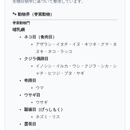
生物分類学に基づいて整理しています。
🐾 動物界（脊索動物）
脊索動物門
哺乳綱
ネコ目（食肉目）
アザラシ・イタチ・イヌ・キツネ・クマ・タ
ヌキ・ネコ・ラッコ
クジラ偶蹄目
イノシシ・イルカ・ウシ・クジラ・シカ・シ
ャチ・ヒツジ・ブタ・ヤギ
奇蹄目
ウマ
ウサギ目
ウサギ
齧歯目（げっしもく）
ネズミ・リス
霊長目