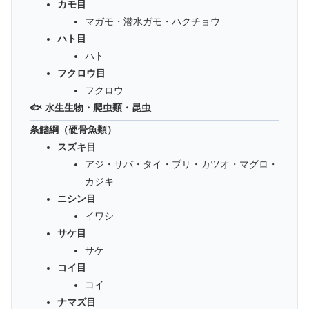
カモ目
マガモ・潜水ガモ・ハクチョウ
ハト目
ハト
フクロウ目
フクロウ
🐟 水生生物・爬虫類・昆虫
条鰭綱（硬骨魚類）
スズキ目
アジ・サバ・タイ・ブリ・カツオ・マグロ・
カジキ
ニシン目
イワシ
サケ目
サケ
コイ目
コイ
ナマズ目