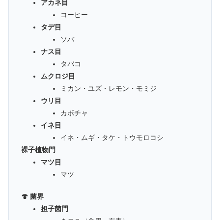
アカネ目
コーヒー
タデ目
ソバ
ナス目
タバコ
ムクロジ目
ミカン・ユズ・レモン・モミジ
ウリ目
カボチャ
イネ目
イネ・ムギ・タケ・トウモロコシ
裸子植物門
マツ目
マツ
🍄 菌界
担子菌門