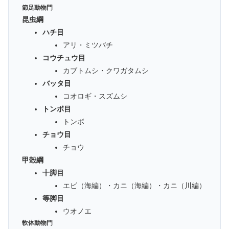
節足動物門
昆虫綱
ハチ目
アリ・ミツバチ
コウチュウ目
カブトムシ・クワガタムシ
バッタ目
コオロギ・スズムシ
トンボ目
トンボ
チョウ目
チョウ
甲殻綱
十脚目
エビ（海編）・カニ（海編）・カニ（川編）
等脚目
ウオノエ
軟体動物門