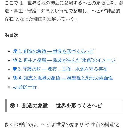
ここでは、世界各地の神話に登場するヘビの象徴性を、創
造・再生・守護・知恵という軸で整理し、ヘビが“神話的
存在”となった理由を紐解いていく。
🐍目次
🌍 1. 創造の象徴 ― 世界を形づくるヘビ
🔁 2. 再生と循環 ― 脱皮が生んだ“永遠”のイメージ
🛡 3. 守護の蛇 ― 都市・王権・水源を守る存在
📚 4. 知恵と境界の象徴 ― 神聖視と恐れの両面性
🌙 詩的一行
🌍 1. 創造の象徴 ― 世界を形づくるヘビ
多くの神話では、ヘビは“世界の始まり”や“宇宙の構造”と