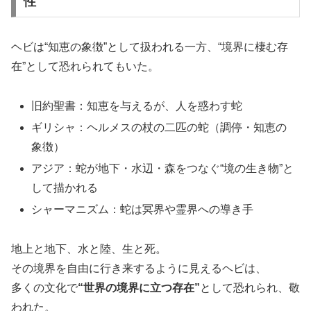
性
ヘビは“知恵の象徴”として扱われる一方、“境界に棲む存
在”として恐れられてもいた。
旧約聖書：知恵を与えるが、人を惑わす蛇
ギリシャ：ヘルメスの杖の二匹の蛇（調停・知恵の
象徴）
アジア：蛇が地下・水辺・森をつなぐ“境の生き物”と
して描かれる
シャーマニズム：蛇は冥界や霊界への導き手
地上と地下、水と陸、生と死。
その境界を自由に行き来するように見えるヘビは、
多くの文化で
“世界の境界に立つ存在”
として恐れられ、敬
われた。