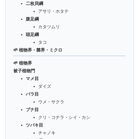
二枚貝綱
アサリ・ホタテ
腹足綱
カタツムリ
頭足綱
タコ
🌱 植物界・菌界・ミクロ
🌱 植物界
被子植物門
マメ目
ダイズ
バラ目
ウメ・サクラ
ブナ目
クリ・コナラ・シイ・カシ
ツバキ目
チャノキ