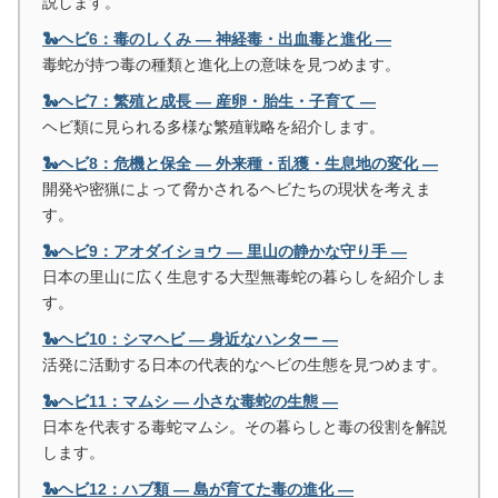
説します。
🐍ヘビ6：毒のしくみ ― 神経毒・出血毒と進化 ―
毒蛇が持つ毒の種類と進化上の意味を見つめます。
🐍ヘビ7：繁殖と成長 ― 産卵・胎生・子育て ―
ヘビ類に見られる多様な繁殖戦略を紹介します。
🐍ヘビ8：危機と保全 ― 外来種・乱獲・生息地の変化 ―
開発や密猟によって脅かされるヘビたちの現状を考えま
す。
🐍ヘビ9：アオダイショウ ― 里山の静かな守り手 ―
日本の里山に広く生息する大型無毒蛇の暮らしを紹介しま
す。
🐍ヘビ10：シマヘビ ― 身近なハンター ―
活発に活動する日本の代表的なヘビの生態を見つめます。
🐍ヘビ11：マムシ ― 小さな毒蛇の生態 ―
日本を代表する毒蛇マムシ。その暮らしと毒の役割を解説
します。
🐍ヘビ12：ハブ類 ― 島が育てた毒の進化 ―