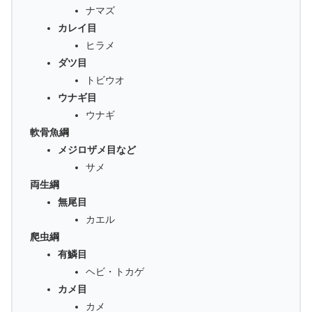
ナマズ
カレイ目
ヒラメ
ダツ目
トビウオ
ウナギ目
ウナギ
軟骨魚綱
メジロザメ目など
サメ
両生綱
無尾目
カエル
爬虫綱
有鱗目
ヘビ・トカゲ
カメ目
カメ