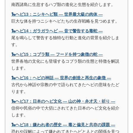
南西諸島に生息するハブ類の進化と生態を紹介します。
🐍ヘビ13：ニシキヘビ類 ― 世界最大級の肉体 ―
巨大な体を持つニシキヘビたちの生存戦略を見つめます。
🐍ヘビ14：ガラガラヘビ ― 音で警告する毒蛇 ―
尾を鳴らして警告する独特な行動と進化の背景を紹介しま
す。
🐍ヘビ15：コブラ類 ― フードを持つ象徴の蛇 ―
世界各地の文化にも登場するコブラ類の生態と特徴を解説
します。
🐍ヘビ16：ヘビの神話 ― 世界の創造と再生の象徴 ―
古代から神話や宗教の中で語られてきたヘビの意味をたど
ります。
🐍ヘビ17：日本のヘビ文化 ― 山の神・弁才天・祈り ―
信仰や民俗の中で大切にされてきた日本のヘビ文化を紹介
します。
🐍ヘビ18：嫌われ者の歴史 ― 毒と偏見と共存の課題 ―
恐れや誤解によって嫌われてきたヘビと人との関係を見つ