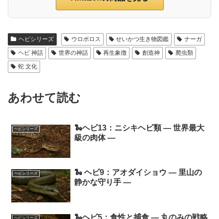
ヘビシリーズ
ウロボロス
せいかつ生き物図鑑
ナーガ
ヘビ 神話
世界の神話
再生象徴
創造神
爬虫類
蛇 文化
あわせて読む
🐍ヘビ13：ニシキヘビ類 ― 世界最大
ヘビシリーズ
級の肉体 ―
🐍 ヘビ9：アオダイショウ ― 里山の
ヘビシリーズ
静かな守り手 ―
🐍ヘビ5：食性と捕食 ― 丸のみの戦略
ヘビシリーズ