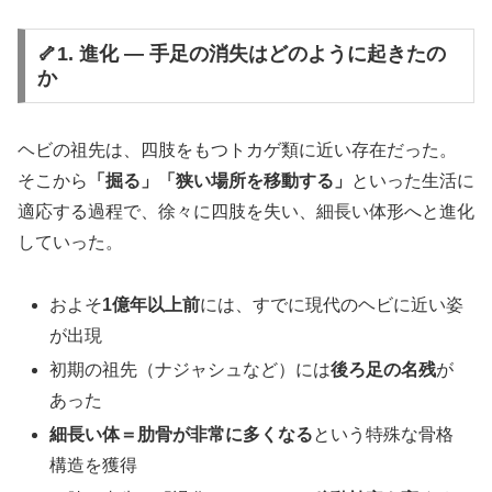
🦴1. 進化 ― 手足の消失はどのように起きたの
か
ヘビの祖先は、四肢をもつトカゲ類に近い存在だった。
そこから
「掘る」「狭い場所を移動する」
といった生活に
適応する過程で、徐々に四肢を失い、細長い体形へと進化
していった。
およそ
1億年以上前
には、すでに現代のヘビに近い姿
が出現
初期の祖先（ナジャシュなど）には
後ろ足の名残
が
あった
細長い体＝肋骨が非常に多くなる
という特殊な骨格
構造を獲得