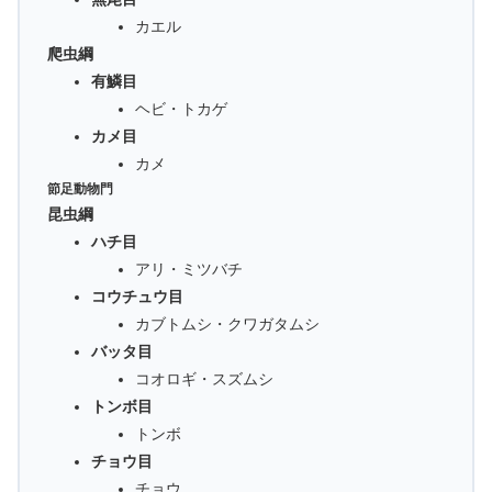
カエル
爬虫綱
有鱗目
ヘビ・トカゲ
カメ目
カメ
節足動物門
昆虫綱
ハチ目
アリ・ミツバチ
コウチュウ目
カブトムシ・クワガタムシ
バッタ目
コオロギ・スズムシ
トンボ目
トンボ
チョウ目
チョウ