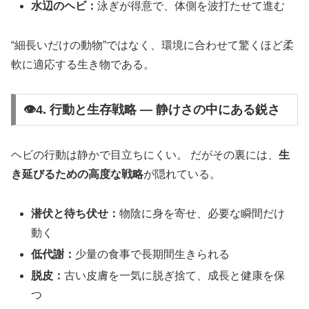
水辺のヘビ：
泳ぎが得意で、体側を波打たせて進む
“細長いだけの動物”ではなく、環境に合わせて驚くほど柔
軟に適応する生き物である。
👁4. 行動と生存戦略 ― 静けさの中にある鋭さ
ヘビの行動は静かで目立ちにくい。 だがその裏には、
生
き延びるための高度な戦略
が隠れている。
潜伏と待ち伏せ：
物陰に身を寄せ、必要な瞬間だけ
動く
低代謝：
少量の食事で長期間生きられる
脱皮：
古い皮膚を一気に脱ぎ捨て、成長と健康を保
つ