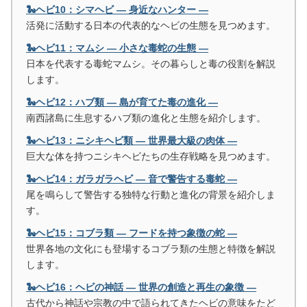
🐍ヘビ10：シマヘビ ― 身近なハンター ―
活発に活動する日本の代表的なヘビの生態を見つめます。
🐍ヘビ11：マムシ ― 小さな毒蛇の生態 ―
日本を代表する毒蛇マムシ。その暮らしと毒の役割を解説
します。
🐍ヘビ12：ハブ類 ― 島が育てた毒の進化 ―
南西諸島に生息するハブ類の進化と生態を紹介します。
🐍ヘビ13：ニシキヘビ類 ― 世界最大級の肉体 ―
巨大な体を持つニシキヘビたちの生存戦略を見つめます。
🐍ヘビ14：ガラガラヘビ ― 音で警告する毒蛇 ―
尾を鳴らして警告する独特な行動と進化の背景を紹介しま
す。
🐍ヘビ15：コブラ類 ― フードを持つ象徴の蛇 ―
世界各地の文化にも登場するコブラ類の生態と特徴を解説
します。
🐍ヘビ16：ヘビの神話 ― 世界の創造と再生の象徴 ―
古代から神話や宗教の中で語られてきたヘビの意味をたど