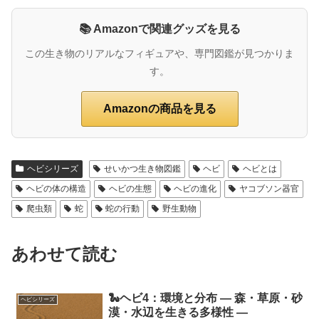
📚 Amazonで関連グッズを見る
この生き物のリアルなフィギュアや、専門図鑑が見つかりま
す。
Amazonの商品を見る
ヘビシリーズ
せいかつ生き物図鑑
ヘビ
ヘビとは
ヘビの体の構造
ヘビの生態
ヘビの進化
ヤコブソン器官
爬虫類
蛇
蛇の行動
野生動物
あわせて読む
🐍ヘビ4：環境と分布 ― 森・草原・砂
ヘビシリーズ
漠・水辺を生きる多様性 ―