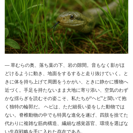
― 草むらの奥、落ち葉の下、岩の隙間。音もなく影がほ
どけるように動き、地面をするすると走り抜けていく。と
きに体を持ち上げて周囲をうかがい、ときに静かに獲物へ
近づく。手足を持たないまま大地に寄り添い、空気のわず
かな揺らぎを読むその姿こそ、私たちが“ヘビ”と聞いて抱
く独特の輪郭だ。 ヘビは、ただ細長い姿をした動物では
ない。脊椎動物の中でも特異な進化を遂げ、四肢を捨てた
代わりに複雑な筋肉構造、繊細な感覚器官、環境を選ばな
い生存戦略を手に入れた存在である。