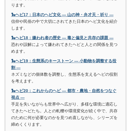
ります。
🐍ヘビ17：日本のヘビ文化 ― 山の神・弁才天・祈り ―
信仰や民俗の中で大切にされてきた日本のヘビ文化を紹介
します。
🐍ヘビ18：嫌われ者の歴史 ― 毒と偏見と共存の課題 ―
恐れや誤解によって嫌われてきたヘビと人との関係を見つ
めます。
🐍ヘビ19：生態系のキーストーン ― 小動物を調整する役
割 ―
ネズミなどの個体数を調整し、生態系を支えるヘビの役割
を考えます。
🐍ヘビ20：これからのヘビ ― 都市・農地・自然をつなぐ
視点 ―
手足を失いながらも世界中へ広がり、多様な環境に適応し
てきたヘビたち。人との軋轢や環境変化が続く中で、共存
のために何が必要なのかを見つめ直しながら、シリーズを
締めくくります。