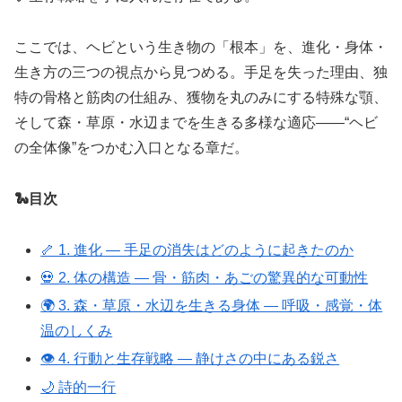
ここでは、ヘビという生き物の「根本」を、進化・身体・
生き方の三つの視点から見つめる。手足を失った理由、独
特の骨格と筋肉の仕組み、獲物を丸のみにする特殊な顎、
そして森・草原・水辺までを生きる多様な適応――“ヘビ
の全体像”をつかむ入口となる章だ。
🐍目次
🦴 1. 進化 ― 手足の消失はどのように起きたのか
💀 2. 体の構造 ― 骨・筋肉・あごの驚異的な可動性
🌍 3. 森・草原・水辺を生きる身体 ― 呼吸・感覚・体
温のしくみ
👁 4. 行動と生存戦略 ― 静けさの中にある鋭さ
🌙 詩的一行