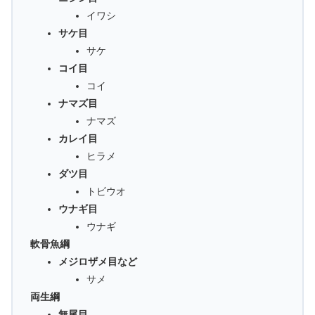
イワシ
サケ目
サケ
コイ目
コイ
ナマズ目
ナマズ
カレイ目
ヒラメ
ダツ目
トビウオ
ウナギ目
ウナギ
軟骨魚綱
メジロザメ目など
サメ
両生綱
無尾目