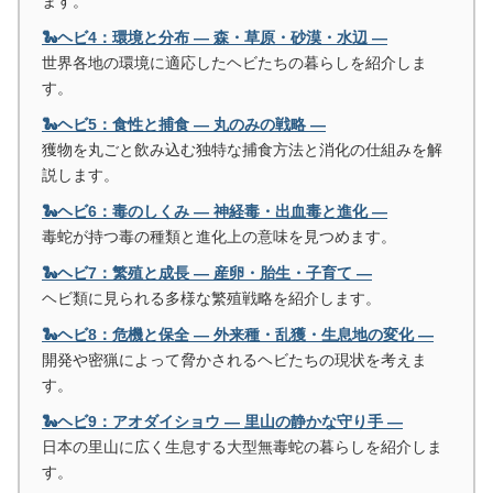
ます。
🐍ヘビ4：環境と分布 ― 森・草原・砂漠・水辺 ―
世界各地の環境に適応したヘビたちの暮らしを紹介しま
す。
🐍ヘビ5：食性と捕食 ― 丸のみの戦略 ―
獲物を丸ごと飲み込む独特な捕食方法と消化の仕組みを解
説します。
🐍ヘビ6：毒のしくみ ― 神経毒・出血毒と進化 ―
毒蛇が持つ毒の種類と進化上の意味を見つめます。
🐍ヘビ7：繁殖と成長 ― 産卵・胎生・子育て ―
ヘビ類に見られる多様な繁殖戦略を紹介します。
🐍ヘビ8：危機と保全 ― 外来種・乱獲・生息地の変化 ―
開発や密猟によって脅かされるヘビたちの現状を考えま
す。
🐍ヘビ9：アオダイショウ ― 里山の静かな守り手 ―
日本の里山に広く生息する大型無毒蛇の暮らしを紹介しま
す。