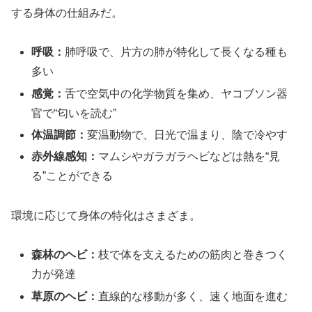
する身体の仕組みだ。
呼吸：
肺呼吸で、片方の肺が特化して長くなる種も
多い
感覚：
舌で空気中の化学物質を集め、ヤコブソン器
官で“匂いを読む”
体温調節：
変温動物で、日光で温まり、陰で冷やす
赤外線感知：
マムシやガラガラヘビなどは熱を“見
る”ことができる
環境に応じて身体の特化はさまざま。
森林のヘビ：
枝で体を支えるための筋肉と巻きつく
力が発達
草原のヘビ：
直線的な移動が多く、速く地面を進む