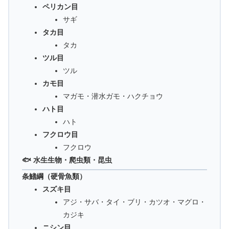
ペリカン目
サギ
タカ目
タカ
ツル目
ツル
カモ目
マガモ・潜水ガモ・ハクチョウ
ハト目
ハト
フクロウ目
フクロウ
🐟 水生生物・爬虫類・昆虫
条鰭綱（硬骨魚類）
スズキ目
アジ・サバ・タイ・ブリ・カツオ・マグロ・
カジキ
ニシン目