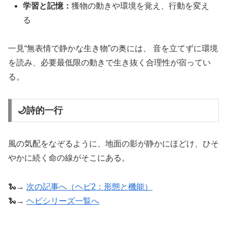
学習と記憶：
獲物の動きや環境を覚え、行動を変え
る
一見“無表情で静かな生き物”の奥には、 音を立てずに環境
を読み、必要最低限の動きで生き抜く合理性が宿ってい
る。
🌙詩的一行
風の気配をなぞるように、地面の影が静かにほどけ、ひそ
やかに続く命の線がそこにある。
🐍→
次の記事へ（ヘビ2：形態と機能）
🐍→
ヘビシリーズ一覧へ