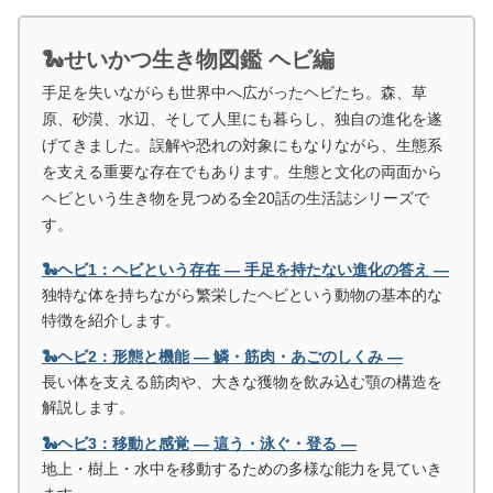
🐍せいかつ生き物図鑑 ヘビ編
手足を失いながらも世界中へ広がったヘビたち。森、草
原、砂漠、水辺、そして人里にも暮らし、独自の進化を遂
げてきました。誤解や恐れの対象にもなりながら、生態系
を支える重要な存在でもあります。生態と文化の両面から
ヘビという生き物を見つめる全20話の生活誌シリーズで
す。
🐍ヘビ1：ヘビという存在 ― 手足を持たない進化の答え ―
独特な体を持ちながら繁栄したヘビという動物の基本的な
特徴を紹介します。
🐍ヘビ2：形態と機能 ― 鱗・筋肉・あごのしくみ ―
長い体を支える筋肉や、大きな獲物を飲み込む顎の構造を
解説します。
🐍ヘビ3：移動と感覚 ― 這う・泳ぐ・登る ―
地上・樹上・水中を移動するための多様な能力を見ていき