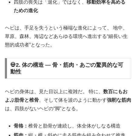
四肢の喪失は「退化」ではなく、
移動効率を高める
ための進化
ヘビは、手足を失うという極端な進化によって、 地中、
草原、森林、海辺などあらゆる環境へ進出する“細長い生
態的成功者”となった。
💀2. 体の構造 ― 骨・筋肉・あごの驚異的な可
動性
ヘビの身体は、見た目以上に複雑だ。 特に、
数百にもお
よぶ肋骨と椎骨
、そして体を波のように動かす
強靭な筋肉
は、四肢がないヘビの“脚”となる。
骨格：
椎骨と肋骨が連続し、体全体がしなる構造
筋肉：
縦・横・斜めに走る筋肉を組み合わせて推進