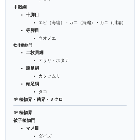
甲殻綱
十脚目
エビ（海編）・カニ（海編）・カニ（川編）
等脚目
ウオノエ
軟体動物門
二枚貝綱
アサリ・ホタテ
腹足綱
カタツムリ
頭足綱
タコ
🌱 植物界・菌界・ミクロ
🌱 植物界
被子植物門
マメ目
ダイズ