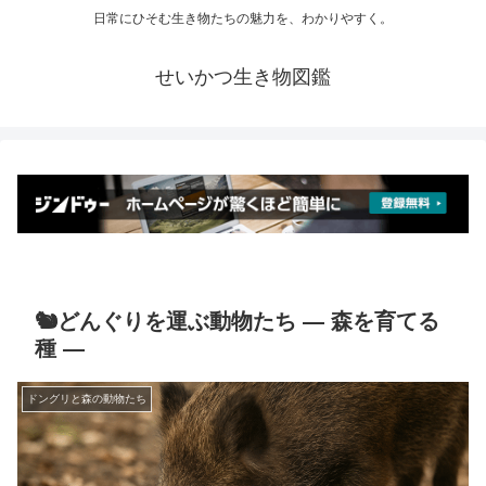
日常にひそむ生き物たちの魅力を、わかりやすく。
せいかつ生き物図鑑
🐿️どんぐりを運ぶ動物たち ― 森を育てる
種 ―
ドングリと森の動物たち