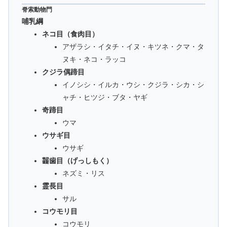
脊索動物門
哺乳綱
ネコ目（食肉目）
アザラシ・イタチ・イヌ・キツネ・クマ・タ
ヌキ・ネコ・ラッコ
クジラ偶蹄目
イノシシ・イルカ・ウシ・クジラ・シカ・シ
ャチ・ヒツジ・ブタ・ヤギ
奇蹄目
ウマ
ウサギ目
ウサギ
齧歯目（げっしもく）
ネズミ・リス
霊長目
サル
コウモリ目
コウモリ