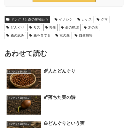
ドングリと森の動物たち
イノシシ
カケス
クマ
どんぐり
リス
共生
命の循環
木の実
森の恵み
森を育てる
秋の森
自然観察
あわせて読む
🌾人とどんぐり
ドングリと森の動物たち
🍂落ちた実の詩
ドングリと森の動物たち
🌰どんぐりという実
ドングリと森の動物たち