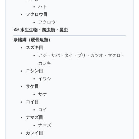
ハト
フクロウ目
フクロウ
🐟 水生生物・爬虫類・昆虫
条鰭綱（硬骨魚類）
スズキ目
アジ・サバ・タイ・ブリ・カツオ・マグロ・
カジキ
ニシン目
イワシ
サケ目
サケ
コイ目
コイ
ナマズ目
ナマズ
カレイ目