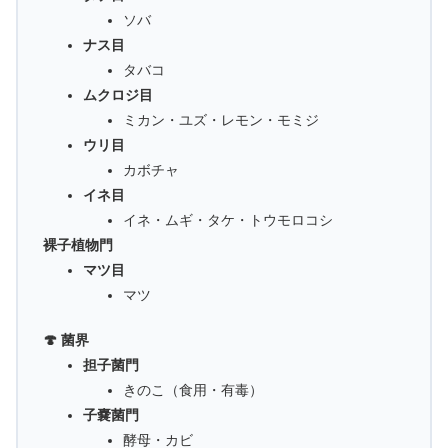
ソバ
ナス目
タバコ
ムクロジ目
ミカン・ユズ・レモン・モミジ
ウリ目
カボチャ
イネ目
イネ・ムギ・タケ・トウモロコシ
裸子植物門
マツ目
マツ
🍄 菌界
担子菌門
きのこ（食用・有毒）
子嚢菌門
酵母・カビ