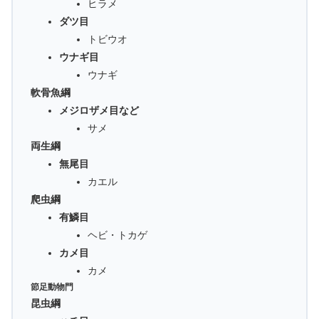
ヒラメ
ダツ目
トビウオ
ウナギ目
ウナギ
軟骨魚綱
メジロザメ目など
サメ
両生綱
無尾目
カエル
爬虫綱
有鱗目
ヘビ・トカゲ
カメ目
カメ
節足動物門
昆虫綱