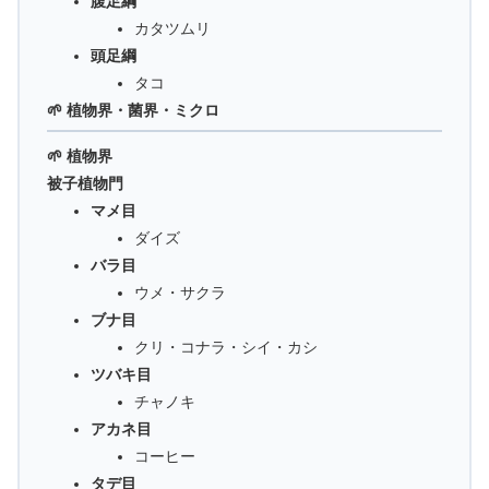
腹足綱
カタツムリ
頭足綱
タコ
🌱 植物界・菌界・ミクロ
🌱 植物界
被子植物門
マメ目
ダイズ
バラ目
ウメ・サクラ
ブナ目
クリ・コナラ・シイ・カシ
ツバキ目
チャノキ
アカネ目
コーヒー
タデ目