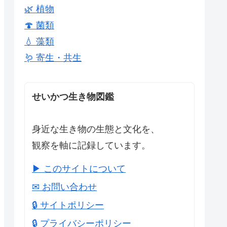
🌿 植物
🍄 菌類
💧 藻類
🪱 寄生・共生
せいかつ生き物図鑑
身近な生き物の生態と文化を、
観察を軸に記録しています。
▶ このサイトについて
✉ お問い合わせ
🔒 サイトポリシー
🔒 プライバシーポリシー