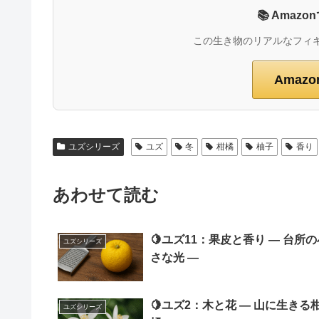
📚 Ama
この生き物のリアルなフィ
Amaz
ユズシリーズ
ユズ
冬
柑橘
柚子
香り
あわせて読む
🍋ユズ11：果皮と香り ― 台所の
ユズシリーズ
さな光 ―
🍋ユズ2：木と花 ― 山に生きる
ユズシリーズ