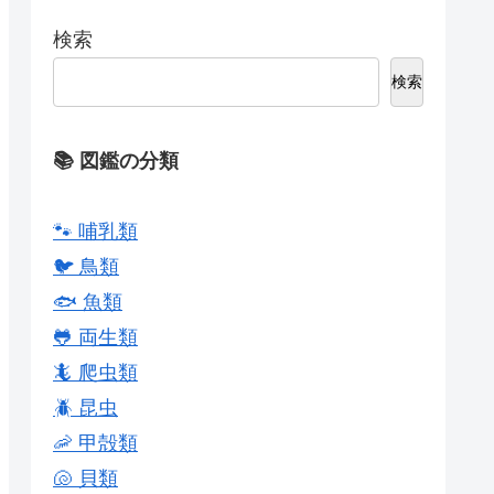
検索
検索
📚 図鑑の分類
🐾 哺乳類
🐦 鳥類
🐟 魚類
🐸 両生類
🦎 爬虫類
🪲 昆虫
🦐 甲殻類
🐚 貝類