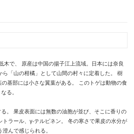
低木で、 原産は中国の揚子江上流域。日本には奈良
から「山の柑橘」として山間の村々に定着した。 樹
葉の基部には小さな翼葉がある。 このトゲは動物の食
となる。
る。 果皮表面には無数の油胞が並び、そこに香りの
トラール、γ-テルピネン。 冬の寒さで果皮の水分が
う澄んで感じられる。