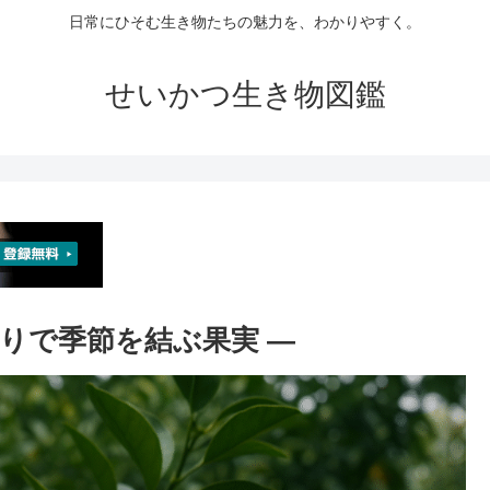
日常にひそむ生き物たちの魅力を、わかりやすく。
せいかつ生き物図鑑
香りで季節を結ぶ果実 ―