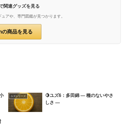
zonで関連グッズを見る
ギュアや、専門図鑑が見つかります。
onの商品を見る
小
🍋ユズ6：多田錦 ― 種のないやさ
ユズシリーズ
しさ ―
柑