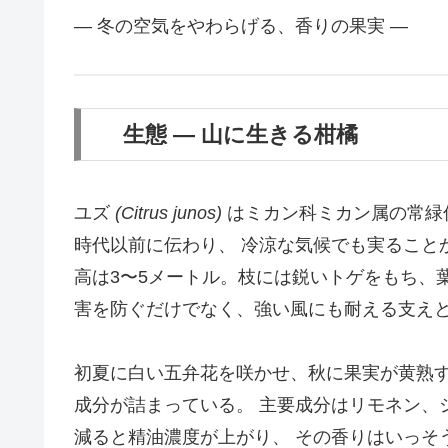
― 冬の空気をやわらげる、香りの果実 ―
生態 ― 山に生きる柑橘
ユズ
(Citrus junos)
はミカン科ミカン属の常緑
時代以前に伝わり、 冷涼な気候でも実ること
高は3〜5メートル。枝には鋭いトゲをもち、
害を防ぐだけでなく、強い風にも耐える支え
初夏に白い五弁花を咲かせ、秋に果実が黄熟す
成分が詰まっている。 主要成分はリモネン、シ
減ると精油濃度が上がり、 その香りはいっそ