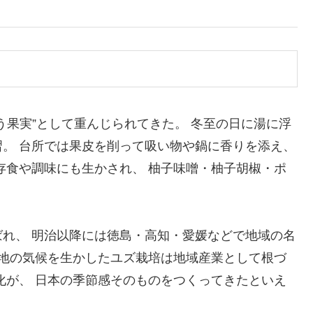
う果実”として重んじられてきた。 冬至の日に湯に浮
。 台所では果皮を削って吸い物や鍋に香りを添え、
存食や調味にも生かされ、 柚子味噌・柚子胡椒・ポ
れ、 明治以降には徳島・高知・愛媛などで地域の名
間地の気候を生かしたユズ栽培は地域産業として根づ
化が、 日本の季節感そのものをつくってきたといえ