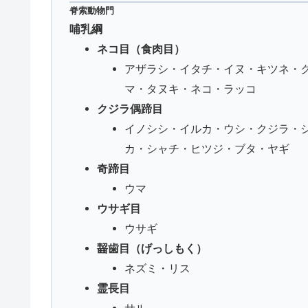
脊索動物門
哺乳綱
ネコ目（食肉目）
アザラシ・イタチ・イヌ・キツネ・
マ・タヌキ・ネコ・ラッコ
クジラ偶蹄目
イノシシ・イルカ・ウシ・クジラ・
カ・シャチ・ヒツジ・ブタ・ヤギ
奇蹄目
ウマ
ウサギ目
ウサギ
齧歯目（げっしもく）
ネズミ・リス
霊長目
サル