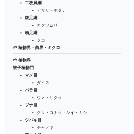
二枚貝綱
アサリ・ホタテ
腹足綱
カタツムリ
頭足綱
タコ
🌱 植物界・菌界・ミクロ
🌱 植物界
被子植物門
マメ目
ダイズ
バラ目
ウメ・サクラ
ブナ目
クリ・コナラ・シイ・カシ
ツバキ目
チャノキ