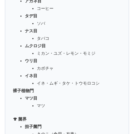
アカネ目
コーヒー
タデ目
ソバ
ナス目
タバコ
ムクロジ目
ミカン・ユズ・レモン・モミジ
ウリ目
カボチャ
イネ目
イネ・ムギ・タケ・トウモロコシ
裸子植物門
マツ目
マツ
🍄 菌界
担子菌門