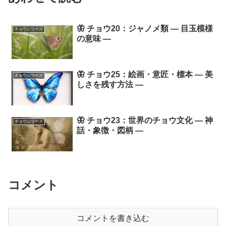
🦋 チョウ20：ジャノメ類 ― 目玉模様
チョウシリーズ
の意味 ―
🦋 チョウ25：絵画・意匠・標本 ― 美
チョウシリーズ
しさを残す方法 ―
🦋 チョウ23：世界のチョウ文化 ― 神
チョウシリーズ
話・象徴・図柄 ―
コメント
コメントを書き込む