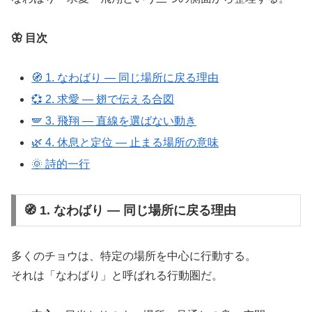
🦋 目次
🧭 1. なわばり ― 同じ場所に戻る理由
💞 2. 求愛 ― 翅で伝える合図
🪽 3. 飛翔 ― 直線を選ばない動き
🌿 4. 休息と定位 ― 止まる場所の意味
🌞 詩的一行
🧭 1. なわばり ― 同じ場所に戻る理由
多くのチョウは、特定の場所を中心に行動する。
それは「なわばり」と呼ばれる行動圏だ。