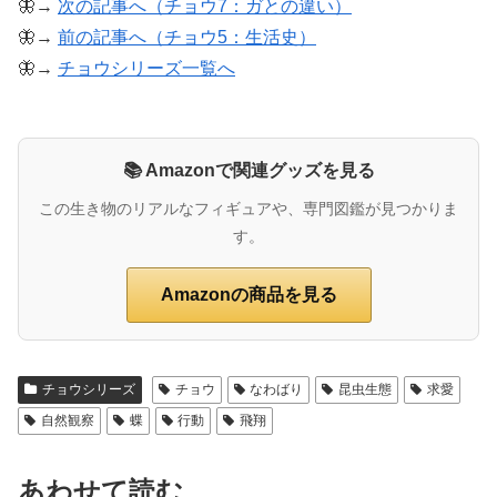
🦋→
次の記事へ（チョウ7：ガとの違い）
🦋→
前の記事へ（チョウ5：生活史）
🦋→
チョウシリーズ一覧へ
📚 Amazonで関連グッズを見る
この生き物のリアルなフィギュアや、専門図鑑が見つかりま
す。
Amazonの商品を見る
チョウシリーズ
チョウ
なわばり
昆虫生態
求愛
自然観察
蝶
行動
飛翔
あわせて読む