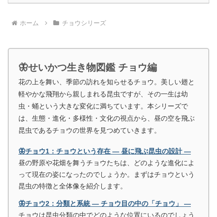
ホーム
チョウシリーズ
🦋せいかつ生き物図鑑 チョウ編
花の上を舞い、季節の訪れを知らせるチョウ。美しい翅と
軽やかな飛翔から親しまれる昆虫ですが、その一生は幼
虫・蛹という大きな変化に満ちています。本シリーズで
は、生態・進化・多様性・文化の視点から、昼の空を飛ぶ
昆虫であるチョウの世界を見つめていきます。
🦋チョウ1：チョウという存在 ― 昼に飛ぶ昆虫の設計 ―
昼の野原や花畑を舞うチョウたちは、どのような進化によ
って現在の姿になったのでしょうか。まずはチョウという
昆虫の特徴と全体像を紹介します。
🦋チョウ2：分類と系統 ― チョウ目の中の「チョウ」 ―
チョウは昆虫分類の中でどのような位置にいるのでしょう