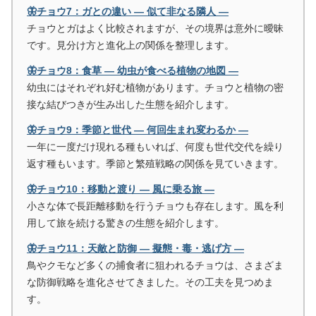
🦋チョウ7：ガとの違い ― 似て非なる隣人 ―
チョウとガはよく比較されますが、その境界は意外に曖昧
です。見分け方と進化上の関係を整理します。
🦋チョウ8：食草 ― 幼虫が食べる植物の地図 ―
幼虫にはそれぞれ好む植物があります。チョウと植物の密
接な結びつきが生み出した生態を紹介します。
🦋チョウ9：季節と世代 ― 何回生まれ変わるか ―
一年に一度だけ現れる種もいれば、何度も世代交代を繰り
返す種もいます。季節と繁殖戦略の関係を見ていきます。
🦋チョウ10：移動と渡り ― 風に乗る旅 ―
小さな体で長距離移動を行うチョウも存在します。風を利
用して旅を続ける驚きの生態を紹介します。
🦋チョウ11：天敵と防御 ― 擬態・毒・逃げ方 ―
鳥やクモなど多くの捕食者に狙われるチョウは、さまざま
な防御戦略を進化させてきました。その工夫を見つめま
す。