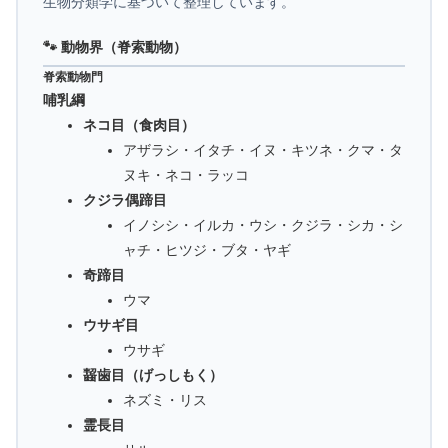
生物分類学に基づいて整理しています。
🐾 動物界（脊索動物）
脊索動物門
哺乳綱
ネコ目（食肉目）
アザラシ・イタチ・イヌ・キツネ・クマ・タ
ヌキ・ネコ・ラッコ
クジラ偶蹄目
イノシシ・イルカ・ウシ・クジラ・シカ・シ
ャチ・ヒツジ・ブタ・ヤギ
奇蹄目
ウマ
ウサギ目
ウサギ
齧歯目（げっしもく）
ネズミ・リス
霊長目