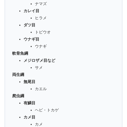
ナマズ
カレイ目
ヒラメ
ダツ目
トビウオ
ウナギ目
ウナギ
軟骨魚綱
メジロザメ目など
サメ
両生綱
無尾目
カエル
爬虫綱
有鱗目
ヘビ・トカゲ
カメ目
カメ