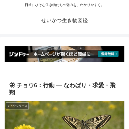
日常にひそむ生き物たちの魅力を、わかりやすく。
せいかつ生き物図鑑
🦋 チョウ6：行動 ― なわばり・求愛・飛
翔 ―
チョウシリーズ