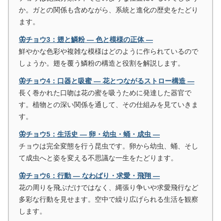
か。ガとの関係も含めながら、系統と進化の歴史をたどり
ます。
🦋チョウ3：翅と鱗粉 ― 色と模様の正体 ―
鮮やかな色彩や複雑な模様はどのように作られているので
しょうか。翅を覆う鱗粉の構造と役割を解説します。
🦋チョウ4：口器と吸蜜 ― 花とつながるストロー構造 ―
長く巻かれた口吻は花の蜜を吸うために発達した器官で
す。植物との深い関係を通して、その仕組みを見ていきま
す。
🦋チョウ5：生活史 ― 卵・幼虫・蛹・成虫 ―
チョウは完全変態を行う昆虫です。卵から幼虫、蛹、そし
て成虫へと姿を変える不思議な一生をたどります。
🦋チョウ6：行動 ― なわばり・求愛・飛翔 ―
花の周りを飛ぶだけではなく、縄張り争いや求愛飛行など
多彩な行動を見せます。空中で繰り広げられる生活を観察
します。