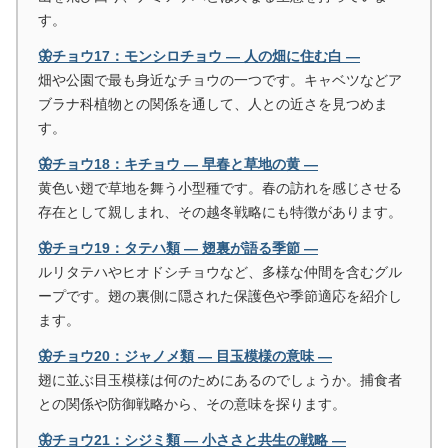
す。
🦋チョウ17：モンシロチョウ ― 人の畑に住む白 ―
畑や公園で最も身近なチョウの一つです。キャベツなどア
ブラナ科植物との関係を通して、人との近さを見つめま
す。
🦋チョウ18：キチョウ ― 早春と草地の黄 ―
黄色い翅で草地を舞う小型種です。春の訪れを感じさせる
存在として親しまれ、その越冬戦略にも特徴があります。
🦋チョウ19：タテハ類 ― 翅裏が語る季節 ―
ルリタテハやヒオドシチョウなど、多様な仲間を含むグル
ープです。翅の裏側に隠された保護色や季節適応を紹介し
ます。
🦋チョウ20：ジャノメ類 ― 目玉模様の意味 ―
翅に並ぶ目玉模様は何のためにあるのでしょうか。捕食者
との関係や防御戦略から、その意味を探ります。
🦋チョウ21：シジミ類 ― 小ささと共生の戦略 ―