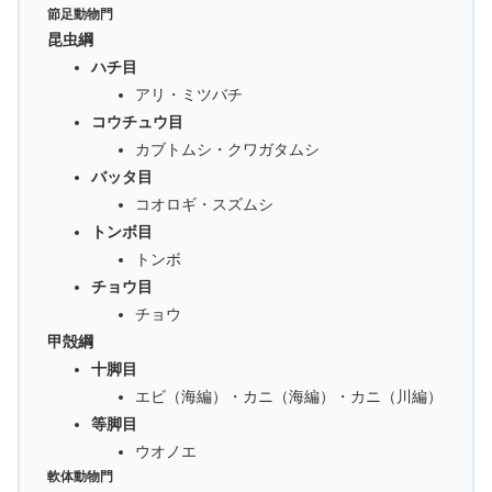
節足動物門
昆虫綱
ハチ目
アリ・ミツバチ
コウチュウ目
カブトムシ・クワガタムシ
バッタ目
コオロギ・スズムシ
トンボ目
トンボ
チョウ目
チョウ
甲殻綱
十脚目
エビ（海編）・カニ（海編）・カニ（川編）
等脚目
ウオノエ
軟体動物門