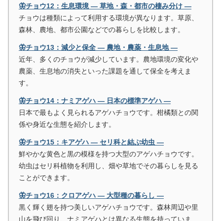
🦋チョウ12：生息環境 ― 草地・森・都市の棲み分け ―
チョウは種類によって利用する環境が異なります。草原、
森林、農地、都市公園などでの暮らしを比較します。
🦋チョウ13：減少と保全 ― 農地・農薬・生息地 ―
近年、多くのチョウが減少しています。農地環境の変化や
農薬、生息地の消失といった課題を通して保全を考えま
す。
🦋チョウ14：ナミアゲハ ― 日本の標準アゲハ ―
日本で最もよく見られるアゲハチョウです。柑橘類との関
係や身近な生態を紹介します。
🦋チョウ15：キアゲハ ― セリ科と結ぶ幼虫 ―
鮮やかな黄色と黒の模様を持つ大型のアゲハチョウです。
幼虫はセリ科植物を利用し、畑や草地でその暮らしを見る
ことができます。
🦋チョウ16：クロアゲハ ― 大型種の暮らし ―
黒く輝く翅を持つ美しいアゲハチョウです。森林周辺や里
山を飛び回り、ナミアゲハとは異なる生態を持っていま