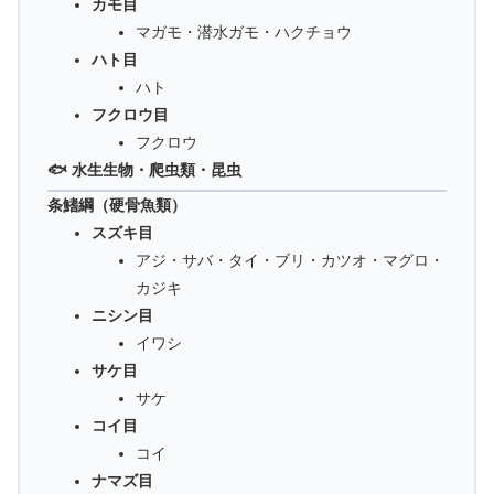
カモ目
マガモ・潜水ガモ・ハクチョウ
ハト目
ハト
フクロウ目
フクロウ
🐟 水生生物・爬虫類・昆虫
条鰭綱（硬骨魚類）
スズキ目
アジ・サバ・タイ・ブリ・カツオ・マグロ・
カジキ
ニシン目
イワシ
サケ目
サケ
コイ目
コイ
ナマズ目