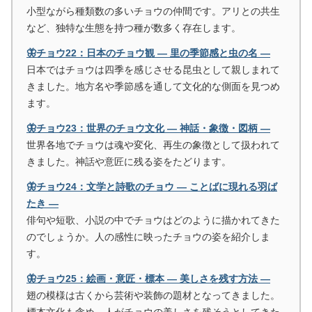
小型ながら種類数の多いチョウの仲間です。アリとの共生
など、独特な生態を持つ種が数多く存在します。
🦋チョウ22：日本のチョウ観 ― 里の季節感と虫の名 ―
日本ではチョウは四季を感じさせる昆虫として親しまれて
きました。地方名や季節感を通して文化的な側面を見つめ
ます。
🦋チョウ23：世界のチョウ文化 ― 神話・象徴・図柄 ―
世界各地でチョウは魂や変化、再生の象徴として扱われて
きました。神話や意匠に残る姿をたどります。
🦋チョウ24：文学と詩歌のチョウ ― ことばに現れる羽ば
たき ―
俳句や短歌、小説の中でチョウはどのように描かれてきた
のでしょうか。人の感性に映ったチョウの姿を紹介しま
す。
🦋チョウ25：絵画・意匠・標本 ― 美しさを残す方法 ―
翅の模様は古くから芸術や装飾の題材となってきました。