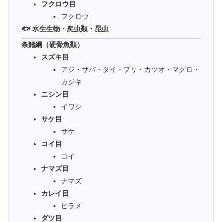
フクロウ目
フクロウ
🐟 水生生物・爬虫類・昆虫
条鰭綱（硬骨魚類）
スズキ目
アジ・サバ・タイ・ブリ・カツオ・マグロ・
カジキ
ニシン目
イワシ
サケ目
サケ
コイ目
コイ
ナマズ目
ナマズ
カレイ目
ヒラメ
ダツ目