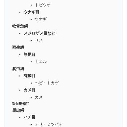
トビウオ
ウナギ目
ウナギ
軟骨魚綱
メジロザメ目など
サメ
両生綱
無尾目
カエル
爬虫綱
有鱗目
ヘビ・トカゲ
カメ目
カメ
節足動物門
昆虫綱
ハチ目
アリ・ミツバチ