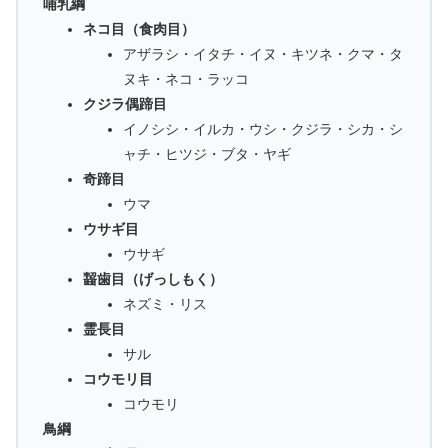
哺乳綱
ネコ目（食肉目）
アザラシ・イタチ・イヌ・キツネ・クマ・タ
ヌキ・ネコ・ラッコ
クジラ偶蹄目
イノシシ・イルカ・ウシ・クジラ・シカ・シ
ャチ・ヒツジ・ブタ・ヤギ
奇蹄目
ウマ
ウサギ目
ウサギ
齧歯目（げっしもく）
ネズミ・リス
霊長目
サル
コウモリ目
コウモリ
鳥綱