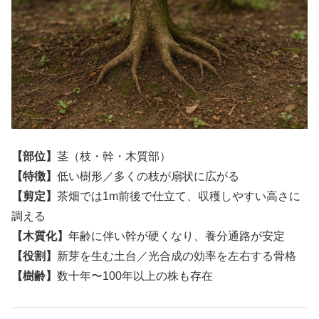
【部位】
茎（枝・幹・木質部）
【特徴】
低い樹形／多くの枝が扇状に広がる
【剪定】
茶畑では1m前後で仕立て、収穫しやすい高さに
調える
【木質化】
年齢に伴い幹が硬くなり、養分通路が安定
【役割】
新芽を生む土台／光合成の効率を左右する骨格
【樹齢】
数十年〜100年以上の株も存在