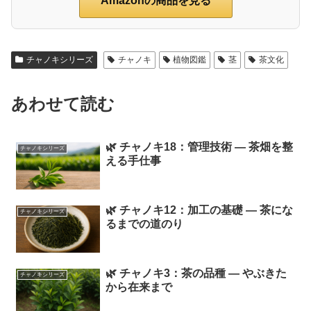
Amazonの商品を見る
チャノキシリーズ
チャノキ
植物図鑑
茎
茶文化
あわせて読む
🌿 チャノキ18：管理技術 ― 茶畑を整
チャノキシリーズ
える手仕事
🌿 チャノキ12：加工の基礎 ― 茶にな
チャノキシリーズ
るまでの道のり
🌿 チャノキ3：茶の品種 ― やぶきた
チャノキシリーズ
から在来まで