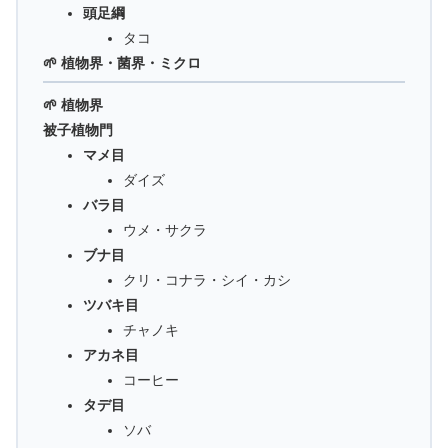
頭足綱
タコ
🌱 植物界・菌界・ミクロ
🌱 植物界
被子植物門
マメ目
ダイズ
バラ目
ウメ・サクラ
ブナ目
クリ・コナラ・シイ・カシ
ツバキ目
チャノキ
アカネ目
コーヒー
タデ目
ソバ