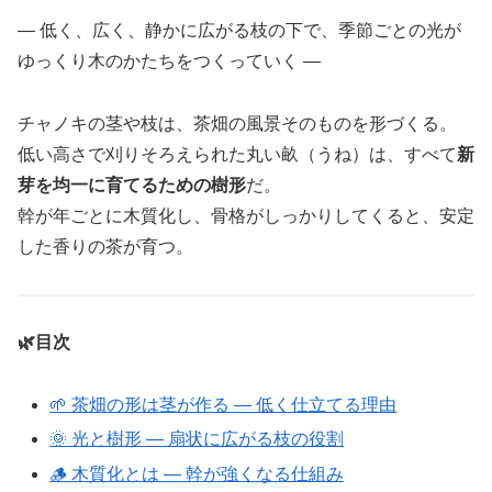
― 低く、広く、静かに広がる枝の下で、季節ごとの光が
ゆっくり木のかたちをつくっていく ―
チャノキの茎や枝は、茶畑の風景そのものを形づくる。
低い高さで刈りそろえられた丸い畝（うね）は、すべて
新
芽を均一に育てるための樹形
だ。
幹が年ごとに木質化し、骨格がしっかりしてくると、安定
した香りの茶が育つ。
🌿目次
🌱 茶畑の形は茎が作る ― 低く仕立てる理由
🌞 光と樹形 ― 扇状に広がる枝の役割
🪵 木質化とは ― 幹が強くなる仕組み