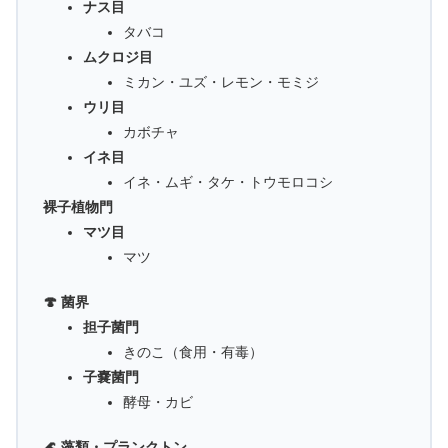
ナス目
タバコ
ムクロジ目
ミカン・ユズ・レモン・モミジ
ウリ目
カボチャ
イネ目
イネ・ムギ・タケ・トウモロコシ
裸子植物門
マツ目
マツ
🍄 菌界
担子菌門
きのこ（食用・有毒）
子嚢菌門
酵母・カビ
🌊 藻類・プランクトン