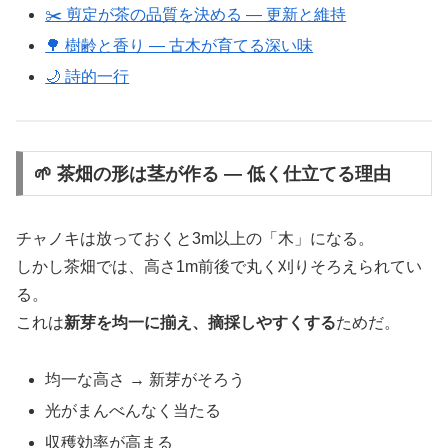
✂️ 剪定が茶の品質を決める ― 更新と維持
🌳 樹齢と香り ― 古木が育てる深い味
🌙 詩的一行
🌱 茶畑の形は茎が作る ― 低く仕立てる理由
チャノキは放っておくと3m以上の「木」になる。
しかし茶畑では、高さ1m前後で丸く刈りそろえられてい
る。
これは
新芽を均一に揃え、摘採しやすくする
ためだ。
均一な高さ → 新芽がそろう
光がまんべんなく当たる
収穫効率が高まる