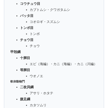
コウチュウ目
カブトムシ・クワガタムシ
バッタ目
コオロギ・スズムシ
トンボ目
トンボ
チョウ目
チョウ
甲殻綱
十脚目
エビ（海編）・カニ（海編）・カニ（川編）
等脚目
ウオノエ
軟体動物門
二枚貝綱
アサリ・ホタテ
腹足綱
カタツムリ