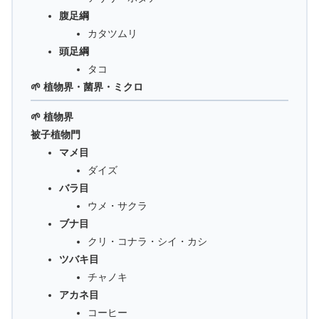
腹足綱
カタツムリ
頭足綱
タコ
🌱 植物界・菌界・ミクロ
🌱 植物界
被子植物門
マメ目
ダイズ
バラ目
ウメ・サクラ
ブナ目
クリ・コナラ・シイ・カシ
ツバキ目
チャノキ
アカネ目
コーヒー