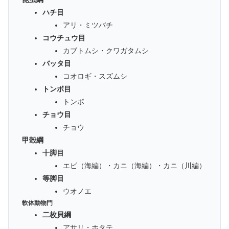
ハチ目
アリ・ミツバチ
コウチュウ目
カブトムシ・クワガタムシ
バッタ目
コオロギ・スズムシ
トンボ目
トンボ
チョウ目
チョウ
甲殻綱
十脚目
エビ（海編）・カニ（海編）・カニ（川編）
等脚目
ウオノエ
軟体動物門
二枚貝綱
アサリ・ホタテ