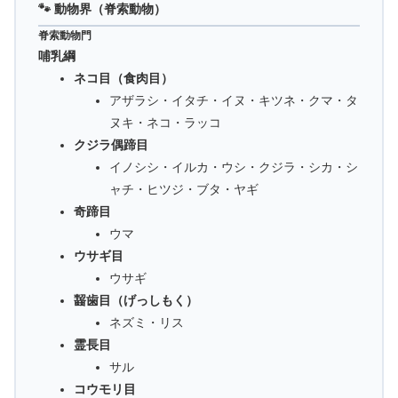
🐾 動物界（脊索動物）
脊索動物門
哺乳綱
ネコ目（食肉目）
アザラシ・イタチ・イヌ・キツネ・クマ・タ
ヌキ・ネコ・ラッコ
クジラ偶蹄目
イノシシ・イルカ・ウシ・クジラ・シカ・シ
ャチ・ヒツジ・ブタ・ヤギ
奇蹄目
ウマ
ウサギ目
ウサギ
齧歯目（げっしもく）
ネズミ・リス
霊長目
サル
コウモリ目