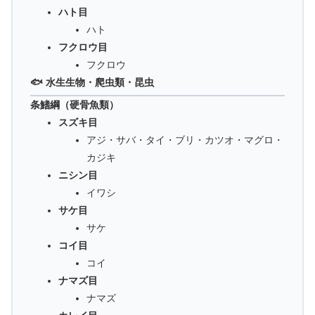
ハト目
ハト
フクロウ目
フクロウ
🐟 水生生物・爬虫類・昆虫
条鰭綱（硬骨魚類）
スズキ目
アジ・サバ・タイ・ブリ・カツオ・マグロ・
カジキ
ニシン目
イワシ
サケ目
サケ
コイ目
コイ
ナマズ目
ナマズ