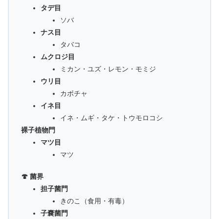
タデ目
ソバ
ナス目
タバコ
ムクロジ目
ミカン・ユズ・レモン・モミジ
ウリ目
カボチャ
イネ目
イネ・ムギ・タケ・トウモロコシ
裸子植物門
マツ目
マツ
🍄 菌界
担子菌門
きのこ（食用・有毒）
子嚢菌門