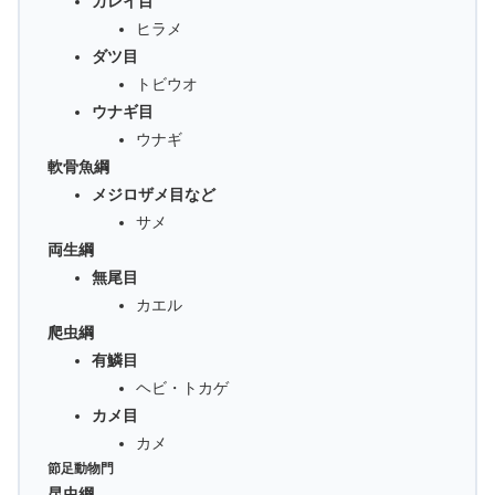
カレイ目
ヒラメ
ダツ目
トビウオ
ウナギ目
ウナギ
軟骨魚綱
メジロザメ目など
サメ
両生綱
無尾目
カエル
爬虫綱
有鱗目
ヘビ・トカゲ
カメ目
カメ
節足動物門
昆虫綱