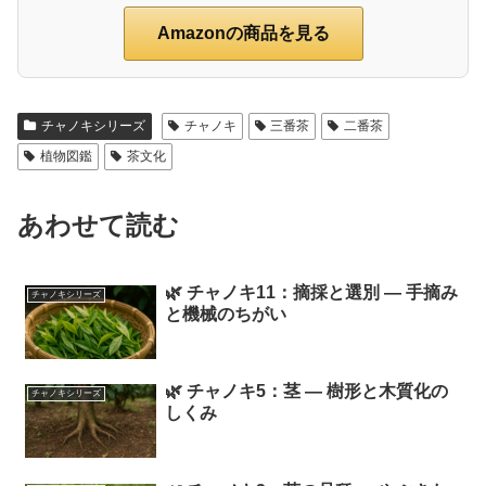
Amazonの商品を見る
チャノキシリーズ
チャノキ
三番茶
二番茶
植物図鑑
茶文化
あわせて読む
🌿 チャノキ11：摘採と選別 ― 手摘み
チャノキシリーズ
と機械のちがい
🌿 チャノキ5：茎 ― 樹形と木質化の
チャノキシリーズ
しくみ