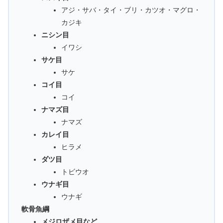
アジ・サバ・タイ・ブリ・カツオ・マグロ・
カジキ
ニシン目
イワシ
サケ目
サケ
コイ目
コイ
ナマズ目
ナマズ
カレイ目
ヒラメ
ダツ目
トビウオ
ウナギ目
ウナギ
軟骨魚綱
メジロザメ目など