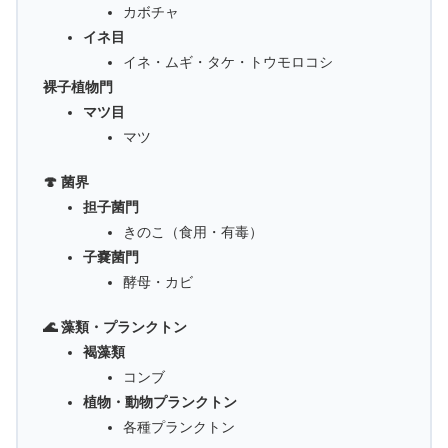
カボチャ
イネ目
イネ・ムギ・タケ・トウモロコシ
裸子植物門
マツ目
マツ
🍄 菌界
担子菌門
きのこ（食用・有毒）
子嚢菌門
酵母・カビ
🌊 藻類・プランクトン
褐藻類
コンブ
植物・動物プランクトン
各種プランクトン