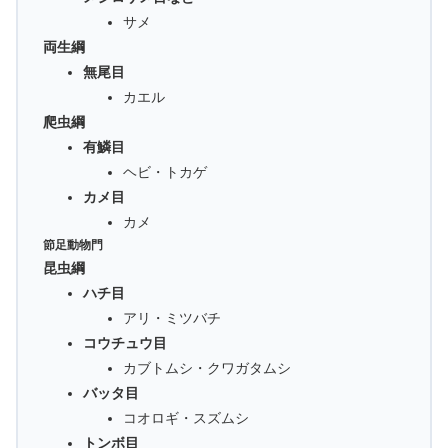
サメ
両生綱
無尾目
カエル
爬虫綱
有鱗目
ヘビ・トカゲ
カメ目
カメ
節足動物門
昆虫綱
ハチ目
アリ・ミツバチ
コウチュウ目
カブトムシ・クワガタムシ
バッタ目
コオロギ・スズムシ
トンボ目