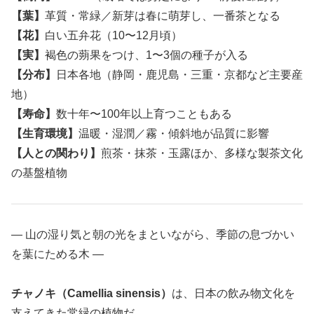
【葉】
革質・常緑／新芽は春に萌芽し、一番茶となる
【花】
白い五弁花（10〜12月頃）
【実】
褐色の蒴果をつけ、1〜3個の種子が入る
【分布】
日本各地（静岡・鹿児島・三重・京都など主要産
地）
【寿命】
数十年〜100年以上育つこともある
【生育環境】
温暖・湿潤／霧・傾斜地が品質に影響
【人との関わり】
煎茶・抹茶・玉露ほか、多様な製茶文化
の基盤植物
― 山の湿り気と朝の光をまといながら、季節の息づかい
を葉にためる木 ―
チャノキ（Camellia sinensis）
は、日本の飲み物文化を
支えてきた常緑の植物だ。