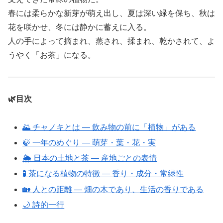
春には柔らかな新芽が萌え出し、夏は深い緑を保ち、秋は
花を咲かせ、冬には静かに蓄えに入る。
人の手によって摘まれ、蒸され、揉まれ、乾かされて、よ
うやく「お茶」になる。
🌿目次
🌄 チャノキとは ― 飲み物の前に「植物」がある
🍃 一年のめぐり ― 萌芽・葉・花・実
🌦 日本の土地と茶 ― 産地ごとの表情
🧪 茶になる植物の特徴 ― 香り・成分・常緑性
🏡 人との距離 ― 畑の木であり、生活の香りである
🌙 詩的一行