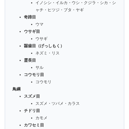
イノシシ・イルカ・ウシ・クジラ・シカ・シ
ャチ・ヒツジ・ブタ・ヤギ
奇蹄目
ウマ
ウサギ目
ウサギ
齧歯目（げっしもく）
ネズミ・リス
霊長目
サル
コウモリ目
コウモリ
鳥綱
スズメ目
スズメ・ツバメ・カラス
チドリ目
カモメ
カワセミ目