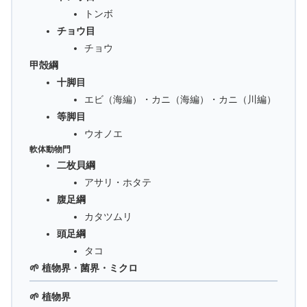
トンボ
チョウ目
チョウ
甲殻綱
十脚目
エビ（海編）・カニ（海編）・カニ（川編）
等脚目
ウオノエ
軟体動物門
二枚貝綱
アサリ・ホタテ
腹足綱
カタツムリ
頭足綱
タコ
🌱 植物界・菌界・ミクロ
🌱 植物界