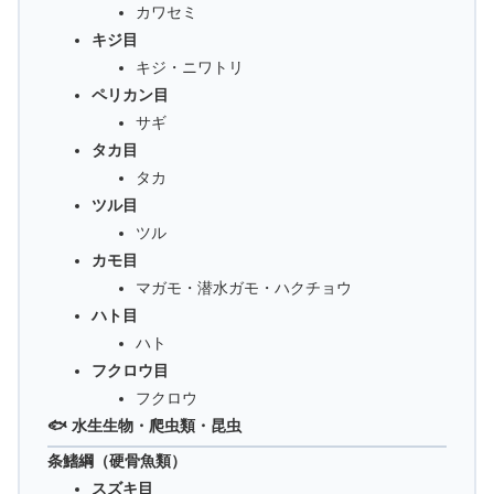
カワセミ
キジ目
キジ・ニワトリ
ペリカン目
サギ
タカ目
タカ
ツル目
ツル
カモ目
マガモ・潜水ガモ・ハクチョウ
ハト目
ハト
フクロウ目
フクロウ
🐟 水生生物・爬虫類・昆虫
条鰭綱（硬骨魚類）
スズキ目