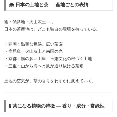
🌦 日本の土地と茶 ― 産地ごとの表情
霧・傾斜地・火山灰土──。
日本の茶産地は、どこも独自の環境を持っている。
・静岡：温和な気候、広い茶園
・鹿児島：火山灰土と南国の光
・京都：霧の多い山里、玉露文化の根づく土地
・三重：山から海へと風が通り抜ける茶畑
土地の空気が、茶の香りをわずかに変えていく。
🧪 茶になる植物の特徴 ― 香り・成分・常緑性