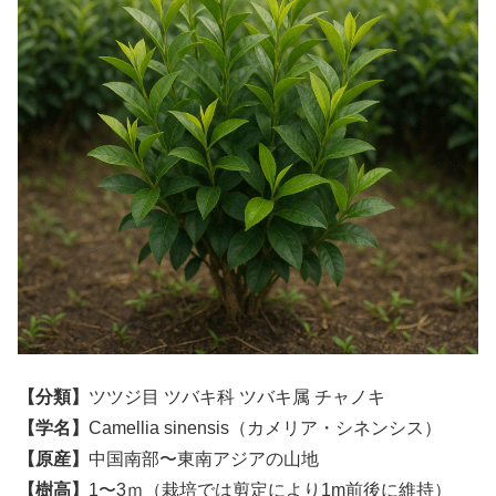
【分類】
ツツジ目 ツバキ科 ツバキ属 チャノキ
【学名】
Camellia sinensis（カメリア・シネンシス）
【原産】
中国南部〜東南アジアの山地
【樹高】
1〜3ｍ（栽培では剪定により1m前後に維持）