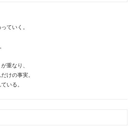
わっていく。
。
きが重なり、
れだけの事実。
れている。