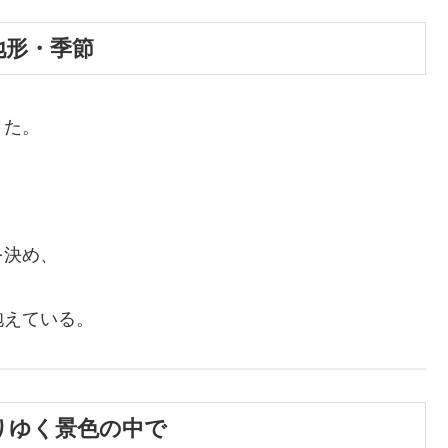
地形・季節
きた。
を決め、
抱えている。
移りゆく景色の中で