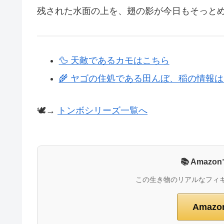
残された水面の上を、翅の影が今日もそっと
🦆 天敵であるカモはこちら
🌾 ヤゴの住処である田んぼ、稲の情報
🕊️→
トンボシリーズ一覧へ
📚 Ama
この生き物のリアルなフィ
Amaz