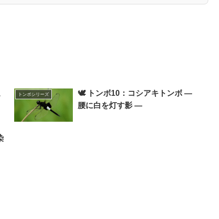
辺
🕊️ トンボ10：コシアキトンボ ―
トンボシリーズ
腰に白を灯す影 ―
染