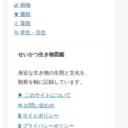
🌿 植物
🍄 菌類
💧 藻類
🪱 寄生・共生
せいかつ生き物図鑑
身近な生き物の生態と文化を、
観察を軸に記録しています。
▶ このサイトについて
✉ お問い合わせ
🔒 サイトポリシー
🔒 プライバシーポリシー