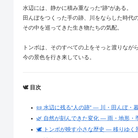
水辺には、静かに積み重なった“跡”がある。
田んぼをつくった手の跡、川をならした時代
その中を巡ってきた生き物たちの気配。
トンボは、そのすべての上をそっと渡りなが
今の景色を行き来している。
🕊️ 目次
📜 水辺に残る“人の跡” ― 川・田んぼ・
🌿 自然が刻んできた変化 ― 雨・地形・
🕊️ トンボが映す小さな歴史 ― 移りゆ