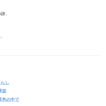
の跡、
ら、
暮らし
季節
く景色の中で