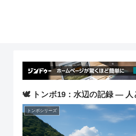
🕊️ トンボ19：水辺の記録 ―
トンボシリーズ