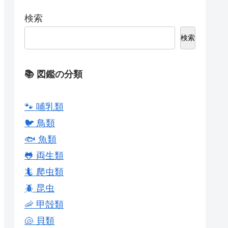
検索
検索
📚 図鑑の分類
🐾 哺乳類
🐦 鳥類
🐟 魚類
🐸 両生類
🦎 爬虫類
🪲 昆虫
🦐 甲殻類
🐚 貝類