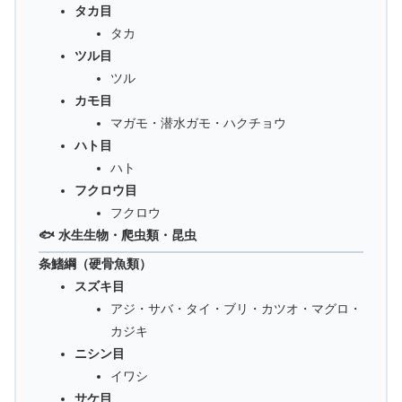
タカ目
タカ
ツル目
ツル
カモ目
マガモ・潜水ガモ・ハクチョウ
ハト目
ハト
フクロウ目
フクロウ
🐟 水生生物・爬虫類・昆虫
条鰭綱（硬骨魚類）
スズキ目
アジ・サバ・タイ・ブリ・カツオ・マグロ・
カジキ
ニシン目
イワシ
サケ目