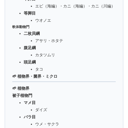
エビ（海編）・カニ（海編）・カニ（川編）
等脚目
ウオノエ
軟体動物門
二枚貝綱
アサリ・ホタテ
腹足綱
カタツムリ
頭足綱
タコ
🌱 植物界・菌界・ミクロ
🌱 植物界
被子植物門
マメ目
ダイズ
バラ目
ウメ・サクラ