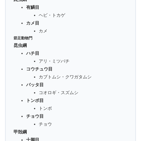
有鱗目
ヘビ・トカゲ
カメ目
カメ
節足動物門
昆虫綱
ハチ目
アリ・ミツバチ
コウチュウ目
カブトムシ・クワガタムシ
バッタ目
コオロギ・スズムシ
トンボ目
トンボ
チョウ目
チョウ
甲殻綱
十脚目