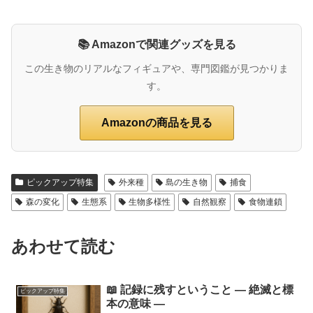
📚 Amazonで関連グッズを見る
この生き物のリアルなフィギュアや、専門図鑑が見つかりま
す。
Amazonの商品を見る
ピックアップ特集
外来種
島の生き物
捕食
森の変化
生態系
生物多様性
自然観察
食物連鎖
あわせて読む
📖 記録に残すということ ― 絶滅と標
ピックアップ特集
本の意味 ―