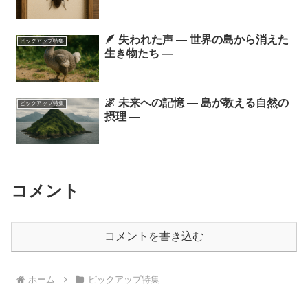
🪶 失われた声 ― 世界の島から消えた
ピックアップ特集
生き物たち ―
🌌 未来への記憶 ― 島が教える自然の
ピックアップ特集
摂理 ―
コメント
コメントを書き込む
ホーム
ピックアップ特集