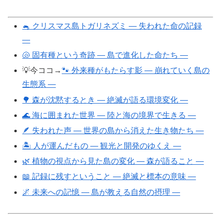
🐁 クリスマス島トガリネズミ ― 失われた命の記録
―
🐚 固有種という奇跡 ― 島で進化した命たち ―
💡今ココ→
🐾 外来種がもたらす影 ― 崩れていく島の
生態系 ―
🌳 森が沈黙するとき ― 絶滅が語る環境変化 ―
🌊 海に囲まれた世界 ― 陸と海の境界で生きる ―
🪶 失われた声 ― 世界の島から消えた生き物たち ―
🏝 人が運んだもの ― 観光と開発のゆくえ ―
🌿 植物の視点から見た島の変化 ― 森が語ること ―
📖 記録に残すということ ― 絶滅と標本の意味 ―
🌌 未来への記憶 ― 島が教える自然の摂理 ―