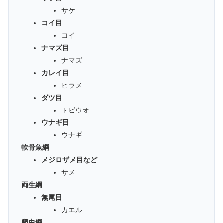
サケ
コイ目
コイ
ナマズ目
ナマズ
カレイ目
ヒラメ
ダツ目
トビウオ
ウナギ目
ウナギ
軟骨魚綱
メジロザメ目など
サメ
両生綱
無尾目
カエル
爬虫綱