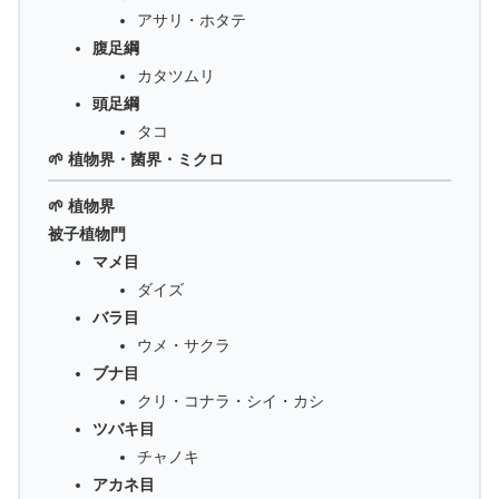
アサリ・ホタテ
腹足綱
カタツムリ
頭足綱
タコ
🌱 植物界・菌界・ミクロ
🌱 植物界
被子植物門
マメ目
ダイズ
バラ目
ウメ・サクラ
ブナ目
クリ・コナラ・シイ・カシ
ツバキ目
チャノキ
アカネ目