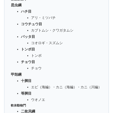
昆虫綱
ハチ目
アリ・ミツバチ
コウチュウ目
カブトムシ・クワガタムシ
バッタ目
コオロギ・スズムシ
トンボ目
トンボ
チョウ目
チョウ
甲殻綱
十脚目
エビ（海編）・カニ（海編）・カニ（川編）
等脚目
ウオノエ
軟体動物門
二枚貝綱