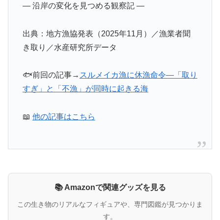
― 沿岸の変化を見つめる観察記 ―
出典：地方漁協発表（2025年11月）／漁業者聞
き取り／水産研究所データ
🐟前回の記事→
スルメイカ漁に休漁命令―「取り
すぎ」と「不漁」が同時に起きる海
📖
他の記事はこちら
📚 Amazonで関連グッズを見る
この生き物のリアルなフィギュアや、専門図鑑が見つかりま
す。