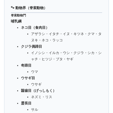
🐾 動物界（脊索動物）
脊索動物門
哺乳綱
ネコ目（食肉目）
アザラシ・イタチ・イヌ・キツネ・クマ・タ
ヌキ・ネコ・ラッコ
クジラ偶蹄目
イノシシ・イルカ・ウシ・クジラ・シカ・シ
ャチ・ヒツジ・ブタ・ヤギ
奇蹄目
ウマ
ウサギ目
ウサギ
齧歯目（げっしもく）
ネズミ・リス
霊長目
サル