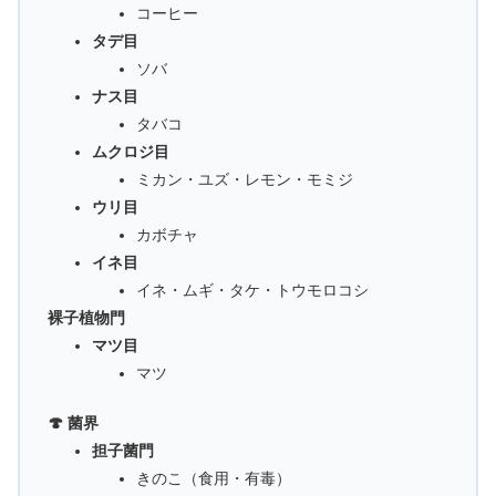
コーヒー
タデ目
ソバ
ナス目
タバコ
ムクロジ目
ミカン・ユズ・レモン・モミジ
ウリ目
カボチャ
イネ目
イネ・ムギ・タケ・トウモロコシ
裸子植物門
マツ目
マツ
🍄 菌界
担子菌門
きのこ（食用・有毒）