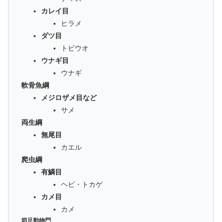
カレイ目
ヒラメ
ダツ目
トビウオ
ウナギ目
ウナギ
軟骨魚綱
メジロザメ目など
サメ
両生綱
無尾目
カエル
爬虫綱
有鱗目
ヘビ・トカゲ
カメ目
カメ
節足動物門