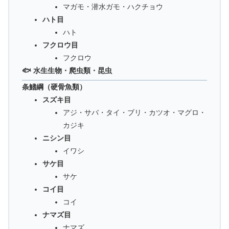
マガモ・潜水ガモ・ハクチョウ
ハト目
ハト
フクロウ目
フクロウ
🐟 水生生物・爬虫類・昆虫
条鰭綱（硬骨魚類）
スズキ目
アジ・サバ・タイ・ブリ・カツオ・マグロ・
カジキ
ニシン目
イワシ
サケ目
サケ
コイ目
コイ
ナマズ目
ナマズ