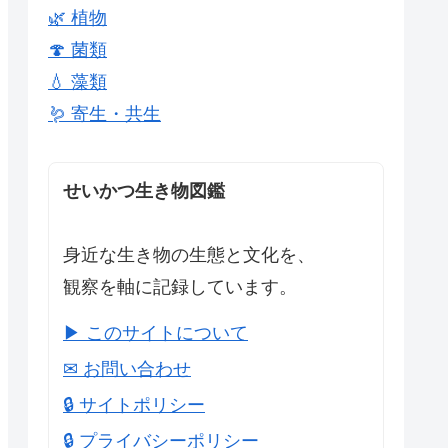
🌿 植物
🍄 菌類
💧 藻類
🪱 寄生・共生
せいかつ生き物図鑑
身近な生き物の生態と文化を、
観察を軸に記録しています。
▶ このサイトについて
✉ お問い合わせ
🔒 サイトポリシー
🔒 プライバシーポリシー