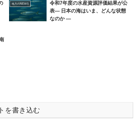
の
令和7年度の水産資源評価結果が公
地方のNEWS
表― 日本の海はいま、どんな状態
なのか ―
南
トを書き込む