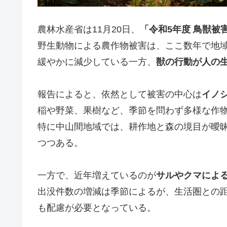
農林水産省は11月20日、
「令和5年度 鳥獣被
野生動物による農作物被害は、ここ数年で地
緩やかに減少している一方、
獣の行動が人の
報告によると、依然として被害の中心は
イノ
稲や野菜、果樹など、季節を問わず多様な作
特に中山間地域では、耕作地と森の境目が曖昧
つつある。
一方で、近年増えているのが
サルやクマによ
出没件数の増減は季節によるが、生活圏との
も配慮が必要となっている。