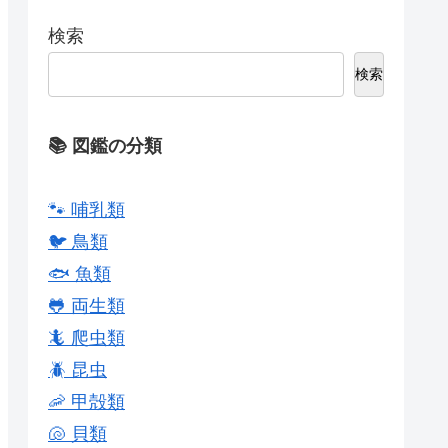
検索
検索
📚 図鑑の分類
🐾 哺乳類
🐦 鳥類
🐟 魚類
🐸 両生類
🦎 爬虫類
🪲 昆虫
🦐 甲殻類
🐚 貝類