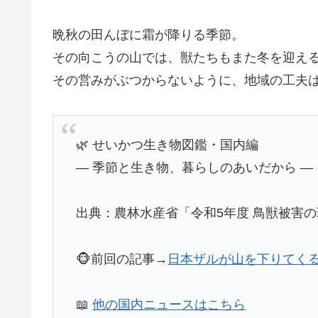
晩秋の田んぼに霜が降りる季節。
その向こうの山では、獣たちもまた冬を迎え
その営みがぶつからないように、地域の工夫
🌿 せいかつ生き物図鑑・国内編
― 季節と生き物、暮らしのあいだから ―
出典：農林水産省「令和5年度 鳥獣被害の現
🐵前回の記事→
日本ザルが山を下りてく
📖
他の国内ニュースはこちら