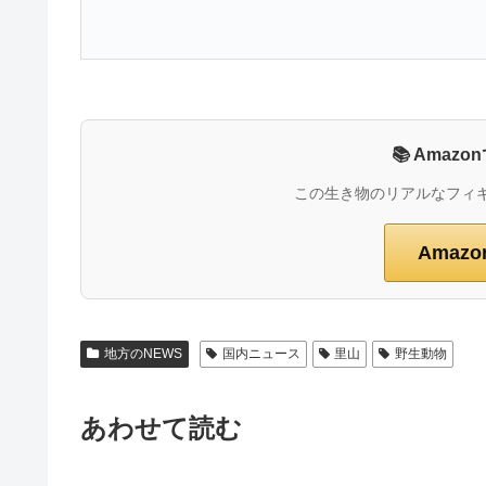
📚 Ama
この生き物のリアルなフィ
Amaz
地方のNEWS
国内ニュース
里山
野生動物
あわせて読む