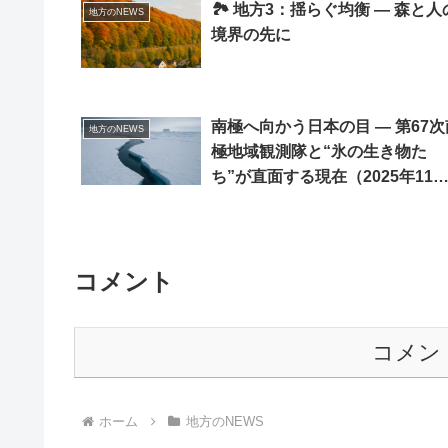
🏞 地方3：揺らぐ均衡 ― 森と人
地方のNEWS
境界の先に
南極へ向かう日本の目 ― 第67次
地方のNEWS
極地域観測隊と“氷の生き物た
ち”が直面する現在（2025年11
月）
コメント
コメン
ホーム
地方のNEWS