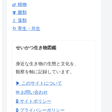
🌿 植物
🍄 菌類
💧 藻類
🪱 寄生・共生
せいかつ生き物図鑑
身近な生き物の生態と文化を、
観察を軸に記録しています。
▶ このサイトについて
✉ お問い合わせ
🔒 サイトポリシー
🔒 プライバシーポリシー