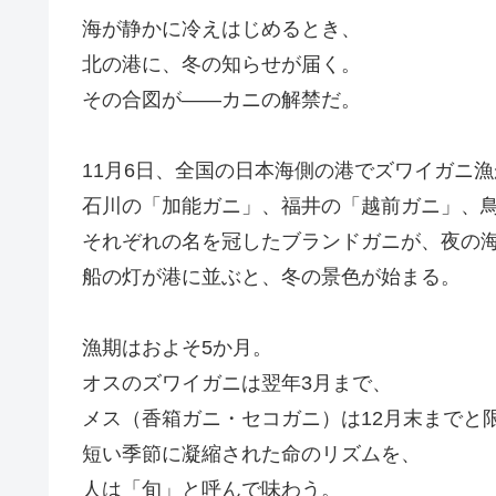
海が静かに冷えはじめるとき、
北の港に、冬の知らせが届く。
その合図が――カニの解禁だ。
11月6日、全国の日本海側の港でズワイガニ
石川の「加能ガニ」、福井の「越前ガニ」、
それぞれの名を冠したブランドガニが、夜の
船の灯が港に並ぶと、冬の景色が始まる。
漁期はおよそ5か月。
オスのズワイガニは翌年3月まで、
メス（香箱ガニ・セコガニ）は12月末までと
短い季節に凝縮された命のリズムを、
人は「旬」と呼んで味わう。