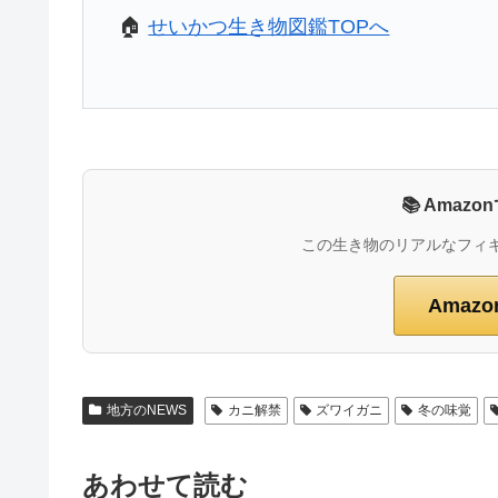
🏠
せいかつ生き物図鑑TOPへ
📚 Ama
この生き物のリアルなフィ
Amaz
地方のNEWS
カニ解禁
ズワイガニ
冬の味覚
あわせて読む