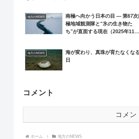
南極へ向かう日本の目 ― 第67次
地方のNEWS
極地域観測隊と“氷の生き物た
ち”が直面する現在（2025年11
月）
海が変わり、真珠が育たなくな
地方のNEWS
日
コメント
コメン
ホーム
地方のNEWS