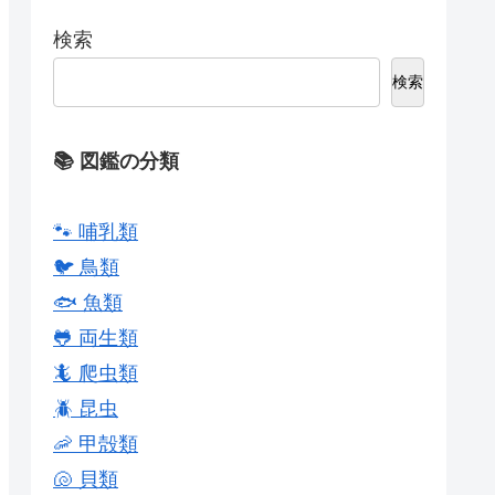
検索
検索
📚 図鑑の分類
🐾 哺乳類
🐦 鳥類
🐟 魚類
🐸 両生類
🦎 爬虫類
🪲 昆虫
🦐 甲殻類
🐚 貝類