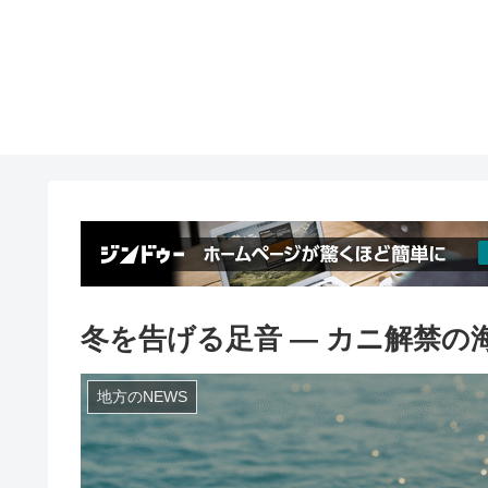
冬を告げる足音 ― カニ解禁の海（
地方のNEWS