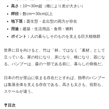
高さ：
10〜30m超（種により差が大きい）
稈径：
数cm〜30cm以上
地下茎：
叢生型・走出型の両方が存在
用途：
建築・生活用品・食用・燃料
ポイント：
人の暮らしそのものを支える巨大植物群
世界に目を向けると、竹は「林」ではなく「素材」として
立っている。家の柱になり、床になり、橋になり、器にな
る。バンブーは、森の一部である前に、暮らしの骨格だ。
日本の竹が里山に収まる存在だとすれば、熱帯のバンブー
は集落全体を支える存在である。高さも太さも、役割も、
スケールが違う。
🎐目次