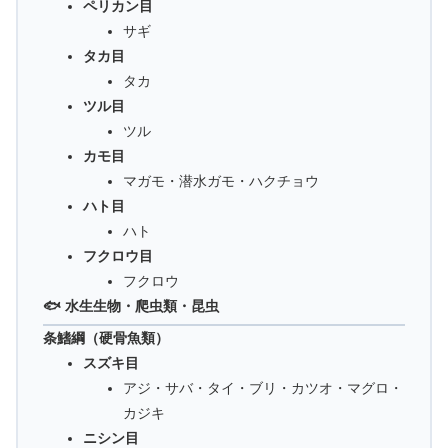
ペリカン目
サギ
タカ目
タカ
ツル目
ツル
カモ目
マガモ・潜水ガモ・ハクチョウ
ハト目
ハト
フクロウ目
フクロウ
🐟 水生生物・爬虫類・昆虫
条鰭綱（硬骨魚類）
スズキ目
アジ・サバ・タイ・ブリ・カツオ・マグロ・
カジキ
ニシン目