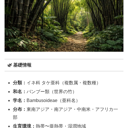
🌿 基礎情報
分類：
イネ科 タケ亜科（複数属・複数種）
和名：
バンブー類（世界の竹）
学名：
Bambusoideae（亜科名）
分布：
東南アジア・南アジア・中南米・アフリカ一
部
生育環境：
熱帯〜亜熱帯・湿潤地域