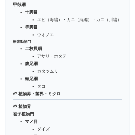
甲殻綱
十脚目
エビ（海編）・カニ（海編）・カニ（川編）
等脚目
ウオノエ
軟体動物門
二枚貝綱
アサリ・ホタテ
腹足綱
カタツムリ
頭足綱
タコ
🌱 植物界・菌界・ミクロ
🌱 植物界
被子植物門
マメ目
ダイズ