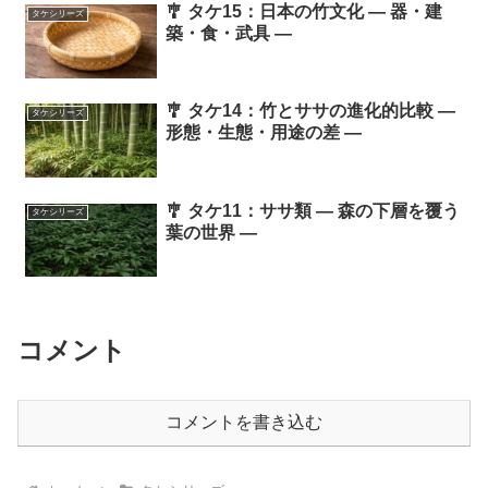
🎐 タケ15：日本の竹文化 ― 器・建
タケシリーズ
築・食・武具 ―
🎐 タケ14：竹とササの進化的比較 ―
タケシリーズ
形態・生態・用途の差 ―
🎐 タケ11：ササ類 ― 森の下層を覆う
タケシリーズ
葉の世界 ―
コメント
コメントを書き込む